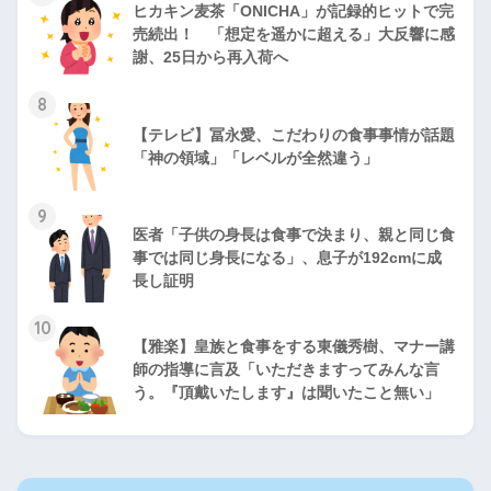
ヒカキン麦茶「ONICHA」が記録的ヒットで完
売続出！ 「想定を遥かに超える」大反響に感
謝、25日から再入荷へ
8
【テレビ】冨永愛、こだわりの食事事情が話題
「神の領域」「レベルが全然違う」
9
医者「子供の身長は食事で決まり、親と同じ食
事では同じ身長になる」、息子が192cmに成
長し証明
10
【雅楽】皇族と食事をする東儀秀樹、マナー講
師の指導に言及「いただきますってみんな言
う。『頂戴いたします』は聞いたこと無い」