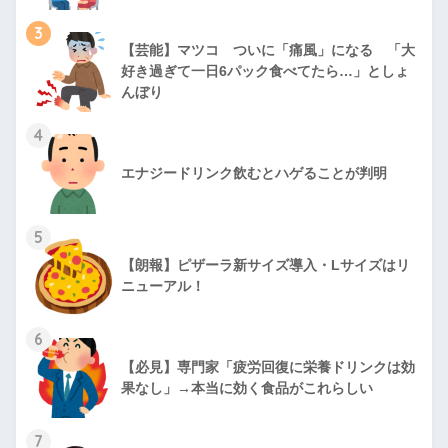
3
【芸能】マツコ ついに「痛風」になる 「大
好き過ぎて一日6パック食べてたら…」としょ
んぼり
4
エナジードリンク飲むとハゲることが判明
5
【朗報】ピザーラ新サイズ導入・Lサイズはリ
ニューアル！
6
【必見】専門家「疲労回復に栄養ドリンクは効
果なし」→本当に効く食品がこれらしい
7