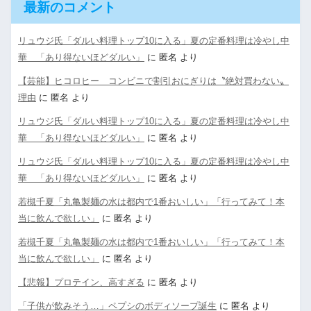
最新のコメント
リュウジ氏「ダルい料理トップ10に入る」夏の定番料理は冷やし中
華 「あり得ないほどダルい」
に
匿名
より
【芸能】ヒコロヒー コンビニで割引おにぎりは〝絶対買わない〟
理由
に
匿名
より
リュウジ氏「ダルい料理トップ10に入る」夏の定番料理は冷やし中
華 「あり得ないほどダルい」
に
匿名
より
リュウジ氏「ダルい料理トップ10に入る」夏の定番料理は冷やし中
華 「あり得ないほどダルい」
に
匿名
より
若槻千夏「丸亀製麺の水は都内で1番おいしい」「行ってみて！本
当に飲んで欲しい」
に
匿名
より
若槻千夏「丸亀製麺の水は都内で1番おいしい」「行ってみて！本
当に飲んで欲しい」
に
匿名
より
【悲報】プロテイン、高すぎる
に
匿名
より
「子供が飲みそう…」ペプシのボディソープ誕生
に
匿名
より