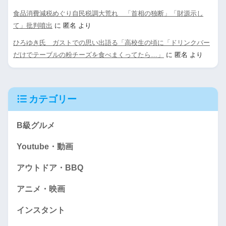
食品消費減税めぐり自民税調大荒れ 「首相の独断」「財源示し
て」批判噴出
に
匿名
より
ひろゆき氏 ガストでの思い出語る「高校生の頃に「ドリンクバー
だけでテーブルの粉チーズを食べまくってたら…」
に
匿名
より
カテゴリー
B級グルメ
Youtube・動画
アウトドア・BBQ
アニメ・映画
インスタント