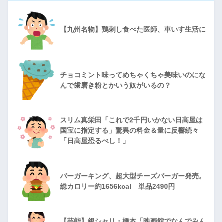
【九州名物】鶏刺し食べた医師、車いす生活に
チョコミント味ってめちゃくちゃ美味いのにな
んで歯磨き粉とかいう奴がいるの？
スリム真栄田「これで2千円いかない日高屋は
国宝に指定する」驚異の料金＆量に反響続々
「日高屋恐るべし！」
バーガーキング、超大型チーズバーガー発売。
総カロリー約1656kcal 単品2490円
【芸能】銀シャリ・橋本「映画館でなんでみん