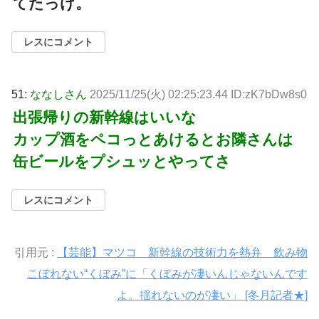
てたっけ。
レスにコメント
51:
ななしさん
2025/11/25(火) 02:25:23.44 ID:zK7bDw8s0
出張帰りの新幹線はいいな
カップ酒をペコっとあけるとお隣さんは
缶ビールをプシュッとやってさ
レスにコメント
引用元 :
【芸能】マツコ 新幹線の技術力を熱弁 飲み物
こぼれない“くぼみ”に「くぼみが凄いんじゃないんです
よ。揺れないのが凄い」 [冬月記者★]