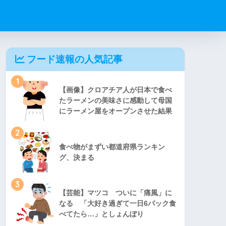
フード速報の人気記事
1
【画像】クロアチア人が日本で食べ
たラーメンの美味さに感動して母国
にラーメン屋をオープンさせた結果
2
食べ物がまずい都道府県ランキン
グ、決まる
3
【芸能】マツコ ついに「痛風」に
なる 「大好き過ぎて一日6パック食
べてたら…」としょんぼり