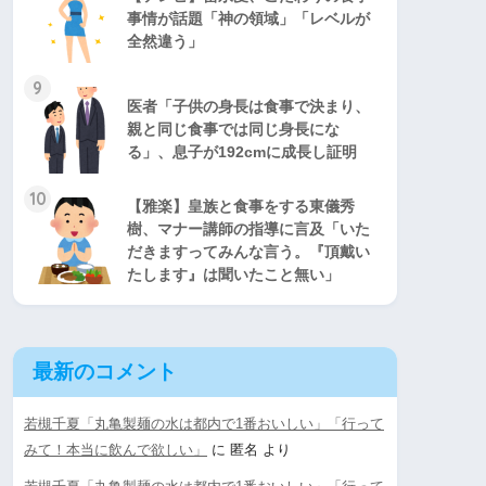
事情が話題「神の領域」「レベルが
全然違う」
9
医者「子供の身長は食事で決まり、
親と同じ食事では同じ身長にな
る」、息子が192cmに成長し証明
10
【雅楽】皇族と食事をする東儀秀
樹、マナー講師の指導に言及「いた
だきますってみんな言う。『頂戴い
たします』は聞いたこと無い」
最新のコメント
若槻千夏「丸亀製麺の水は都内で1番おいしい」「行って
みて！本当に飲んで欲しい」
に
匿名
より