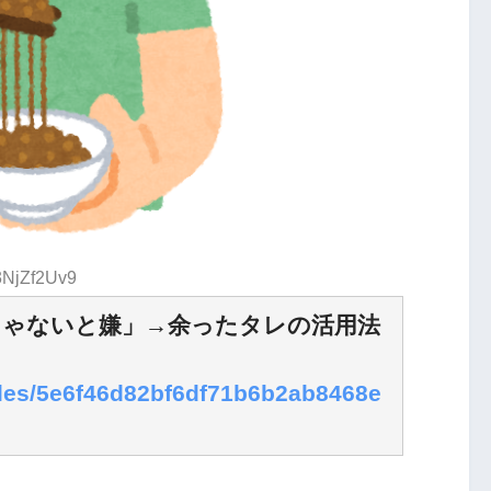
:3NjZf2Uv9
じゃないと嫌」→余ったタレの活用法
icles/5e6f46d82bf6df71b6b2ab8468e