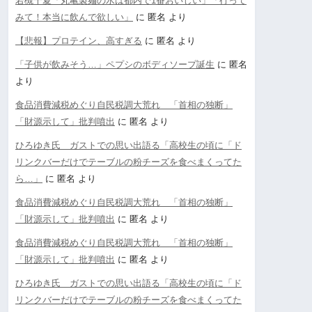
若槻千夏「丸亀製麺の水は都内で1番おいしい」「行って
みて！本当に飲んで欲しい」
に
匿名
より
【悲報】プロテイン、高すぎる
に
匿名
より
「子供が飲みそう…」ペプシのボディソープ誕生
に
匿名
より
食品消費減税めぐり自民税調大荒れ 「首相の独断」
「財源示して」批判噴出
に
匿名
より
ひろゆき氏 ガストでの思い出語る「高校生の頃に「ド
リンクバーだけでテーブルの粉チーズを食べまくってた
ら…」
に
匿名
より
食品消費減税めぐり自民税調大荒れ 「首相の独断」
「財源示して」批判噴出
に
匿名
より
食品消費減税めぐり自民税調大荒れ 「首相の独断」
「財源示して」批判噴出
に
匿名
より
ひろゆき氏 ガストでの思い出語る「高校生の頃に「ド
リンクバーだけでテーブルの粉チーズを食べまくってた