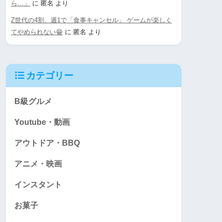
ら…」
に
匿名
より
Z世代の4割、週1で「食事キャンセル」 ゲームが楽しく
てやめられない😁
に
匿名
より
カテゴリー
B級グルメ
Youtube・動画
アウトドア・BBQ
アニメ・映画
インスタント
お菓子