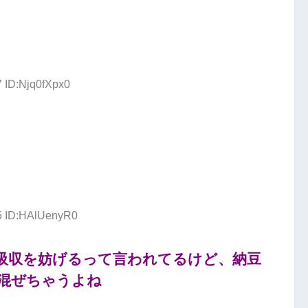
7 ID:Njq0fXpx0
85 ID:HAlUenyR0
吸収を妨げるって言われてるけど、納豆
混ぜちゃうよね