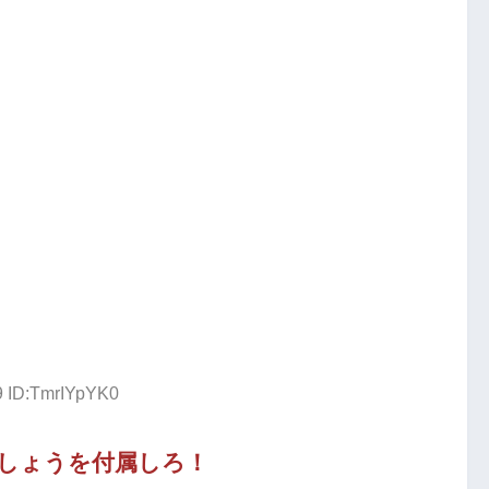
9 ID:TmrIYpYK0
しょうを付属しろ！