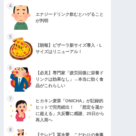
4
エナジードリンク飲むとハゲること
が判明
5
【朗報】ピザーラ新サイズ導入・L
サイズはリニューアル！
6
【必見】専門家「疲労回復に栄養ド
リンクは効果なし」→本当に効く食
品がこれらしい
7
ヒカキン麦茶「ONICHA」が記録的
ヒットで完売続出！ 「想定を遥か
に超える」大反響に感謝、25日から
再入荷へ
8
【テレビ】冨永愛、こだわりの食事