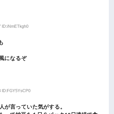
17 ID:iNmETkgh0
も
風になるぞ
03 ID:FGY5YsCP0
人が言っていた気がする。