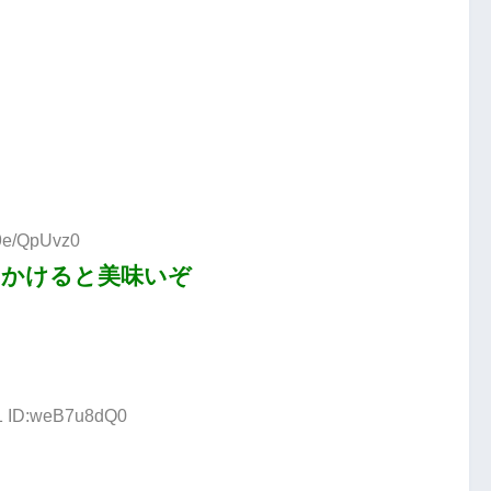
:9e/QpUvz0
にかけると美味いぞ
61 ID:weB7u8dQ0