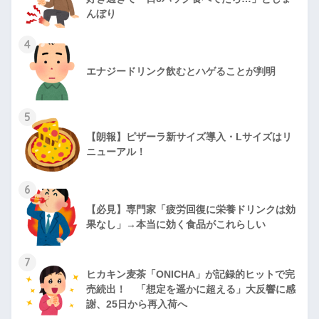
んぼり
4
エナジードリンク飲むとハゲることが判明
5
【朗報】ピザーラ新サイズ導入・Lサイズはリ
ニューアル！
6
【必見】専門家「疲労回復に栄養ドリンクは効
果なし」→本当に効く食品がこれらしい
7
ヒカキン麦茶「ONICHA」が記録的ヒットで完
売続出！ 「想定を遥かに超える」大反響に感
謝、25日から再入荷へ