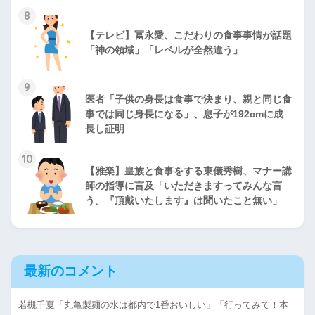
8
【テレビ】冨永愛、こだわりの食事事情が話題
「神の領域」「レベルが全然違う」
9
医者「子供の身長は食事で決まり、親と同じ食
事では同じ身長になる」、息子が192cmに成
長し証明
10
【雅楽】皇族と食事をする東儀秀樹、マナー講
師の指導に言及「いただきますってみんな言
う。『頂戴いたします』は聞いたこと無い」
最新のコメント
若槻千夏「丸亀製麺の水は都内で1番おいしい」「行ってみて！本