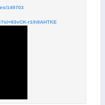
ves/149703
V4?si=93vCK-r1ih9AHTKE