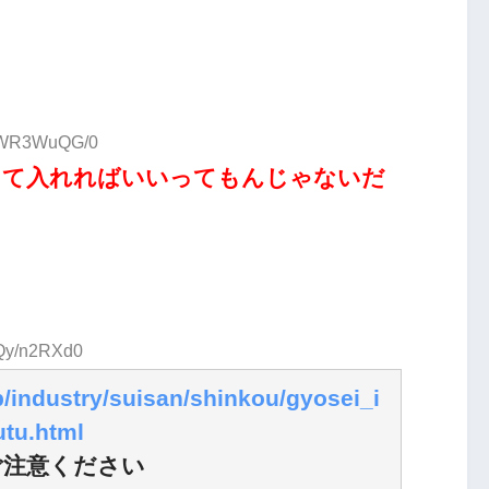
D:WR3WuQG/0
って入れればいいってもんじゃないだ
:Qy/n2RXd0
p/industry/suisan/shinkou/gyosei_i
tu.html
ご注意ください