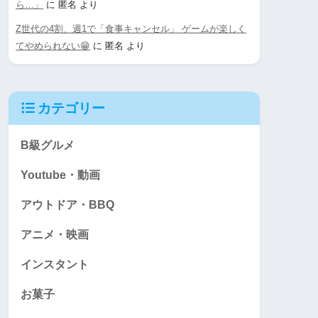
ら…」
に
匿名
より
Z世代の4割、週1で「食事キャンセル」 ゲームが楽しく
てやめられない😁
に
匿名
より
カテゴリー
B級グルメ
Youtube・動画
アウトドア・BBQ
アニメ・映画
インスタント
お菓子