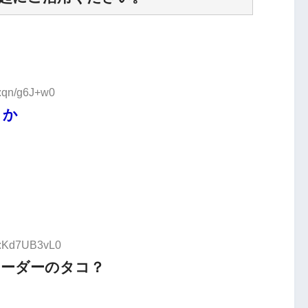
D:qn/g6J+w0
りか
ID:Kd7UB3vL0
リーダーのタコ？