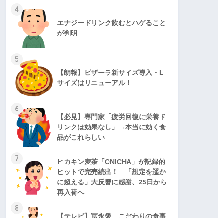
4
エナジードリンク飲むとハゲること
が判明
5
【朗報】ピザーラ新サイズ導入・L
サイズはリニューアル！
6
【必見】専門家「疲労回復に栄養ド
リンクは効果なし」→本当に効く食
品がこれらしい
7
ヒカキン麦茶「ONICHA」が記録的
ヒットで完売続出！ 「想定を遥か
に超える」大反響に感謝、25日から
再入荷へ
8
【テレビ】冨永愛、こだわりの食事