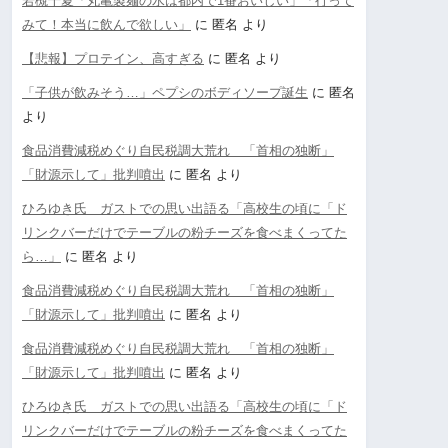
若槻千夏「丸亀製麺の水は都内で1番おいしい」「行って
みて！本当に飲んで欲しい」
に
匿名
より
【悲報】プロテイン、高すぎる
に
匿名
より
「子供が飲みそう…」ペプシのボディソープ誕生
に
匿名
より
食品消費減税めぐり自民税調大荒れ 「首相の独断」
「財源示して」批判噴出
に
匿名
より
ひろゆき氏 ガストでの思い出語る「高校生の頃に「ド
リンクバーだけでテーブルの粉チーズを食べまくってた
ら…」
に
匿名
より
食品消費減税めぐり自民税調大荒れ 「首相の独断」
「財源示して」批判噴出
に
匿名
より
食品消費減税めぐり自民税調大荒れ 「首相の独断」
「財源示して」批判噴出
に
匿名
より
ひろゆき氏 ガストでの思い出語る「高校生の頃に「ド
リンクバーだけでテーブルの粉チーズを食べまくってた