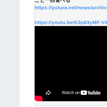
ごと一匹食べる
https://yutura.net/news/archi
https://youtu.be/K3p83yMF-