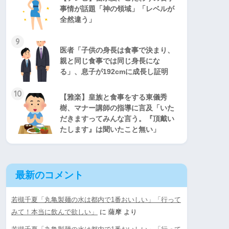
事情が話題「神の領域」「レベルが
全然違う」
9
医者「子供の身長は食事で決まり、
親と同じ食事では同じ身長にな
る」、息子が192cmに成長し証明
10
【雅楽】皇族と食事をする東儀秀
樹、マナー講師の指導に言及「いた
だきますってみんな言う。『頂戴い
たします』は聞いたこと無い」
最新のコメント
若槻千夏「丸亀製麺の水は都内で1番おいしい」「行って
みて！本当に飲んで欲しい」
に
薩摩
より