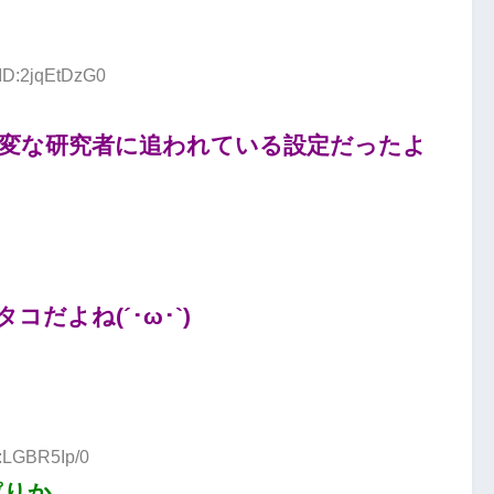
 ID:2jqEtDzG0
変な研究者に追われている設定だったよ
だよね(´･ω･`)
D:LGBR5Ip/0
ぱりか