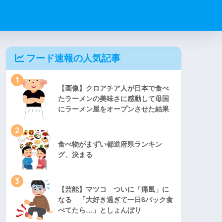
フード速報の人気記事
1
【画像】クロアチア人が日本で食べ
たラーメンの美味さに感動して母国
にラーメン屋をオープンさせた結果
2
食べ物がまずい都道府県ランキン
グ、決まる
3
【芸能】マツコ ついに「痛風」に
なる 「大好き過ぎて一日6パック食
べてたら…」としょんぼり