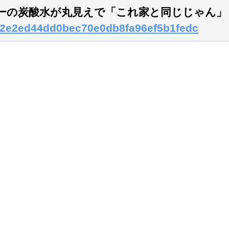
ーの炭酸水が丸見えで「これ家と同じじゃん」
1f42e2ed44dd0bec70e0db8fa96ef5b1fedc