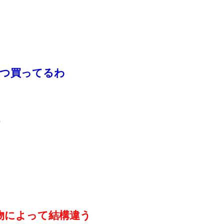
やつ買ってるわ
0
物によって結構違う