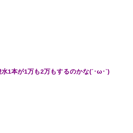
本が1万も2万もするのかな(´･ω･`)