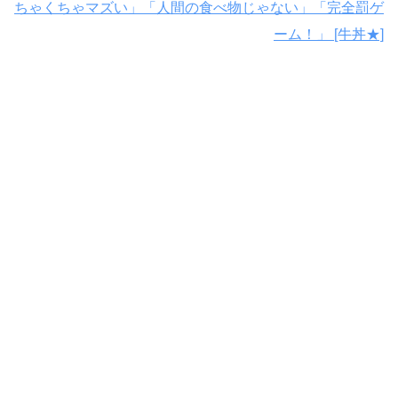
ちゃくちゃマズい」「人間の食べ物じゃない」「完全罰ゲ
ーム！」 [牛丼★]