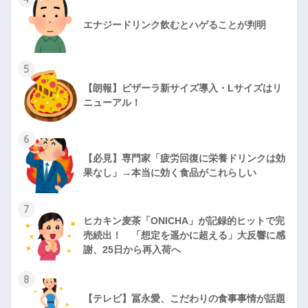
エナジードリンク飲むとハゲることが判明
5
【朗報】ピザーラ新サイズ導入・Lサイズはリ
ニューアル！
6
【必見】専門家「疲労回復に栄養ドリンクは効
果なし」→本当に効く食品がこれらしい
7
ヒカキン麦茶「ONICHA」が記録的ヒットで完
売続出！ 「想定を遥かに超える」大反響に感
謝、25日から再入荷へ
8
【テレビ】冨永愛、こだわりの食事事情が話題