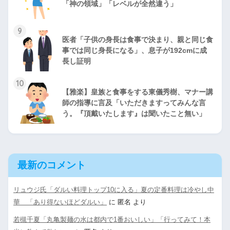
「神の領域」「レベルが全然違う」
9
医者「子供の身長は食事で決まり、親と同じ食
事では同じ身長になる」、息子が192cmに成
長し証明
10
【雅楽】皇族と食事をする東儀秀樹、マナー講
師の指導に言及「いただきますってみんな言
う。『頂戴いたします』は聞いたこと無い」
最新のコメント
リュウジ氏「ダルい料理トップ10に入る」夏の定番料理は冷やし中
華 「あり得ないほどダルい」
に
匿名
より
若槻千夏「丸亀製麺の水は都内で1番おいしい」「行ってみて！本