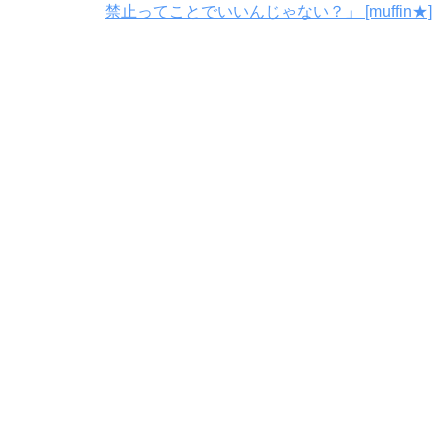
禁止ってことでいいんじゃない？」 [muffin★]