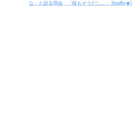
な」と語る理由 「味もそうだし…」 [muffin★]