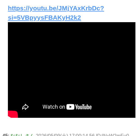
https://youtu.be/JMjYAxKrbDc?
si=5VBpyysFBAKyH2k2
45:
ななしさん
2026/05/09(土) 17:00:14.56 ID:lNyW2mFu0