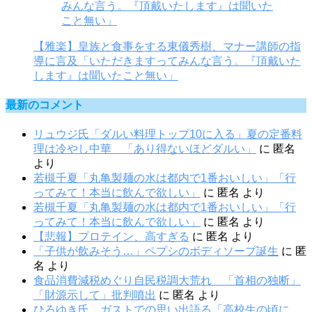
【雅楽】皇族と食事をする東儀秀樹、マナー講師の指
導に言及「いただきますってみんな言う。『頂戴いた
します』は聞いたこと無い」
最新のコメント
リュウジ氏「ダルい料理トップ10に入る」夏の定番料
理は冷やし中華 「あり得ないほどダルい」
に
匿名
より
若槻千夏「丸亀製麺の水は都内で1番おいしい」「行
ってみて！本当に飲んで欲しい」
に
匿名
より
若槻千夏「丸亀製麺の水は都内で1番おいしい」「行
ってみて！本当に飲んで欲しい」
に
匿名
より
【悲報】プロテイン、高すぎる
に
匿名
より
「子供が飲みそう…」ペプシのボディソープ誕生
に
匿
名
より
食品消費減税めぐり自民税調大荒れ 「首相の独断」
「財源示して」批判噴出
に
匿名
より
ひろゆき氏 ガストでの思い出語る「高校生の頃に