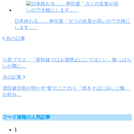
日本終わる…… 寿司屋「ガリの生姜が高いので大根に
します…」
前の記事
小原ブラス、「新幹線ではお酒禁止にしてほしい、酔っぱら
いが隣に…
次の記事
津田健次郎が明かす“食”のこだわり「焼きそばに白いご飯、
お好み…
フード速報の人気記事
1