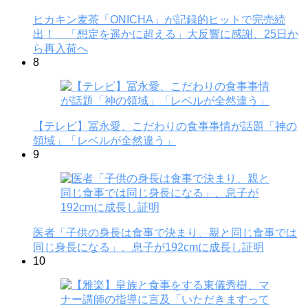
ヒカキン麦茶「ONICHA」が記録的ヒットで完売続
出！ 「想定を遥かに超える」大反響に感謝、25日か
ら再入荷へ
8
【テレビ】冨永愛、こだわりの食事事情が話題「神の
領域」「レベルが全然違う」
9
医者「子供の身長は食事で決まり、親と同じ食事では
同じ身長になる」、息子が192cmに成長し証明
10