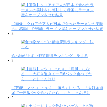
【画像】クロアチア人が日本で食べたラーメンの美味
さに感動して母国にラーメン屋をオープンさせた結果
2
食べ物がまずい都道府県ランキング、決まる
3
【芸能】マツコ ついに「痛風」になる 「大好き過
ぎて一日6パック食べてたら…」としょんぼり
4