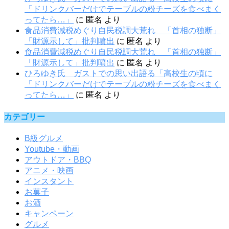
「ドリンクバーだけでテーブルの粉チーズを食べまく
ってたら…」
に
匿名
より
食品消費減税めぐり自民税調大荒れ 「首相の独断」
「財源示して」批判噴出
に
匿名
より
食品消費減税めぐり自民税調大荒れ 「首相の独断」
「財源示して」批判噴出
に
匿名
より
ひろゆき氏 ガストでの思い出語る「高校生の頃に
「ドリンクバーだけでテーブルの粉チーズを食べまく
ってたら…」
に
匿名
より
カテゴリー
B級グルメ
Youtube・動画
アウトドア・BBQ
アニメ・映画
インスタント
お菓子
お酒
キャンペーン
グルメ