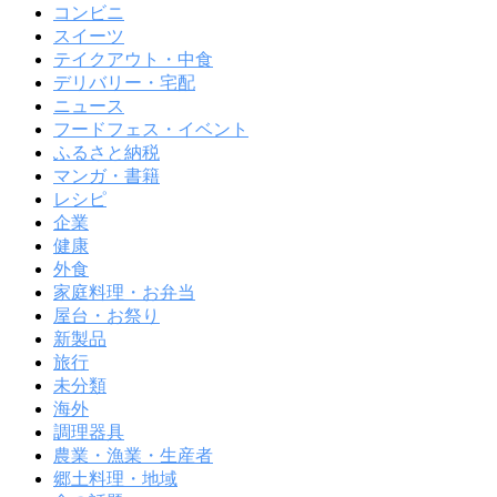
コンビニ
スイーツ
テイクアウト・中食
デリバリー・宅配
ニュース
フードフェス・イベント
ふるさと納税
マンガ・書籍
レシピ
企業
健康
外食
家庭料理・お弁当
屋台・お祭り
新製品
旅行
未分類
海外
調理器具
農業・漁業・生産者
郷土料理・地域