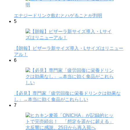
エナジードリンク飲むとハゲることが判明
5
【朗報】ピザーラ新サイズ導入・Lサイズはリニュー
アル！
6
【必見】専門家「疲労回復に栄養ドリンクは効果な
し」→本当に効く食品がこれらしい
7