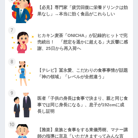
【必見】専門家「疲労回復に栄養ドリンクは効
果なし」→本当に効く食品がこれらしい
7
ヒカキン麦茶「ONICHA」が記録的ヒットで完
売続出！ 「想定を遥かに超える」大反響に感
謝、25日から再入荷へ
8
【テレビ】冨永愛、こだわりの食事事情が話題
「神の領域」「レベルが全然違う」
9
医者「子供の身長は食事で決まり、親と同じ食
事では同じ身長になる」、息子が192cmに成
長し証明
10
【雅楽】皇族と食事をする東儀秀樹、マナー講
師の指導に言及「いただきますってみんな言