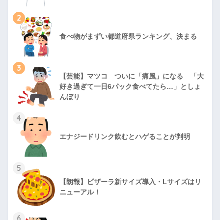
2
食べ物がまずい都道府県ランキング、決まる
3
【芸能】マツコ ついに「痛風」になる 「大
好き過ぎて一日6パック食べてたら…」としょ
んぼり
4
エナジードリンク飲むとハゲることが判明
5
【朗報】ピザーラ新サイズ導入・Lサイズはリ
ニューアル！
6