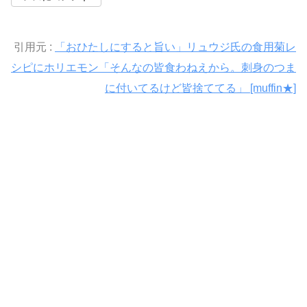
引用元 :
「おひたしにすると旨い」リュウジ氏の食用菊レ
シピにホリエモン「そんなの皆食わねえから。刺身のつま
に付いてるけど皆捨ててる」 [muffin★]