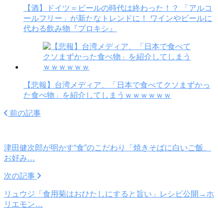
【酒】ドイツ＝ビールの時代は終わった！？ 「アルコ
ールフリー」が新たなトレンドに！ ワインやビールに
代わる飲み物『プロキシ』
【悲報】台湾メディア、「日本で食べてクソまずかっ
た食べ物」を紹介してしまうｗｗｗｗｗｗ
前の記事
津田健次郎が明かす“食”のこだわり「焼きそばに白いご飯、
お好み…
次の記事
リュウジ「食用菊はおひたしにすると旨い」レシピ公開→ホ
リエモン…