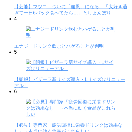
【芸能】マツコ ついに「痛風」になる 「大好き過
ぎて一日6パック食べてたら…」としょんぼり
4
エナジードリンク飲むとハゲることが判明
5
【朗報】ピザーラ新サイズ導入・Lサイズはリニュー
アル！
6
【必見】専門家「疲労回復に栄養ドリンクは効果な
し」→本当に効く食品がこれらしい