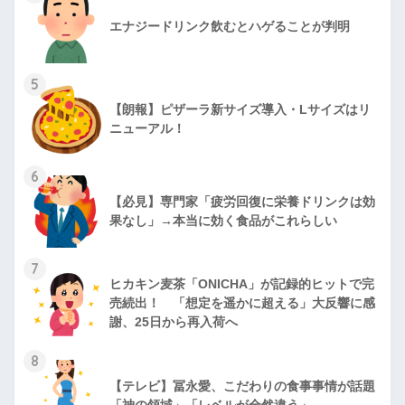
エナジードリンク飲むとハゲることが判明
5
【朗報】ピザーラ新サイズ導入・Lサイズはリ
ニューアル！
6
【必見】専門家「疲労回復に栄養ドリンクは効
果なし」→本当に効く食品がこれらしい
7
ヒカキン麦茶「ONICHA」が記録的ヒットで完
売続出！ 「想定を遥かに超える」大反響に感
謝、25日から再入荷へ
8
【テレビ】冨永愛、こだわりの食事事情が話題
「神の領域」「レベルが全然違う」