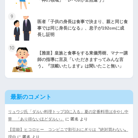
9
医者「子供の身長は食事で決まり、親と同じ食
事では同じ身長になる」、息子が192cmに成
長し証明
10
【雅楽】皇族と食事をする東儀秀樹、マナー講
師の指導に言及「いただきますってみんな言
う。『頂戴いたします』は聞いたこと無い」
最新のコメント
リュウジ氏「ダルい料理トップ10に入る」夏の定番料理は冷やし中
華 「あり得ないほどダルい」
に
匿名
より
【芸能】ヒコロヒー コンビニで割引おにぎりは〝絶対買わない〟
理由
に
匿名
より