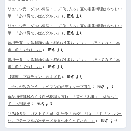
リュウジ氏「ダルい料理トップ10に入る」夏の定番料理は冷やし中
華 「あり得ないほどダルい」
に
匿名
より
リュウジ氏「ダルい料理トップ10に入る」夏の定番料理は冷やし中
華 「あり得ないほどダルい」
に
匿名
より
若槻千夏「丸亀製麺の水は都内で1番おいしい」「行ってみて！本
当に飲んで欲しい」
に
匿名
より
若槻千夏「丸亀製麺の水は都内で1番おいしい」「行ってみて！本
当に飲んで欲しい」
に
匿名
より
【悲報】プロテイン、高すぎる
に
匿名
より
「子供が飲みそう…」ペプシのボディソープ誕生
に
匿名
より
食品消費減税めぐり自民税調大荒れ 「首相の独断」「財源示し
て」批判噴出
に
匿名
より
ひろゆき氏 ガストでの思い出語る「高校生の頃に「ドリンクバー
だけでテーブルの粉チーズを食べまくってたら…」
に
匿名
より