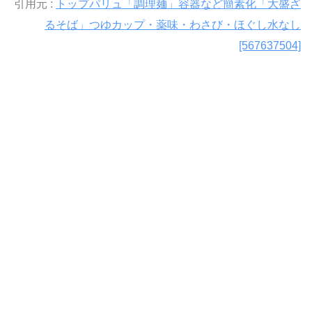
引用元 :
トップパリュ「調理麺」容器など簡素化「大盛ざ
るそば」つゆカップ・薬味・わさび・ほぐし水なし
[567637504]