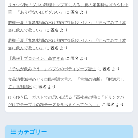
リュウジ氏「ダルい料理トップ10に入る」夏の定番料理は冷やし中
華 「あり得ないほどダルい」
に
匿名
より
若槻千夏「丸亀製麺の水は都内で1番おいしい」「行ってみて！本
当に飲んで欲しい」
に
匿名
より
若槻千夏「丸亀製麺の水は都内で1番おいしい」「行ってみて！本
当に飲んで欲しい」
に
匿名
より
【悲報】プロテイン、高すぎる
に
匿名
より
「子供が飲みそう…」ペプシのボディソープ誕生
に
匿名
より
食品消費減税めぐり自民税調大荒れ 「首相の独断」「財源示し
て」批判噴出
に
匿名
より
ひろゆき氏 ガストでの思い出語る「高校生の頃に「ドリンクバー
だけでテーブルの粉チーズを食べまくってたら…」
に
匿名
より
カテゴリー