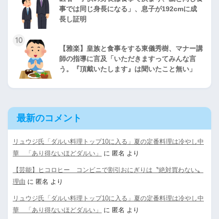
事では同じ身長になる」、息子が192cmに成
長し証明
10
【雅楽】皇族と食事をする東儀秀樹、マナー講
師の指導に言及「いただきますってみんな言
う。『頂戴いたします』は聞いたこと無い」
最新のコメント
リュウジ氏「ダルい料理トップ10に入る」夏の定番料理は冷やし中
華 「あり得ないほどダルい」
に
匿名
より
【芸能】ヒコロヒー コンビニで割引おにぎりは〝絶対買わない〟
理由
に
匿名
より
リュウジ氏「ダルい料理トップ10に入る」夏の定番料理は冷やし中
華 「あり得ないほどダルい」
に
匿名
より