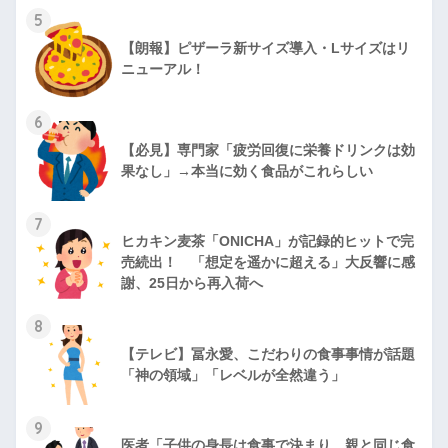
5
【朗報】ピザーラ新サイズ導入・Lサイズはリ
ニューアル！
6
【必見】専門家「疲労回復に栄養ドリンクは効
果なし」→本当に効く食品がこれらしい
7
ヒカキン麦茶「ONICHA」が記録的ヒットで完
売続出！ 「想定を遥かに超える」大反響に感
謝、25日から再入荷へ
8
【テレビ】冨永愛、こだわりの食事事情が話題
「神の領域」「レベルが全然違う」
9
医者「子供の身長は食事で決まり、親と同じ食