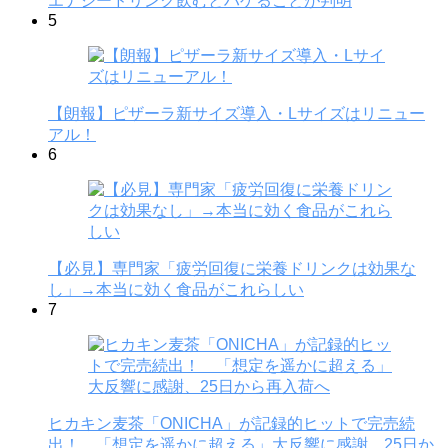
エナジードリンク飲むとハゲることが判明
5
【朗報】ピザーラ新サイズ導入・Lサイズはリニュー
アル！
6
【必見】専門家「疲労回復に栄養ドリンクは効果な
し」→本当に効く食品がこれらしい
7
ヒカキン麦茶「ONICHA」が記録的ヒットで完売続
出！ 「想定を遥かに超える」大反響に感謝、25日か