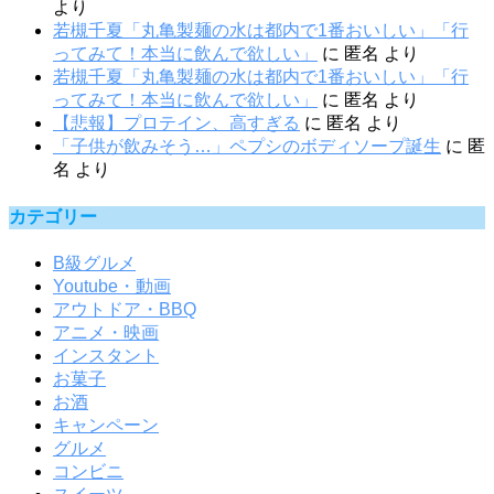
より
若槻千夏「丸亀製麺の水は都内で1番おいしい」「行
ってみて！本当に飲んで欲しい」
に
匿名
より
若槻千夏「丸亀製麺の水は都内で1番おいしい」「行
ってみて！本当に飲んで欲しい」
に
匿名
より
【悲報】プロテイン、高すぎる
に
匿名
より
「子供が飲みそう…」ペプシのボディソープ誕生
に
匿
名
より
カテゴリー
B級グルメ
Youtube・動画
アウトドア・BBQ
アニメ・映画
インスタント
お菓子
お酒
キャンペーン
グルメ
コンビニ