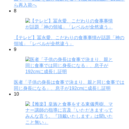
ら再入荷へ
8
【テレビ】冨永愛、こだわりの食事事情が話題「神の
領域」「レベルが全然違う」
9
医者「子供の身長は食事で決まり、親と同じ食事では
同じ身長になる」、息子が192cmに成長し証明
10