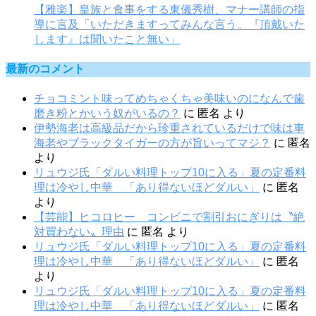
【雅楽】皇族と食事をする東儀秀樹、マナー講師の指
導に言及「いただきますってみんな言う。『頂戴いた
します』は聞いたこと無い」
最新のコメント
チョコミント味ってめちゃくちゃ美味いのになんで歯
磨き粉とかいう奴がいるの？
に
匿名
より
伊勢海老は高級品だから珍重されているだけで味は車
海老やブラックタイガーの方が旨いってマジ？
に
匿名
より
リュウジ氏「ダルい料理トップ10に入る」夏の定番料
理は冷やし中華 「あり得ないほどダルい」
に
匿名
より
【芸能】ヒコロヒー コンビニで割引おにぎりは〝絶
対買わない〟理由
に
匿名
より
リュウジ氏「ダルい料理トップ10に入る」夏の定番料
理は冷やし中華 「あり得ないほどダルい」
に
匿名
より
リュウジ氏「ダルい料理トップ10に入る」夏の定番料
理は冷やし中華 「あり得ないほどダルい」
に
匿名