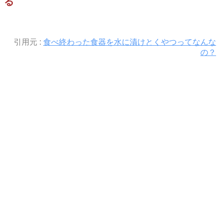
る
引用元 :
食べ終わった食器を水に漬けとくやつってなんな
の？