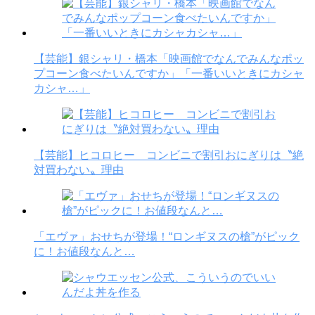
【芸能】銀シャリ・橋本「映画館でなんでみんなポッ
プコーン食べたいんですか」「一番いいときにカシャ
カシャ…」
【芸能】ヒコロヒー コンビニで割引おにぎりは〝絶
対買わない〟理由
「エヴァ」おせちが登場！“ロンギヌスの槍”がピック
に！お値段なんと…