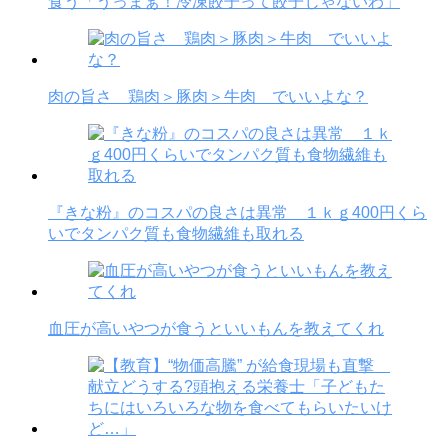
食う「うっまぁ！冷凍餃子って餃子じゃないわ」
肉の旨さ 鶏肉＞豚肉＞牛肉 でいいよな？
『きな粉』のコスパの良さは異常 １ｋｇ400円くら
いでタンパク質も食物繊維も取れる
血圧が高いやつが食うといいもんを教えてくれ