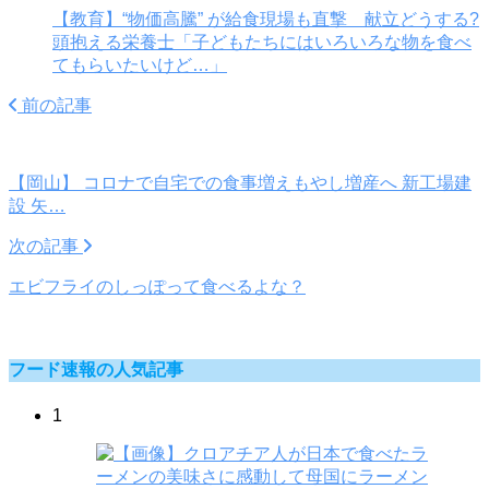
【教育】“物価高騰” が給食現場も直撃 献立どうする?
頭抱える栄養士「子どもたちにはいろいろな物を食べ
てもらいたいけど…」
前の記事
【岡山】 コロナで自宅での食事増えもやし増産へ 新工場建
設 矢…
次の記事
エビフライのしっぽって食べるよな？
フード速報の人気記事
1