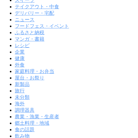
スイーツ
テイクアウト・中食
デリバリー・宅配
ニュース
フードフェス・イベント
ふるさと納税
マンガ・書籍
レシピ
企業
健康
外食
家庭料理・お弁当
屋台・お祭り
新製品
旅行
未分類
海外
調理器具
農業・漁業・生産者
郷土料理・地域
食の話題
飲み物