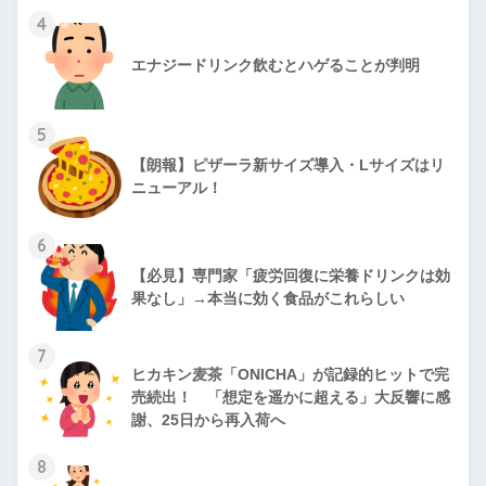
4
エナジードリンク飲むとハゲることが判明
5
【朗報】ピザーラ新サイズ導入・Lサイズはリ
ニューアル！
6
【必見】専門家「疲労回復に栄養ドリンクは効
果なし」→本当に効く食品がこれらしい
7
ヒカキン麦茶「ONICHA」が記録的ヒットで完
売続出！ 「想定を遥かに超える」大反響に感
謝、25日から再入荷へ
8