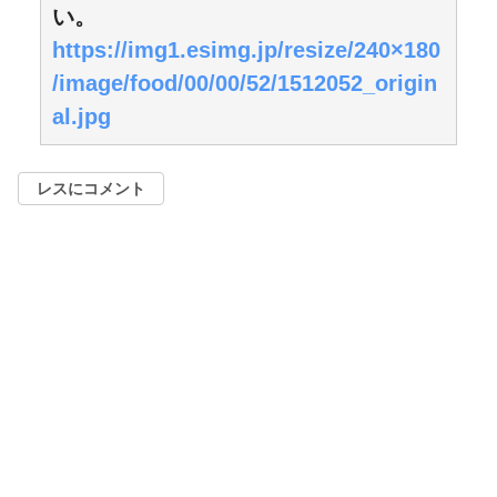
い。
https://img1.esimg.jp/resize/240×180
/image/food/00/00/52/1512052_origin
al.jpg
レスにコメント