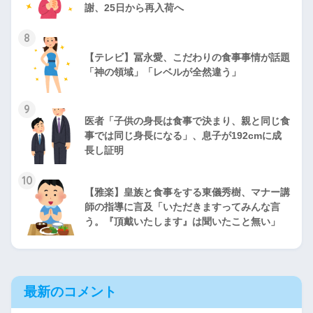
謝、25日から再入荷へ
8
【テレビ】冨永愛、こだわりの食事事情が話題
「神の領域」「レベルが全然違う」
9
医者「子供の身長は食事で決まり、親と同じ食
事では同じ身長になる」、息子が192cmに成
長し証明
10
【雅楽】皇族と食事をする東儀秀樹、マナー講
師の指導に言及「いただきますってみんな言
う。『頂戴いたします』は聞いたこと無い」
最新のコメント