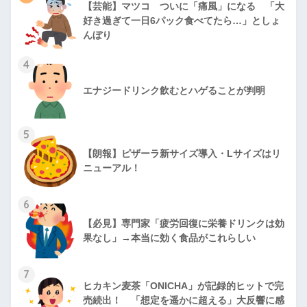
【芸能】マツコ ついに「痛風」になる 「大
好き過ぎて一日6パック食べてたら…」としょ
んぼり
4
エナジードリンク飲むとハゲることが判明
5
【朗報】ピザーラ新サイズ導入・Lサイズはリ
ニューアル！
6
【必見】専門家「疲労回復に栄養ドリンクは効
果なし」→本当に効く食品がこれらしい
7
ヒカキン麦茶「ONICHA」が記録的ヒットで完
売続出！ 「想定を遥かに超える」大反響に感