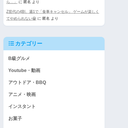
ら…」
に
匿名
より
Z世代の4割、週1で「食事キャンセル」 ゲームが楽しく
てやめられない😁
に
匿名
より
カテゴリー
B級グルメ
Youtube・動画
アウトドア・BBQ
アニメ・映画
インスタント
お菓子