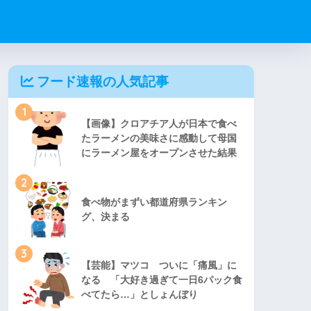
フード速報の人気記事
1
【画像】クロアチア人が日本で食べ
たラーメンの美味さに感動して母国
にラーメン屋をオープンさせた結果
2
食べ物がまずい都道府県ランキン
グ、決まる
3
【芸能】マツコ ついに「痛風」に
なる 「大好き過ぎて一日6パック食
べてたら…」としょんぼり