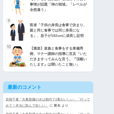
事情が話題「神の領域」「レベルが
全然違う」
9
医者「子供の身長は食事で決まり、
親と同じ食事では同じ身長にな
る」、息子が192cmに成長し証明
10
【雅楽】皇族と食事をする東儀秀
樹、マナー講師の指導に言及「いた
だきますってみんな言う。『頂戴い
たします』は聞いたこと無い」
最新のコメント
若槻千夏「丸亀製麺の水は都内で1番おいしい」「行って
みて！本当に飲んで欲しい」
に
匿名
より