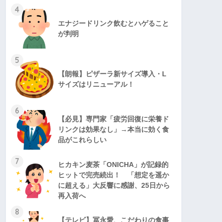
4
エナジードリンク飲むとハゲること
が判明
5
【朗報】ピザーラ新サイズ導入・L
サイズはリニューアル！
6
【必見】専門家「疲労回復に栄養ド
リンクは効果なし」→本当に効く食
品がこれらしい
7
ヒカキン麦茶「ONICHA」が記録的
ヒットで完売続出！ 「想定を遥か
に超える」大反響に感謝、25日から
再入荷へ
8
【テレビ】冨永愛、こだわりの食事