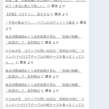
若槻千夏「丸亀製麺の水は都内で1番おいしい」「行って
みて！本当に飲んで欲しい」
に
匿名
より
【悲報】プロテイン、高すぎる
に
匿名
より
「子供が飲みそう…」ペプシのボディソープ誕生
に
匿名
より
食品消費減税めぐり自民税調大荒れ 「首相の独断」
「財源示して」批判噴出
に
匿名
より
ひろゆき氏 ガストでの思い出語る「高校生の頃に「ド
リンクバーだけでテーブルの粉チーズを食べまくってた
ら…」
に
匿名
より
食品消費減税めぐり自民税調大荒れ 「首相の独断」
「財源示して」批判噴出
に
匿名
より
食品消費減税めぐり自民税調大荒れ 「首相の独断」
「財源示して」批判噴出
に
匿名
より
ひろゆき氏 ガストでの思い出語る「高校生の頃に「ド
リンクバーだけでテーブルの粉チーズを食べまくってた