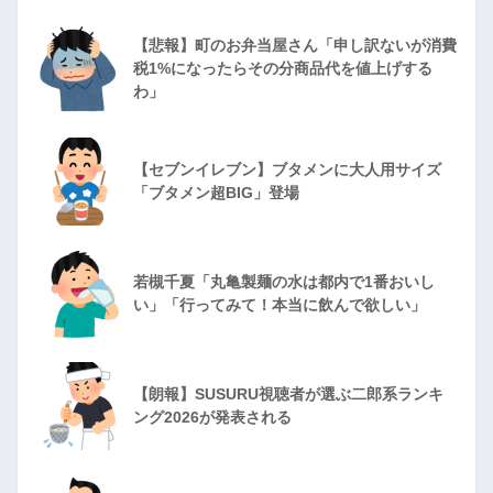
【悲報】町のお弁当屋さん「申し訳ないが消費
税1%になったらその分商品代を値上げする
わ」
【セブンイレブン】ブタメンに大人用サイズ
「ブタメン超BIG」登場
若槻千夏「丸亀製麺の水は都内で1番おいし
い」「行ってみて！本当に飲んで欲しい」
【朗報】SUSURU視聴者が選ぶ二郎系ランキ
ング2026が発表される