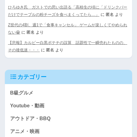
ひろゆき氏 ガストでの思い出語る「高校生の頃に「ドリンクバー
だけでテーブルの粉チーズを食べまくってたら…」
に
匿名
より
Z世代の4割、週1で「食事キャンセル」 ゲームが楽しくてやめられ
ない😁
に
匿名
より
【悲報】カルビー白黒ポテチの誤算 話題性で一瞬売れたものの、
その後低迷・・・
に
匿名
より
カテゴリー
B級グルメ
Youtube・動画
アウトドア・BBQ
アニメ・映画