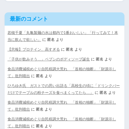
最新のコメント
若槻千夏「丸亀製麺の水は都内で1番おいしい」「行ってみて！本
当に飲んで欲しい」
に
匿名
より
【悲報】プロテイン、高すぎる
に
匿名
より
「子供が飲みそう…」ペプシのボディソープ誕生
に
匿名
より
食品消費減税めぐり自民税調大荒れ 「首相の独断」「財源示し
て」批判噴出
に
匿名
より
ひろゆき氏 ガストでの思い出語る「高校生の頃に「ドリンクバー
だけでテーブルの粉チーズを食べまくってたら…」
に
匿名
より
食品消費減税めぐり自民税調大荒れ 「首相の独断」「財源示し
て」批判噴出
に
匿名
より
食品消費減税めぐり自民税調大荒れ 「首相の独断」「財源示し
て」批判噴出
に
匿名
より