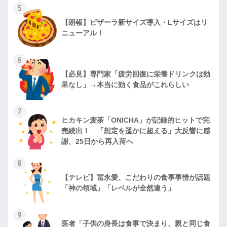
5
【朗報】ピザーラ新サイズ導入・Lサイズはリ
ニューアル！
6
【必見】専門家「疲労回復に栄養ドリンクは効
果なし」→本当に効く食品がこれらしい
7
ヒカキン麦茶「ONICHA」が記録的ヒットで完
売続出！ 「想定を遥かに超える」大反響に感
謝、25日から再入荷へ
8
【テレビ】冨永愛、こだわりの食事事情が話題
「神の領域」「レベルが全然違う」
9
医者「子供の身長は食事で決まり、親と同じ食