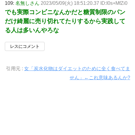
109:
名無しさん
2023/05/09(火) 18:51:20.37 ID:I0s+MfZi0
でも実際コンビニなんかだと糖質制限のパン
だけ綺麗に売り切れてたりするから実践して
る人は多いんやろな
レスにコメント
引用元 :
女「炭水化物はダイエットのために全く食べてま
せん」←これ意味あるんか?