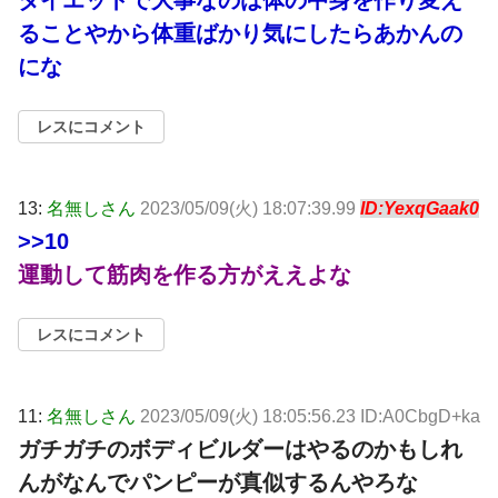
ダイエットで大事なのは体の中身を作り変え
ることやから体重ばかり気にしたらあかんの
にな
レスにコメント
13:
名無しさん
2023/05/09(火) 18:07:39.99
ID:YexqGaak0
>>10
運動して筋肉を作る方がええよな
レスにコメント
11:
名無しさん
2023/05/09(火) 18:05:56.23 ID:A0CbgD+ka
ガチガチのボディビルダーはやるのかもしれ
んがなんでパンピーが真似するんやろな