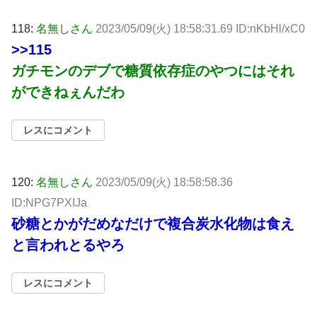
118:
名無しさん
2023/05/09(火) 18:58:31.69 ID:nKbHl/xC0
>>115
ガチモンのデブで糖質依存症のやつにはそれ
ができねぇんだわ
レスにコメント
120:
名無しさん
2023/05/09(火) 18:58:58.36
ID:NPG7PXIJa
砂糖とかがだめなだけで複合炭水化物は食え
と言われとるやろ
レスにコメント