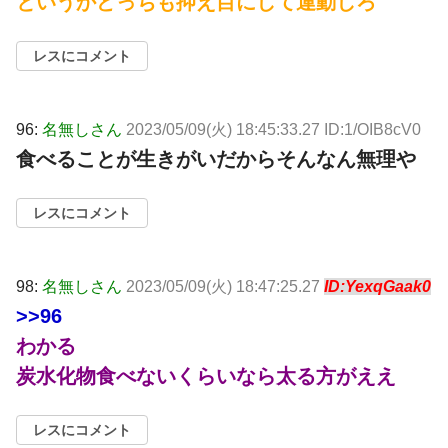
というかどっちも抑え目にして運動しろ
レスにコメント
96:
名無しさん
2023/05/09(火) 18:45:33.27 ID:1/OIB8cV0
食べることが生きがいだからそんなん無理や
レスにコメント
98:
名無しさん
2023/05/09(火) 18:47:25.27
ID:YexqGaak0
>>96
わかる
炭水化物食べないくらいなら太る方がええ
レスにコメント