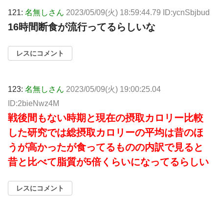
121:
名無しさん
2023/05/09(火) 18:59:44.79 ID:ycnSbjbud
16時間断食が流行ってるらしいな
レスにコメント
123:
名無しさん
2023/05/09(火) 19:00:25.04
ID:2bieNwz4M
戦後間もない時期と現在の摂取カロリー比較
した研究では総摂取カロリーの平均は昔のほ
うが高かったが食ってるものの内訳で見ると
昔と比べて脂質が5倍くらいになってるらしい
レスにコメント