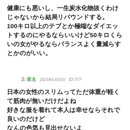
健康にも悪いし、一生炭水化物抜くわけ
じゃないから結局リバウンドする。
100キロ以上のテブとか極端なダイエッ
トするのにやるならいいけど50キロくら
いの女がやるならバランスよく量減らす
とかのがいい。
匿名
2023年5月10日
日本の女性のスリムってただ体重が軽く
て筋肉が無いだけだよね
好きな服を着れて本人は幸せならそれで
良いのだけど
なんの色気も見出せないよ