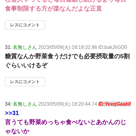
食事制限する方が楽なんだよな正直
レスにコメント
31:
名無しさん
2023/05/09(火) 18:19:32.96 ID:bakJliGO0
糖質なんか野菜食うだけでも必要摂取量の5割
ぐらいいけるぞ
レスにコメント
34:
名無しさん
2023/05/09(火) 18:20:44.74
ID:YexqGaak0
>>31
言うても野菜めっちゃ食べないとあかんのじ
ゃないか