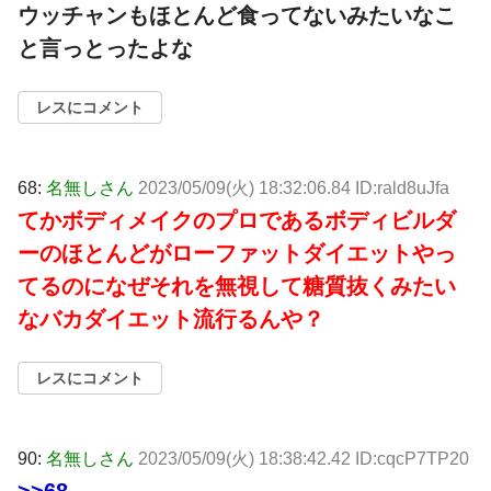
ウッチャンもほとんど食ってないみたいなこ
と言っとったよな
レスにコメント
68:
名無しさん
2023/05/09(火) 18:32:06.84 ID:rald8uJfa
てかボディメイクのプロであるボディビルダ
ーのほとんどがローファットダイエットやっ
てるのになぜそれを無視して糖質抜くみたい
なバカダイエット流行るんや？
レスにコメント
90:
名無しさん
2023/05/09(火) 18:38:42.42 ID:cqcP7TP20