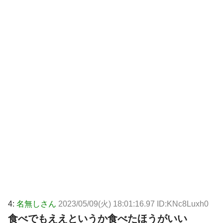
4:
名無しさん
2023/05/09(火) 18:01:16.97 ID:KNc8Luxh0
食べでもええというか食べたほうがいい