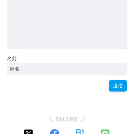
名前
SHARE