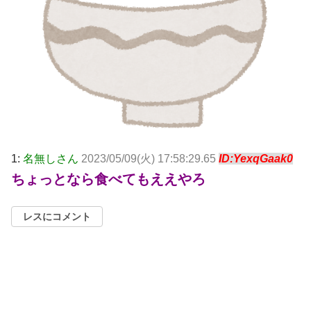
1:
名無しさん
2023/05/09(火) 17:58:29.65
ID:YexqGaak0
ちょっとなら食べてもええやろ
レスにコメント