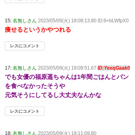
15:
名無しさん
2023/05/09(火) 18:08:13.80 ID:9+bLWfpX0
痩せるというかやつれる
レスにコメント
17:
名無しさん
2023/05/09(火) 18:09:51.67
ID:YexqGaak0
でも女優の福原遥ちゃんは1年間ごはんとパン
を食べなかったそうや
元気そうにしてるし大丈夫なんかな
レスにコメント
18:
名無しさん
2023/05/09(火) 18:11:09.80