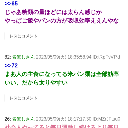
>>65
じゃあ糖類の量ほどには太らん感じか
やっぱご飯やパンの方が吸収効率ええんやな
レスにコメント
82:
名無しさん
2023/05/09(火) 18:35:58.94 ID:tRpFvVI7d
>>72
まあ人の主食になってる米パン麺は全部効率
いい、だから太りやすい
レスにコメント
26:
名無しさん
2023/05/09(火) 18:17:17.30 ID:MZrJFtuu0
社会人やってると毎日運動し続けるより毎日