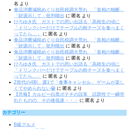
名
より
食品消費減税めぐり自民税調大荒れ 「首相の独断」
「財源示して」批判噴出
に
匿名
より
ひろゆき氏 ガストでの思い出語る「高校生の頃に
「ドリンクバーだけでテーブルの粉チーズを食べまく
ってたら…」
に
匿名
より
食品消費減税めぐり自民税調大荒れ 「首相の独断」
「財源示して」批判噴出
に
匿名
より
食品消費減税めぐり自民税調大荒れ 「首相の独断」
「財源示して」批判噴出
に
匿名
より
ひろゆき氏 ガストでの思い出語る「高校生の頃に
「ドリンクバーだけでテーブルの粉チーズを食べまく
ってたら…」
に
匿名
より
Z世代の4割、週1で「食事キャンセル」 ゲームが楽し
くてやめられない😁
に
匿名
より
【悲報】カルビー白黒ポテチの誤算 話題性で一瞬売
れたものの、その後低迷・・・
に
匿名
より
カテゴリー
B級グルメ