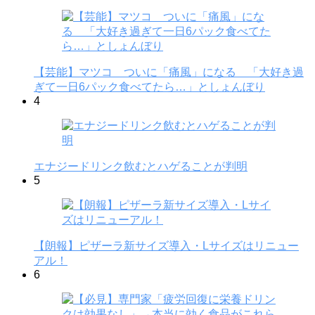
【芸能】マツコ ついに「痛風」になる 「大好き過
ぎて一日6パック食べてたら…」としょんぼり
4
エナジードリンク飲むとハゲることが判明
5
【朗報】ピザーラ新サイズ導入・Lサイズはリニュー
アル！
6