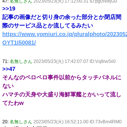
47:
名無しさん
2023/05/23(火) 17:12:00.31 ID:pg0NiejG0
>>19
記事の画像だと切り身の余った部分とか閉店間
際のサービス品とか流してるみたい
https://www.yomiuri.co.jp/pluralphoto/202305
OYT1I50081/
71:
名無しさん
2023/05/23(火) 17:42:07.07 ID:Vq8rw5ii0
>>47
そんなのペロペロ事件以前からタッチパネルに
ない
ハマチの天身や大盛り海鮮軍艦とかいって流し
てたわw
20:
名無しさん
2023/05/23(火) 16:52:11.00 ID:73vBm4RM0