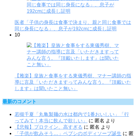
医者「子供の身長は食事で決まり、親と同じ食事では
同じ身長になる」、息子が192cmに成長し証明
10
【雅楽】皇族と食事をする東儀秀樹、マナー講師の指
導に言及「いただきますってみんな言う。『頂戴いた
します』は聞いたこと無い」
最新のコメント
若槻千夏「丸亀製麺の水は都内で1番おいしい」「行
ってみて！本当に飲んで欲しい」
に
匿名
より
【悲報】プロテイン、高すぎる
に
匿名
より
「子供が飲みそう…」ペプシのボディソープ誕生
に
匿