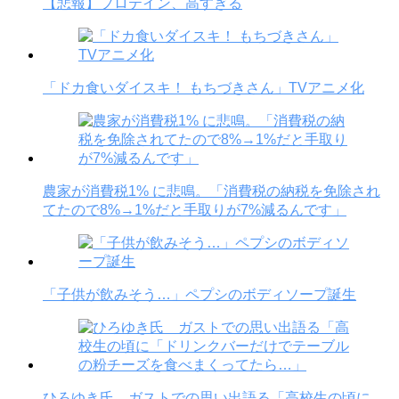
【悲報】プロテイン、高すぎる
「ドカ食いダイスキ！ もちづきさん」TVアニメ化
農家が消費税1% に悲鳴。「消費税の納税を免除され
てたので8%→1%だと手取りが7%減るんです」
「子供が飲みそう…」ペプシのボディソープ誕生
ひろゆき氏 ガストでの思い出語る「高校生の頃に