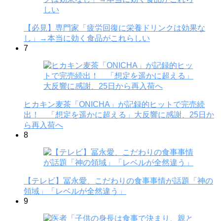
【必見】専門家「疲労回復に栄養ドリンクは効果な
し」→本当に効く食品がこれらしい
7
ヒカキン麦茶「ONICHA」が記録的ヒットで完売続
出！ 「想定を遥かに超える」大反響に感謝、25日か
ら再入荷へ
8
【テレビ】冨永愛、こだわりの食事事情が話題「神の
領域」「レベルが全然違う」
9