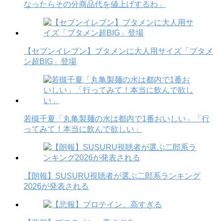
なったらその分商品代を値上げするわ」
【セブンイレブン】ブタメンに大人用サイズ「ブタメ
ン超BIG」登場
若槻千夏「丸亀製麺の水は都内で1番おいしい」「行
ってみて！本当に飲んで欲しい」
【朗報】SUSURU視聴者が選ぶ二郎系ランキング
2026が発表される