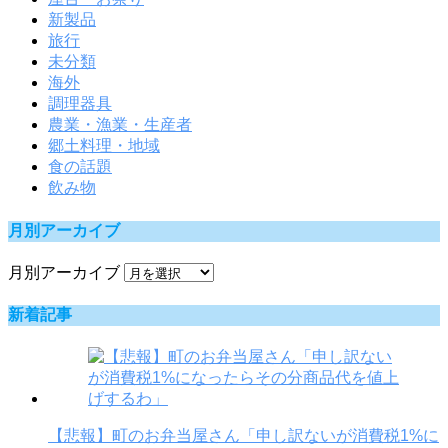
新製品
旅行
未分類
海外
調理器具
農業・漁業・生産者
郷土料理・地域
食の話題
飲み物
月別アーカイブ
月別アーカイブ
新着記事
【悲報】町のお弁当屋さん「申し訳ないが消費税1%に