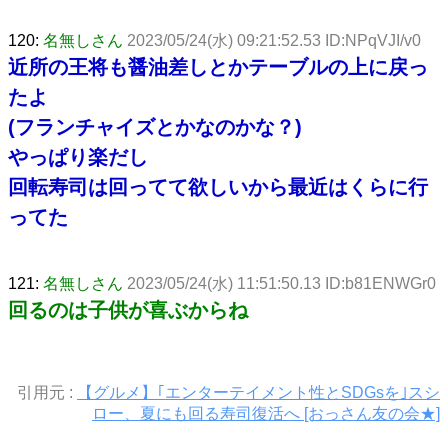
120:
名無しさん
2023/05/24(水) 09:21:52.53 ID:NPqVJI/v0
近所の王将も醤油差しとかテーブルの上に戻っ
たよ
(フランチャイズとかなのかな？)
やっぱり楽だし
回転寿司は回ってて欲しいから最近はくらに行
ってた
121:
名無しさん
2023/05/24(水) 11:51:50.13 ID:b81ENWGr0
回るのは子供が喜ぶからね
引用元 :
【グルメ】｢エンターテイメント性とSDGsを｣スシ
ロー、夏にも回る寿司復活へ [おっさん友の会★]