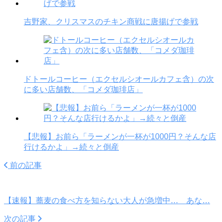
吉野家、クリスマスのチキン商戦に唐揚げで参戦
ドトールコーヒー（エクセルシオールカフェ含）の次
に多い店舗数、「コメダ珈琲店」
【悲報】お前ら「ラーメンが一杯が1000円？そんな店
行けるかよ」→続々と倒産
前の記事
【速報】蕎麦の食べ方を知らない大人が急増中… あな…
次の記事