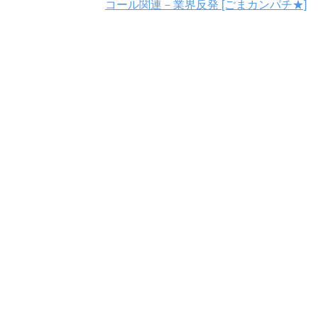
コール関連－業界反発 [ごまカンパチ★]