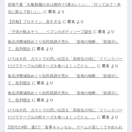
若槻千夏「丸亀製麺の水は都内で1番おいしい」「行ってみて！本
当に飲んで欲しい」
に
匿名
より
【悲報】プロテイン、高すぎる
に
匿名
より
「子供が飲みそう…」ペプシのボディソープ誕生
に
匿名
より
食品消費減税めぐり自民税調大荒れ 「首相の独断」「財源示し
て」批判噴出
に
匿名
より
ひろゆき氏 ガストでの思い出語る「高校生の頃に「ドリンクバー
だけでテーブルの粉チーズを食べまくってたら…」
に
匿名
より
食品消費減税めぐり自民税調大荒れ 「首相の独断」「財源示し
て」批判噴出
に
匿名
より
食品消費減税めぐり自民税調大荒れ 「首相の独断」「財源示し
て」批判噴出
に
匿名
より
ひろゆき氏 ガストでの思い出語る「高校生の頃に「ドリンクバー
だけでテーブルの粉チーズを食べまくってたら…」
に
匿名
より
Z世代の4割、週1で「食事キャンセル」 ゲームが楽しくてやめられ