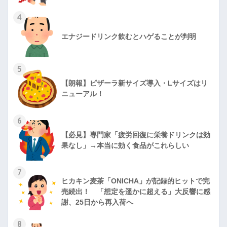
4
エナジードリンク飲むとハゲることが判明
5
【朗報】ピザーラ新サイズ導入・Lサイズはリ
ニューアル！
6
【必見】専門家「疲労回復に栄養ドリンクは効
果なし」→本当に効く食品がこれらしい
7
ヒカキン麦茶「ONICHA」が記録的ヒットで完
売続出！ 「想定を遥かに超える」大反響に感
謝、25日から再入荷へ
8