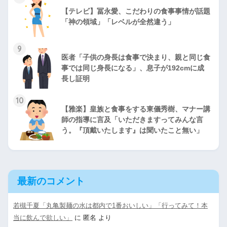
【テレビ】冨永愛、こだわりの食事事情が話題
「神の領域」「レベルが全然違う」
9
医者「子供の身長は食事で決まり、親と同じ食
事では同じ身長になる」、息子が192cmに成
長し証明
10
【雅楽】皇族と食事をする東儀秀樹、マナー講
師の指導に言及「いただきますってみんな言
う。『頂戴いたします』は聞いたこと無い」
最新のコメント
若槻千夏「丸亀製麺の水は都内で1番おいしい」「行ってみて！本
当に飲んで欲しい」
に
匿名
より