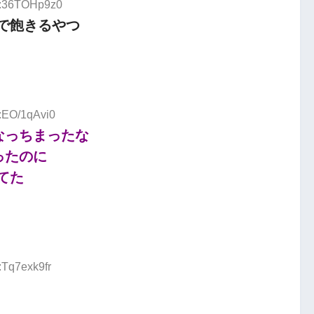
ID:36TOHp9z0
で飽きるやつ
D:EO/1qAvi0
なっちまったな
ったのに
てた
:Tq7exk9fr