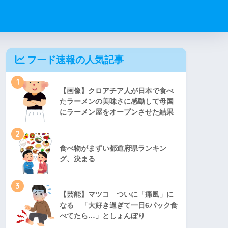
フード速報の人気記事
1
【画像】クロアチア人が日本で食べ
たラーメンの美味さに感動して母国
にラーメン屋をオープンさせた結果
2
食べ物がまずい都道府県ランキン
グ、決まる
3
【芸能】マツコ ついに「痛風」に
なる 「大好き過ぎて一日6パック食
べてたら…」としょんぼり