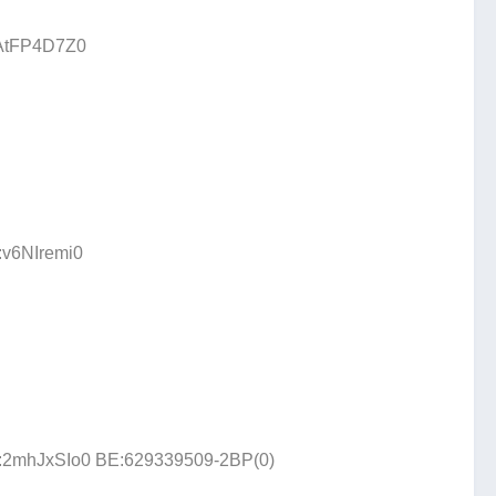
:AtFP4D7Z0
:v6NIremi0
D:2mhJxSIo0 BE:629339509-2BP(0)