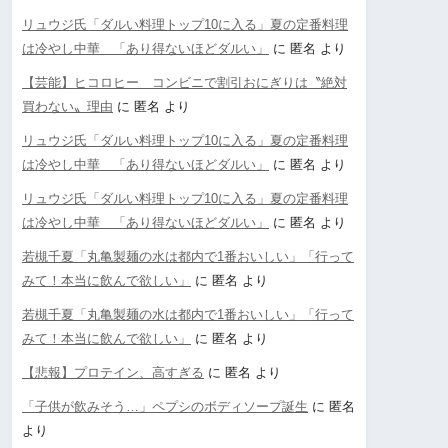
リュウジ氏「ダルい料理トップ10に入る」夏の定番料理
は冷やし中華 「あり得ないほどダルい」
に
匿名
より
【芸能】ヒコロヒー コンビニで割引おにぎりは〝絶対
買わない〟理由
に
匿名
より
リュウジ氏「ダルい料理トップ10に入る」夏の定番料理
は冷やし中華 「あり得ないほどダルい」
に
匿名
より
リュウジ氏「ダルい料理トップ10に入る」夏の定番料理
は冷やし中華 「あり得ないほどダルい」
に
匿名
より
若槻千夏「丸亀製麺の水は都内で1番おいしい」「行って
みて！本当に飲んで欲しい」
に
匿名
より
若槻千夏「丸亀製麺の水は都内で1番おいしい」「行って
みて！本当に飲んで欲しい」
に
匿名
より
【悲報】プロテイン、高すぎる
に
匿名
より
「子供が飲みそう…」ペプシのボディソープ誕生
に
匿名
より