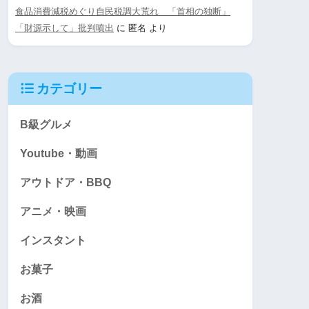
食品消費減税めぐり自民税調大荒れ 「首相の独断」
「財源示して」批判噴出
に
匿名
より
カテゴリー
B級グルメ
Youtube・動画
アウトドア・BBQ
アニメ・映画
インスタント
お菓子
お酒