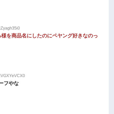
D:Zyagh35i0
る様を商品名にしたのにペヤング好きなのっ
ID:VGXYeVCX0
ーフやな