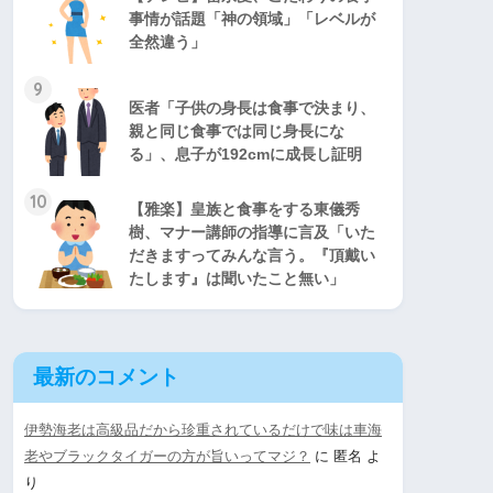
事情が話題「神の領域」「レベルが
全然違う」
9
医者「子供の身長は食事で決まり、
親と同じ食事では同じ身長にな
る」、息子が192cmに成長し証明
10
【雅楽】皇族と食事をする東儀秀
樹、マナー講師の指導に言及「いた
だきますってみんな言う。『頂戴い
たします』は聞いたこと無い」
最新のコメント
伊勢海老は高級品だから珍重されているだけで味は車海
老やブラックタイガーの方が旨いってマジ？
に
匿名
よ
り