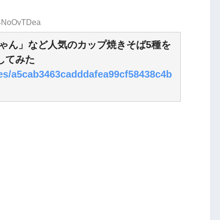
D:4NoOvTDea
ちゃん」など人気のカップ焼きそば5種を
してみた
cles/a5cab3463cadddafea99cf58438c4b