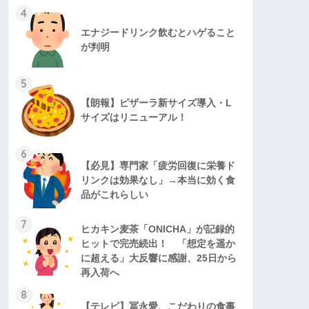
4
エナジードリンク飲むとハゲること
が判明
5
【朗報】ピザーラ新サイズ導入・L
サイズはリニューアル！
6
【必見】専門家「疲労回復に栄養ド
リンクは効果なし」→本当に効く食
品がこれらしい
7
ヒカキン麦茶「ONICHA」が記録的
ヒットで完売続出！ 「想定を遥か
に超える」大反響に感謝、25日から
再入荷へ
8
【テレビ】冨永愛、こだわりの食事