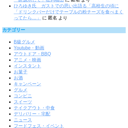
ひろゆき氏 ガストでの思い出語る「高校生の頃に
「ドリンクバーだけでテーブルの粉チーズを食べまく
ってたら…」
に
匿名
より
カテゴリー
B級グルメ
Youtube・動画
アウトドア・BBQ
アニメ・映画
インスタント
お菓子
お酒
キャンペーン
グルメ
コンビニ
スイーツ
テイクアウト・中食
デリバリー・宅配
ニュース
フードフェス・イベント