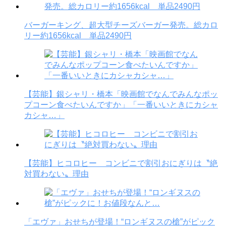
バーガーキング、超大型チーズバーガー発売。総カロ
リー約1656kcal 単品2490円
【芸能】銀シャリ・橋本「映画館でなんでみんなポッ
プコーン食べたいんですか」「一番いいときにカシャ
カシャ…」
【芸能】ヒコロヒー コンビニで割引おにぎりは〝絶
対買わない〟理由
「エヴァ」おせちが登場！“ロンギヌスの槍”がピック