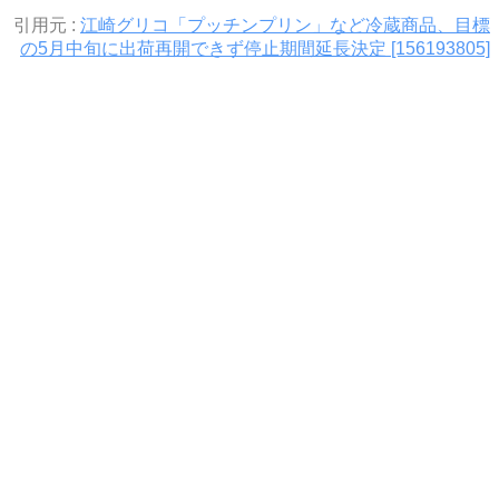
引用元 :
江崎グリコ「プッチンプリン」など冷蔵商品、目標
の5月中旬に出荷再開できず停止期間延長決定 [156193805]