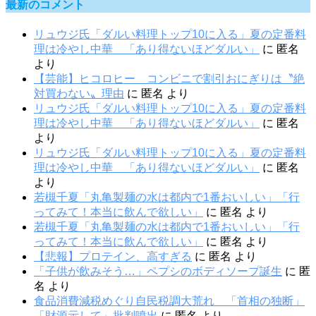
最新のコメント
リュウジ氏「ダルい料理トップ10に入る」夏の定番料
理は冷やし中華 「あり得ないほどダルい」
に
匿名
より
【芸能】ヒコロヒー コンビニで割引おにぎりは〝絶
対買わない〟理由
に
匿名
より
リュウジ氏「ダルい料理トップ10に入る」夏の定番料
理は冷やし中華 「あり得ないほどダルい」
に
匿名
より
リュウジ氏「ダルい料理トップ10に入る」夏の定番料
理は冷やし中華 「あり得ないほどダルい」
に
匿名
より
若槻千夏「丸亀製麺の水は都内で1番おいしい」「行
ってみて！本当に飲んで欲しい」
に
匿名
より
若槻千夏「丸亀製麺の水は都内で1番おいしい」「行
ってみて！本当に飲んで欲しい」
に
匿名
より
【悲報】プロテイン、高すぎる
に
匿名
より
「子供が飲みそう…」ペプシのボディソープ誕生
に
匿
名
より
食品消費減税めぐり自民税調大荒れ 「首相の独断」
「財源示して」批判噴出
に
匿名
より