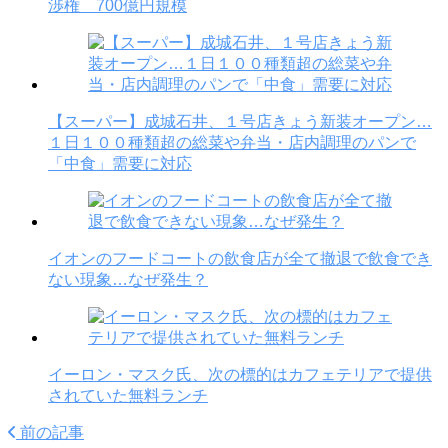
渉権 700億円規模
【スーパー】成城石井、１号店きょう新装オープン…
１日１００種類超の総菜や弁当・店内調理のパンで
「中食」需要に対応
イオンのフードコートの飲食店が全て撤退で飲食でき
ない現象…なぜ発生？
イーロン・マスク氏、次の標的はカフェテリアで提供
されていた無料ランチ
前の記事