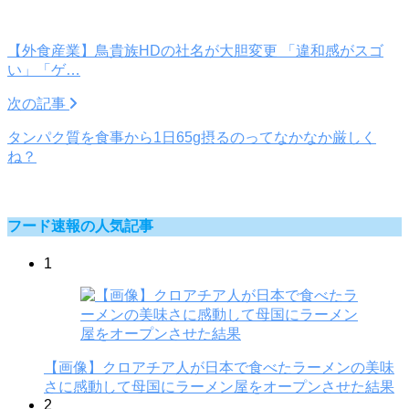
【外食産業】鳥貴族HDの社名が大胆変更 「違和感がスゴ
い」「ゲ…
次の記事
タンパク質を食事から1日65g摂るのってなかなか厳しく
ね？
フード速報の人気記事
1
【画像】クロアチア人が日本で食べたラーメンの美味
さに感動して母国にラーメン屋をオープンさせた結果
2