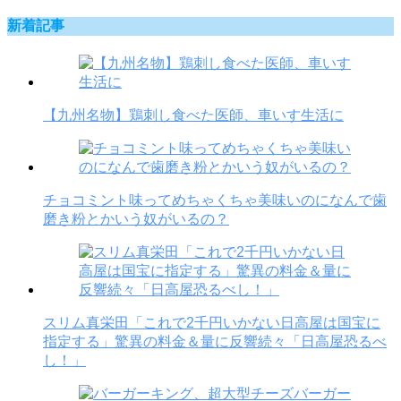
新着記事
【九州名物】鶏刺し食べた医師、車いす生活に
チョコミント味ってめちゃくちゃ美味いのになんで歯
磨き粉とかいう奴がいるの？
スリム真栄田「これで2千円いかない日高屋は国宝に
指定する」驚異の料金＆量に反響続々「日高屋恐るべ
し！」