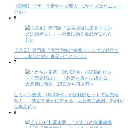
【朗報】ピザーラ新サイズ導入・Lサイズはリニュー
アル！
6
【必見】専門家「疲労回復に栄養ドリンクは効果な
し」→本当に効く食品がこれらしい
7
ヒカキン麦茶「ONICHA」が記録的ヒットで完売続
出！ 「想定を遥かに超える」大反響に感謝、25日か
ら再入荷へ
8