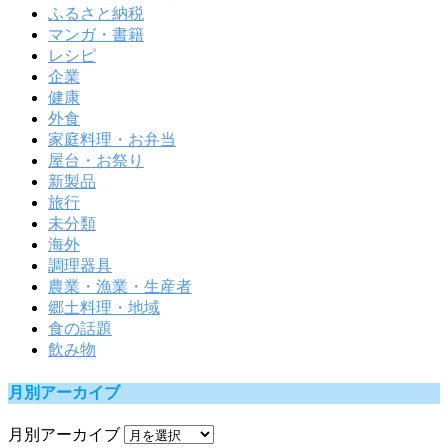
ふるさと納税
マンガ・書籍
レシピ
企業
健康
外食
家庭料理・お弁当
屋台・お祭り
新製品
旅行
未分類
海外
調理器具
農業・漁業・生産者
郷土料理・地域
食の話題
飲み物
月別アーカイブ
月別アーカイブ