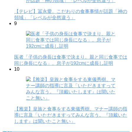
【テレビ】冨永愛、こだわりの食事事情が話題「神の
領域」「レベルが全然違う」
9
医者「子供の身長は食事で決まり、親と同じ食事では
同じ身長になる」、息子が192cmに成長し証明
10
【雅楽】皇族と食事をする東儀秀樹、マナー講師の指
導に言及「いただきますってみんな言う。『頂戴いた
します』は聞いたこと無い」