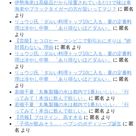
伊勢海老は高級品だから珍重されているだけで味は車
海老やブラックタイガーの方が旨いってマジ？
に
匿名
より
リュウジ氏「ダルい料理トップ10に入る」夏の定番料
理は冷やし中華 「あり得ないほどダルい」
に
匿名
より
【芸能】ヒコロヒー コンビニで割引おにぎりは〝絶
対買わない〟理由
に
匿名
より
リュウジ氏「ダルい料理トップ10に入る」夏の定番料
理は冷やし中華 「あり得ないほどダルい」
に
匿名
より
リュウジ氏「ダルい料理トップ10に入る」夏の定番料
理は冷やし中華 「あり得ないほどダルい」
に
匿名
より
若槻千夏「丸亀製麺の水は都内で1番おいしい」「行
ってみて！本当に飲んで欲しい」
に
匿名
より
若槻千夏「丸亀製麺の水は都内で1番おいしい」「行
ってみて！本当に飲んで欲しい」
に
匿名
より
【悲報】プロテイン、高すぎる
に
匿名
より
「子供が飲みそう…」ペプシのボディソープ誕生
に
匿
名
より