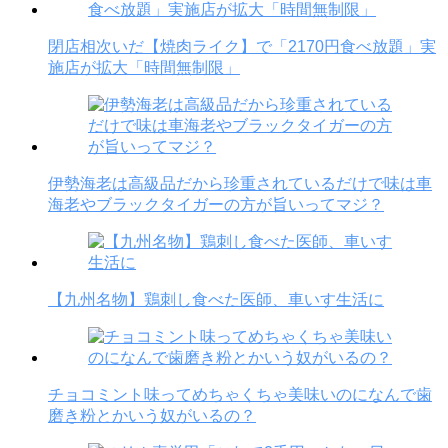
閉店相次いだ【焼肉ライク】で「2170円食べ放題」実
施店が拡大「時間無制限」
伊勢海老は高級品だから珍重されているだけで味は車
海老やブラックタイガーの方が旨いってマジ？
【九州名物】鶏刺し食べた医師、車いす生活に
チョコミント味ってめちゃくちゃ美味いのになんで歯
磨き粉とかいう奴がいるの？