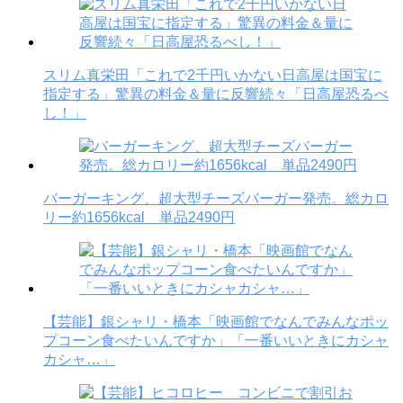
スリム真栄田「これで2千円いかない日高屋は国宝に
指定する」驚異の料金＆量に反響続々「日高屋恐るべ
し！」
バーガーキング、超大型チーズバーガー発売。総カロ
リー約1656kcal 単品2490円
【芸能】銀シャリ・橋本「映画館でなんでみんなポッ
プコーン食べたいんですか」「一番いいときにカシャ
カシャ…」