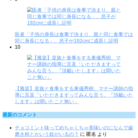
医者「子供の身長は食事で決まり、親と同じ食事では
同じ身長になる」、息子が192cmに成長し証明
10
【雅楽】皇族と食事をする東儀秀樹、マナー講師の指
導に言及「いただきますってみんな言う。『頂戴いた
します』は聞いたこと無い」
最新のコメント
チョコミント味ってめちゃくちゃ美味いのになんで歯
磨き粉とかいう奴がいるの？
に
匿名
より