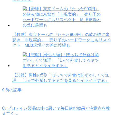
【野球】東京ドームの『たった900円』の飲み物に米
驚き「非現実的」 売り子のハードワークにもリスペ
クト MLB球場との差に羨望も
【悲報】男性の5割「ぼっちで外食は恥ずかしくて無
理」「1人で外食してるヤツを見るとイライラする」
前の記事
Q. プロテイン製品は体に悪い？毎日飲む効果と注意点を教
えてく…