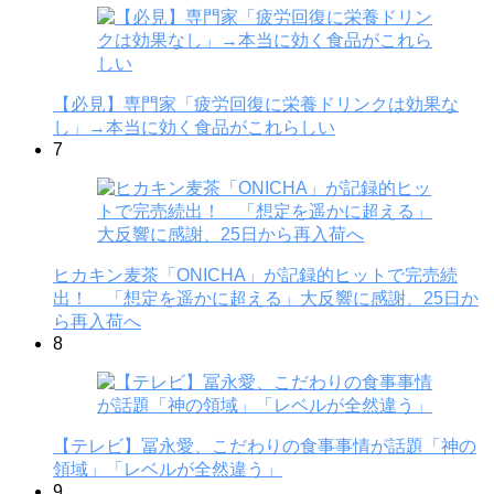
【必見】専門家「疲労回復に栄養ドリンクは効果な
し」→本当に効く食品がこれらしい
7
ヒカキン麦茶「ONICHA」が記録的ヒットで完売続
出！ 「想定を遥かに超える」大反響に感謝、25日か
ら再入荷へ
8
【テレビ】冨永愛、こだわりの食事事情が話題「神の
領域」「レベルが全然違う」
9