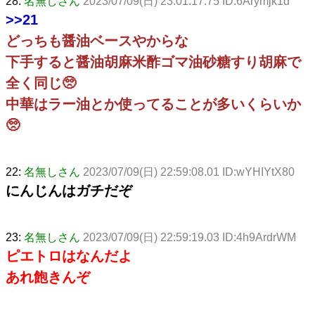
28:
名無しさん
2023/07/09(日) 23:01:17.75 ID:6Arymjk1d
>>21
どっちも醤油ベースやからな
下手すると醤油胡麻米酢ゴマ油砂糖すり胡麻で
全く同じ🥺
中華はラー油とか使ってることが多いくらいか
🥺
22:
名無しさん
2023/07/09(日) 22:59:08.01 ID:wYHIYtX80
にんじんはガチだぞ
23:
名無しさん
2023/07/09(日) 22:59:19.03 ID:4h9ArdrWM
ピエトロはなんだよ
あれ飽きんぞ