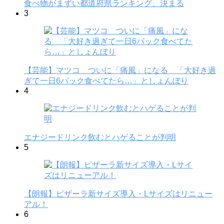
食べ物がまずい都道府県ランキング、決まる
3
【芸能】マツコ ついに「痛風」になる 「大好き過
ぎて一日6パック食べてたら…」としょんぼり
4
エナジードリンク飲むとハゲることが判明
5
【朗報】ピザーラ新サイズ導入・Lサイズはリニュー
アル！
6