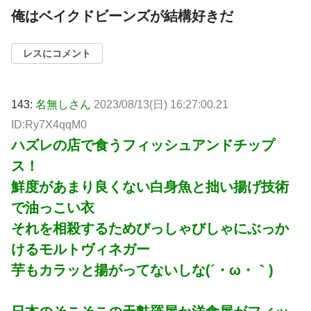
俺はベイクドビーンズが結構好きだ
レスにコメント
143:
名無しさん
2023/08/13(日) 16:27:00.21
ID:Ry7X4qqM0
ハズレの店で食うフィッシュアンドチップ
ス！
鮮度があまり良くない白身魚と拙い揚げ技術
で油っこい衣
それを相殺するためびっしゃびしゃにぶっか
けるモルトヴィネガー
芋もカラッと揚がってないしな(´・ω・｀)