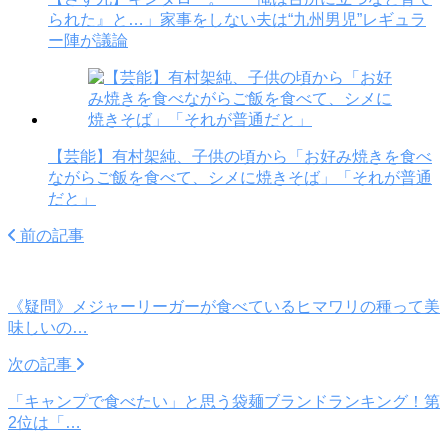
られた』と…」家事をしない夫は“九州男児”レギュラ
ー陣が議論
【芸能】有村架純、子供の頃から「お好み焼きを食べ
ながらご飯を食べて、シメに焼きそば」「それが普通
だと」
前の記事
《疑問》メジャーリーガーが食べているヒマワリの種って美
味しいの…
次の記事
「キャンプで食べたい」と思う袋麺ブランドランキング！第
2位は「…