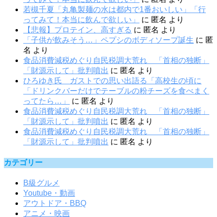
若槻千夏「丸亀製麺の水は都内で1番おいしい」「行
ってみて！本当に飲んで欲しい」
に
匿名
より
【悲報】プロテイン、高すぎる
に
匿名
より
「子供が飲みそう…」ペプシのボディソープ誕生
に
匿
名
より
食品消費減税めぐり自民税調大荒れ 「首相の独断」
「財源示して」批判噴出
に
匿名
より
ひろゆき氏 ガストでの思い出語る「高校生の頃に
「ドリンクバーだけでテーブルの粉チーズを食べまく
ってたら…」
に
匿名
より
食品消費減税めぐり自民税調大荒れ 「首相の独断」
「財源示して」批判噴出
に
匿名
より
食品消費減税めぐり自民税調大荒れ 「首相の独断」
「財源示して」批判噴出
に
匿名
より
カテゴリー
B級グルメ
Youtube・動画
アウトドア・BBQ
アニメ・映画