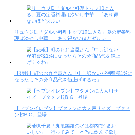
リュウジ氏「ダルい料理トップ10に入る」夏の定番料
理は冷やし中華 「あり得ないほどダルい」
【悲報】町のお弁当屋さん「申し訳ないが消費税1%に
なったらその分商品代を値上げするわ」
【セブンイレブン】ブタメンに大人用サイズ「ブタメ
ン超BIG」登場