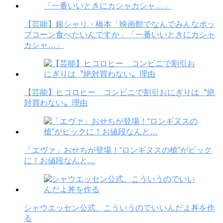
【芸能】銀シャリ・橋本「映画館でなんでみんなポッ
プコーン食べたいんですか」「一番いいときにカシャ
カシャ…」
【芸能】ヒコロヒー コンビニで割引おにぎりは〝絶
対買わない〟理由
「エヴァ」おせちが登場！“ロンギヌスの槍”がピック
に！お値段なんと…
シャウエッセン公式、こういうのでいいんだよ丼を作
る