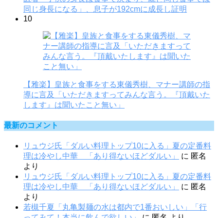
同じ身長になる」、息子が192cmに成長し証明
10
【雅楽】皇族と食事をする東儀秀樹、マナー講師の指
導に言及「いただきますってみんな言う。『頂戴いた
します』は聞いたこと無い」
最新のコメント
リュウジ氏「ダルい料理トップ10に入る」夏の定番料
理は冷やし中華 「あり得ないほどダルい」
に
匿名
より
リュウジ氏「ダルい料理トップ10に入る」夏の定番料
理は冷やし中華 「あり得ないほどダルい」
に
匿名
より
若槻千夏「丸亀製麺の水は都内で1番おいしい」「行
ってみて！本当に飲んで欲しい」
に
匿名
より