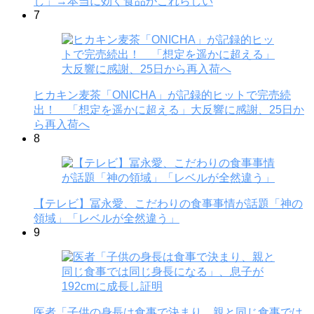
し」→本当に効く食品がこれらしい
7
ヒカキン麦茶「ONICHA」が記録的ヒットで完売続
出！ 「想定を遥かに超える」大反響に感謝、25日か
ら再入荷へ
8
【テレビ】冨永愛、こだわりの食事事情が話題「神の
領域」「レベルが全然違う」
9
医者「子供の身長は食事で決まり、親と同じ食事では