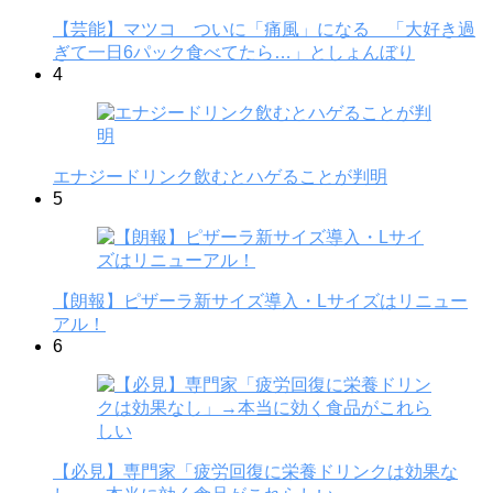
【芸能】マツコ ついに「痛風」になる 「大好き過
ぎて一日6パック食べてたら…」としょんぼり
4
エナジードリンク飲むとハゲることが判明
5
【朗報】ピザーラ新サイズ導入・Lサイズはリニュー
アル！
6
【必見】専門家「疲労回復に栄養ドリンクは効果な