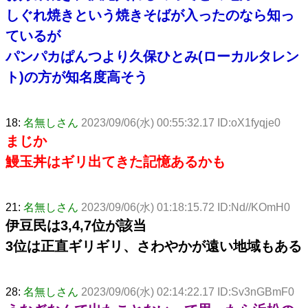
しぐれ焼きという焼きそばが入ったのなら知っ
ているが
パンパカぱんつより久保ひとみ(ローカルタレン
ト)の方が知名度高そう
18:
名無しさん
2023/09/06(水) 00:55:32.17 ID:oX1fyqje0
まじか
鰻玉丼はギリ出てきた記憶あるかも
21:
名無しさん
2023/09/06(水) 01:18:15.72 ID:Nd//KOmH0
伊豆民は3,4,7位が該当
3位は正直ギリギリ、さわやかが遠い地域もある
28:
名無しさん
2023/09/06(水) 02:14:22.17 ID:Sv3nGBmF0