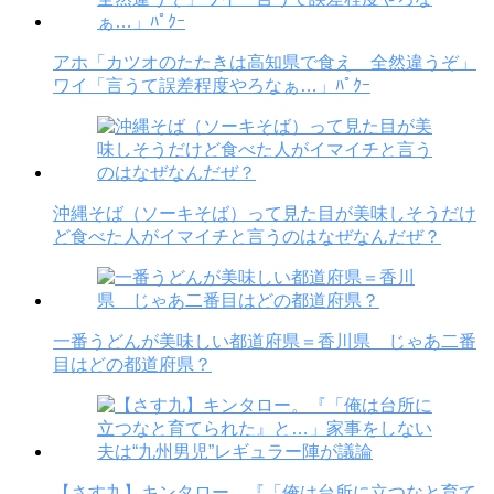
アホ「カツオのたたきは高知県で食え 全然違うぞ」
ワイ「言うて誤差程度やろなぁ…」ﾊﾟｸｰ
沖縄そば（ソーキそば）って見た目が美味しそうだけ
ど食べた人がイマイチと言うのはなぜなんだぜ？
一番うどんが美味しい都道府県＝香川県 じゃあ二番
目はどの都道府県？
【さす九】キンタロー。『「俺は台所に立つなと育て