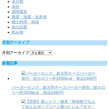
未分類
海外
調理器具
農業・漁業・生産者
郷土料理・地域
食の話題
飲み物
月別アーカイブ
月別アーカイブ
新着記事
バーガーキング、超大型チーズバーガー発売。総カロ
リー約1656kcal 単品2490円