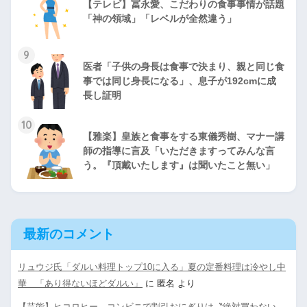
【テレビ】冨永愛、こだわりの食事事情が話題
「神の領域」「レベルが全然違う」
9
医者「子供の身長は食事で決まり、親と同じ食
事では同じ身長になる」、息子が192cmに成
長し証明
10
【雅楽】皇族と食事をする東儀秀樹、マナー講
師の指導に言及「いただきますってみんな言
う。『頂戴いたします』は聞いたこと無い」
最新のコメント
リュウジ氏「ダルい料理トップ10に入る」夏の定番料理は冷やし中
華 「あり得ないほどダルい」
に
匿名
より
【芸能】ヒコロヒー コンビニで割引おにぎりは〝絶対買わない〟