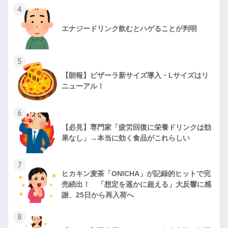
4
エナジードリンク飲むとハゲることが判明
5
【朗報】ピザーラ新サイズ導入・Lサイズはリ
ニューアル！
6
【必見】専門家「疲労回復に栄養ドリンクは効
果なし」→本当に効く食品がこれらしい
7
ヒカキン麦茶「ONICHA」が記録的ヒットで完
売続出！ 「想定を遥かに超える」大反響に感
謝、25日から再入荷へ
8