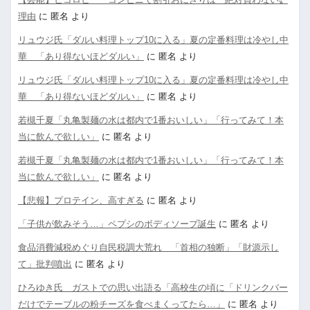
理由
に
匿名
より
リュウジ氏「ダルい料理トップ10に入る」夏の定番料理は冷やし中
華 「あり得ないほどダルい」
に
匿名
より
リュウジ氏「ダルい料理トップ10に入る」夏の定番料理は冷やし中
華 「あり得ないほどダルい」
に
匿名
より
若槻千夏「丸亀製麺の水は都内で1番おいしい」「行ってみて！本
当に飲んで欲しい」
に
匿名
より
若槻千夏「丸亀製麺の水は都内で1番おいしい」「行ってみて！本
当に飲んで欲しい」
に
匿名
より
【悲報】プロテイン、高すぎる
に
匿名
より
「子供が飲みそう…」ペプシのボディソープ誕生
に
匿名
より
食品消費減税めぐり自民税調大荒れ 「首相の独断」「財源示し
て」批判噴出
に
匿名
より
ひろゆき氏 ガストでの思い出語る「高校生の頃に「ドリンクバー
だけでテーブルの粉チーズを食べまくってたら…」
に
匿名
より