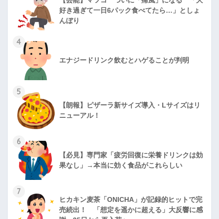
好き過ぎて一日6パック食べてたら…」としょ
んぼり
4
エナジードリンク飲むとハゲることが判明
5
【朗報】ピザーラ新サイズ導入・Lサイズはリ
ニューアル！
6
【必見】専門家「疲労回復に栄養ドリンクは効
果なし」→本当に効く食品がこれらしい
7
ヒカキン麦茶「ONICHA」が記録的ヒットで完
売続出！ 「想定を遥かに超える」大反響に感