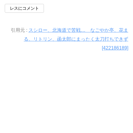
レスにコメント
引用元 :
スシロー、北海道で苦戦… なごやか亭、花ま
る、リトリン、函太郎にまったく太刀打ちできず
[422186189]