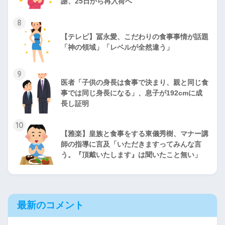
謝、25日から再入荷へ
8
【テレビ】冨永愛、こだわりの食事事情が話題
「神の領域」「レベルが全然違う」
9
医者「子供の身長は食事で決まり、親と同じ食
事では同じ身長になる」、息子が192cmに成
長し証明
10
【雅楽】皇族と食事をする東儀秀樹、マナー講
師の指導に言及「いただきますってみんな言
う。『頂戴いたします』は聞いたこと無い」
最新のコメント