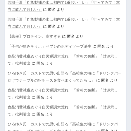
若槻千夏「丸亀製麺の水は都内で1番おいしい」「行ってみて！本
当に飲んで欲しい」
に
匿名
より
若槻千夏「丸亀製麺の水は都内で1番おいしい」「行ってみて！本
当に飲んで欲しい」
に
匿名
より
【悲報】プロテイン、高すぎる
に
匿名
より
「子供が飲みそう…」ペプシのボディソープ誕生
に
匿名
より
食品消費減税めぐり自民税調大荒れ 「首相の独断」「財源示し
て」批判噴出
に
匿名
より
ひろゆき氏 ガストでの思い出語る「高校生の頃に「ドリンクバー
だけでテーブルの粉チーズを食べまくってたら…」
に
匿名
より
食品消費減税めぐり自民税調大荒れ 「首相の独断」「財源示し
て」批判噴出
に
匿名
より
食品消費減税めぐり自民税調大荒れ 「首相の独断」「財源示し
て」批判噴出
に
匿名
より
ひろゆき氏 ガストでの思い出語る「高校生の頃に「ドリンクバー