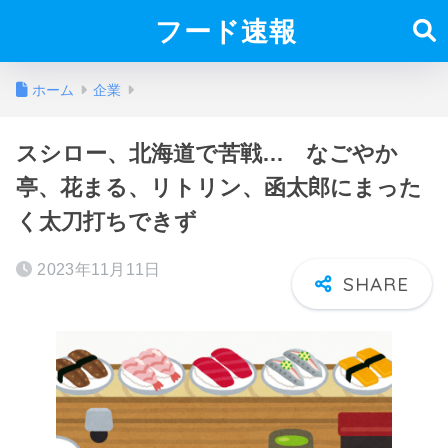
フード速報
ホーム
企業
スシロー、北海道で苦戦… なごやか
亭、花まる、リトリン、函太郎にまった
く太刀打ちできず
2023年11月11日