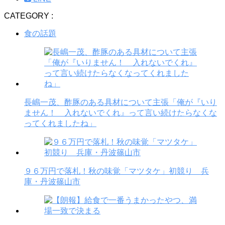
CATEGORY :
食の話題
長嶋一茂、酢豚のある具材について主張「俺が『いり
ません！ 入れないでくれ』って言い続けたらなくな
ってくれましたね」
９６万円で落札！秋の味覚「マツタケ」初競り 兵
庫・丹波篠山市