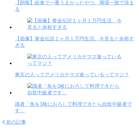
【朗報】給食で一番うまかったやつ、満場一致で決ま
る
【画像】黄金伝説１ヶ月１万円生活、今見ると余裕す
ぎる
東京の人ってアメリカナマズ食っているってマジ？
識者「魚を3枚におろして料理できたら自炊中級者で
す」
前の記事