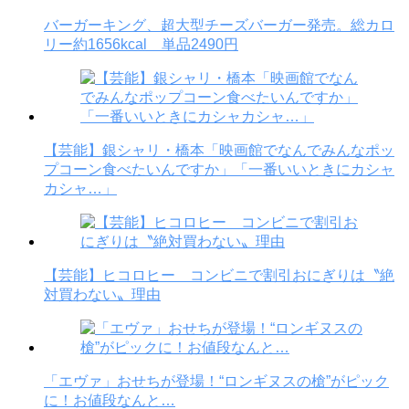
バーガーキング、超大型チーズバーガー発売。総カロ
リー約1656kcal 単品2490円
【芸能】銀シャリ・橋本「映画館でなんでみんなポッ
プコーン食べたいんですか」「一番いいときにカシャ
カシャ…」
【芸能】ヒコロヒー コンビニで割引おにぎりは〝絶
対買わない〟理由
「エヴァ」おせちが登場！“ロンギヌスの槍”がピック
に！お値段なんと…