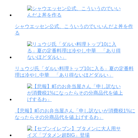
シャウエッセン公式、こういうのでいいんだよ丼を作
る
リュウジ氏「ダルい料理トップ10に入る」夏の定番料
理は冷やし中華 「あり得ないほどダルい」
【悲報】町のお弁当屋さん「申し訳ないが消費税1%に
なったらその分商品代を値上げするわ」