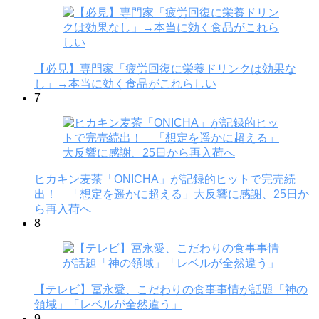
【必見】専門家「疲労回復に栄養ドリンクは効果な
し」→本当に効く食品がこれらしい
7
ヒカキン麦茶「ONICHA」が記録的ヒットで完売続
出！ 「想定を遥かに超える」大反響に感謝、25日か
ら再入荷へ
8
【テレビ】冨永愛、こだわりの食事事情が話題「神の
領域」「レベルが全然違う」
9