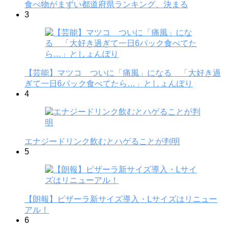
食べ物がまずい都道府県ランキング、決まる
3
【芸能】マツコ ついに「痛風」になる 「大好き過
ぎて一日6パック食べてたら…」としょんぼり
4
エナジードリンク飲むとハゲることが判明
5
【朗報】ピザーラ新サイズ導入・Lサイズはリニュー
アル！
6