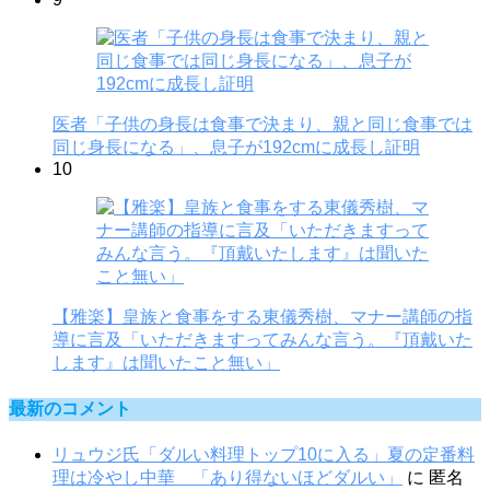
医者「子供の身長は食事で決まり、親と同じ食事では
同じ身長になる」、息子が192cmに成長し証明
10
【雅楽】皇族と食事をする東儀秀樹、マナー講師の指
導に言及「いただきますってみんな言う。『頂戴いた
します』は聞いたこと無い」
最新のコメント
リュウジ氏「ダルい料理トップ10に入る」夏の定番料
理は冷やし中華 「あり得ないほどダルい」
に
匿名