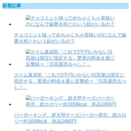
新着記事
チョコミント味ってめちゃくちゃ美味いのになんで歯
磨き粉とかいう奴がいるの？
スリム真栄田「これで2千円いかない日高屋は国宝に
指定する」驚異の料金＆量に反響続々「日高屋恐るべ
し！」
バーガーキング、超大型チーズバーガー発売。総カロ
リー約1656kcal 単品2490円