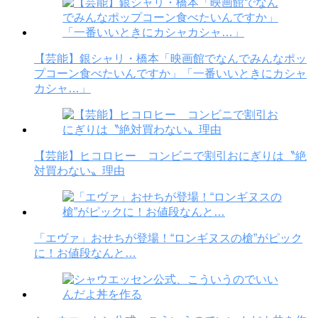
【芸能】銀シャリ・橋本「映画館でなんでみんなポッ
プコーン食べたいんですか」「一番いいときにカシャ
カシャ…」
【芸能】ヒコロヒー コンビニで割引おにぎりは〝絶
対買わない〟理由
「エヴァ」おせちが登場！“ロンギヌスの槍”がピック
に！お値段なんと…