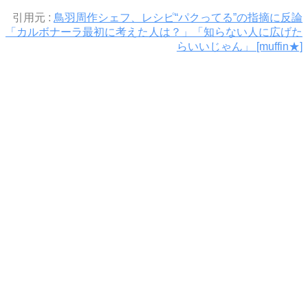
引用元 :
鳥羽周作シェフ、レシピ“パクってる”の指摘に反論
「カルボナーラ最初に考えた人は？」「知らない人に広げた
らいいじゃん」 [muffin★]