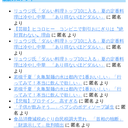
リュウジ氏「ダルい料理トップ10に入る」夏の定番料
理は冷やし中華 「あり得ないほどダルい」
に
匿名
より
【芸能】ヒコロヒー コンビニで割引おにぎりは〝絶
対買わない〟理由
に
匿名
より
リュウジ氏「ダルい料理トップ10に入る」夏の定番料
理は冷やし中華 「あり得ないほどダルい」
に
匿名
より
リュウジ氏「ダルい料理トップ10に入る」夏の定番料
理は冷やし中華 「あり得ないほどダルい」
に
匿名
より
若槻千夏「丸亀製麺の水は都内で1番おいしい」「行
ってみて！本当に飲んで欲しい」
に
匿名
より
若槻千夏「丸亀製麺の水は都内で1番おいしい」「行
ってみて！本当に飲んで欲しい」
に
匿名
より
【悲報】プロテイン、高すぎる
に
匿名
より
「子供が飲みそう…」ペプシのボディソープ誕生
に
匿
名
より
食品消費減税めぐり自民税調大荒れ 「首相の独断」
「財源示して」批判噴出
に
匿名
より