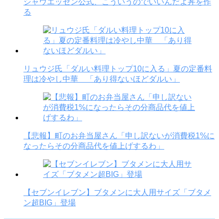
シャウエッセン公式、こういうのでいいんだよ丼を作
る
リュウジ氏「ダルい料理トップ10に入る」夏の定番料
理は冷やし中華 「あり得ないほどダルい」
【悲報】町のお弁当屋さん「申し訳ないが消費税1%に
なったらその分商品代を値上げするわ」
【セブンイレブン】ブタメンに大人用サイズ「ブタメ
ン超BIG」登場