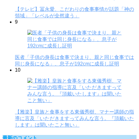
【テレビ】冨永愛、こだわりの食事事情が話題「神の
領域」「レベルが全然違う」
9
医者「子供の身長は食事で決まり、親と同じ食事では
同じ身長になる」、息子が192cmに成長し証明
10
【雅楽】皇族と食事をする東儀秀樹、マナー講師の指
導に言及「いただきますってみんな言う。『頂戴いた
します』は聞いたこと無い」
最新のコメント