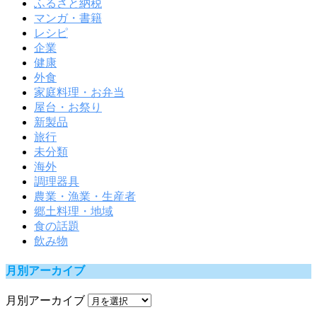
ふるさと納税
マンガ・書籍
レシピ
企業
健康
外食
家庭料理・お弁当
屋台・お祭り
新製品
旅行
未分類
海外
調理器具
農業・漁業・生産者
郷土料理・地域
食の話題
飲み物
月別アーカイブ
月別アーカイブ