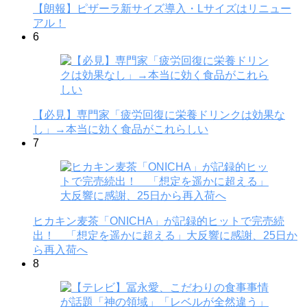
【朗報】ピザーラ新サイズ導入・Lサイズはリニュー
アル！
6
【必見】専門家「疲労回復に栄養ドリンクは効果な
し」→本当に効く食品がこれらしい
7
ヒカキン麦茶「ONICHA」が記録的ヒットで完売続
出！ 「想定を遥かに超える」大反響に感謝、25日か
ら再入荷へ
8