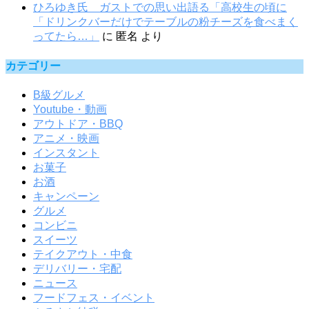
ひろゆき氏 ガストでの思い出語る「高校生の頃に
「ドリンクバーだけでテーブルの粉チーズを食べまく
ってたら…」
に
匿名
より
カテゴリー
B級グルメ
Youtube・動画
アウトドア・BBQ
アニメ・映画
インスタント
お菓子
お酒
キャンペーン
グルメ
コンビニ
スイーツ
テイクアウト・中食
デリバリー・宅配
ニュース
フードフェス・イベント