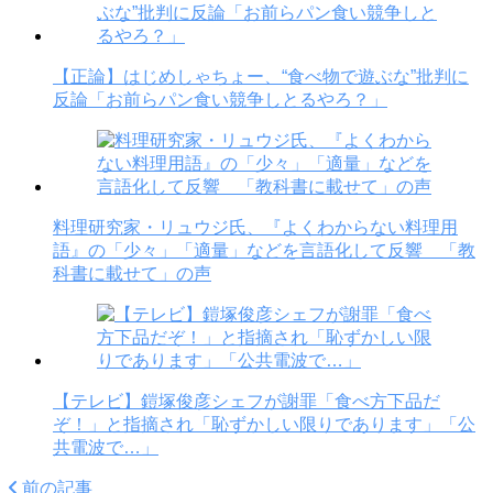
【正論】はじめしゃちょー、“食べ物で遊ぶな”批判に
反論「お前らパン食い競争しとるやろ？」
料理研究家・リュウジ氏、『よくわからない料理用
語』の「少々」「適量」などを言語化して反響 「教
科書に載せて」の声
【テレビ】鎧塚俊彦シェフが謝罪「食べ方下品だ
ぞ！」と指摘され「恥ずかしい限りであります」「公
共電波で…」
前の記事