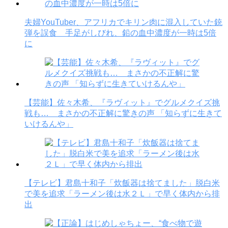
夫婦YouTuber、アフリカでキリン肉に混入していた銃
弾を誤食 手足がしびれ、鉛の血中濃度が一時は5倍
に
【芸能】佐々木希、『ラヴィット』でグルメクイズ挑
戦も… まさかの不正解に驚きの声 「知らずに生きて
いけるんや」
【テレビ】君島十和子「炊飯器は捨てました」脱白米
で美を追求「ラーメン後は水２Ｌ」で早く体内から排
出