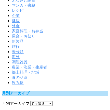
ふるさと納税
マンガ・書籍
レシピ
企業
健康
外食
家庭料理・お弁当
屋台・お祭り
新製品
旅行
未分類
海外
調理器具
農業・漁業・生産者
郷土料理・地域
食の話題
飲み物
月別アーカイブ
月別アーカイブ