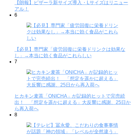
【朗報】ピザーラ新サイズ導入・Lサイズはリニュー
アル！
6
【必見】専門家「疲労回復に栄養ドリンクは効果な
し」→本当に効く食品がこれらしい
7
ヒカキン麦茶「ONICHA」が記録的ヒットで完売続
出！ 「想定を遥かに超える」大反響に感謝、25日か
ら再入荷へ
8