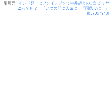
引用元 :
インド発 セブンイレブンで牛丼超えの1位 ビリヤ
ニって何？ 「いつの間に人気に」「国民食に！」
[837857943]