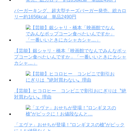
バーガーキング、超大型チーズバーガー発売。総カロ
リー約1656kcal 単品2490円
【芸能】銀シャリ・橋本「映画館でなんでみんなポッ
プコーン食べたいんですか」「一番いいときにカシャ
カシャ…」
【芸能】ヒコロヒー コンビニで割引おにぎりは〝絶
対買わない〟理由
「エヴァ」おせちが登場！“ロンギヌスの槍”がピック
に！お値段なんと…