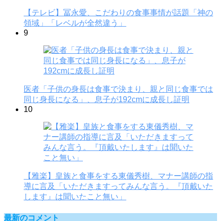
【テレビ】冨永愛、こだわりの食事事情が話題「神の
領域」「レベルが全然違う」
9
医者「子供の身長は食事で決まり、親と同じ食事では
同じ身長になる」、息子が192cmに成長し証明
10
【雅楽】皇族と食事をする東儀秀樹、マナー講師の指
導に言及「いただきますってみんな言う。『頂戴いた
します』は聞いたこと無い」
最新のコメント