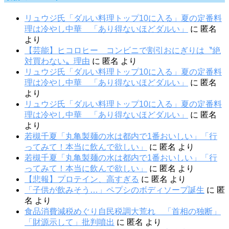
リュウジ氏「ダルい料理トップ10に入る」夏の定番料
理は冷やし中華 「あり得ないほどダルい」
に
匿名
より
【芸能】ヒコロヒー コンビニで割引おにぎりは〝絶
対買わない〟理由
に
匿名
より
リュウジ氏「ダルい料理トップ10に入る」夏の定番料
理は冷やし中華 「あり得ないほどダルい」
に
匿名
より
リュウジ氏「ダルい料理トップ10に入る」夏の定番料
理は冷やし中華 「あり得ないほどダルい」
に
匿名
より
若槻千夏「丸亀製麺の水は都内で1番おいしい」「行
ってみて！本当に飲んで欲しい」
に
匿名
より
若槻千夏「丸亀製麺の水は都内で1番おいしい」「行
ってみて！本当に飲んで欲しい」
に
匿名
より
【悲報】プロテイン、高すぎる
に
匿名
より
「子供が飲みそう…」ペプシのボディソープ誕生
に
匿
名
より
食品消費減税めぐり自民税調大荒れ 「首相の独断」
「財源示して」批判噴出
に
匿名
より