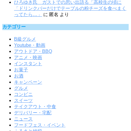
ひろゆき氏 ガストでの思い出語る「高校生の頃に
「ドリンクバーだけでテーブルの粉チーズを食べまく
ってたら…」
に
匿名
より
カテゴリー
B級グルメ
Youtube・動画
アウトドア・BBQ
アニメ・映画
インスタント
お菓子
お酒
キャンペーン
グルメ
コンビニ
スイーツ
テイクアウト・中食
デリバリー・宅配
ニュース
フードフェス・イベント