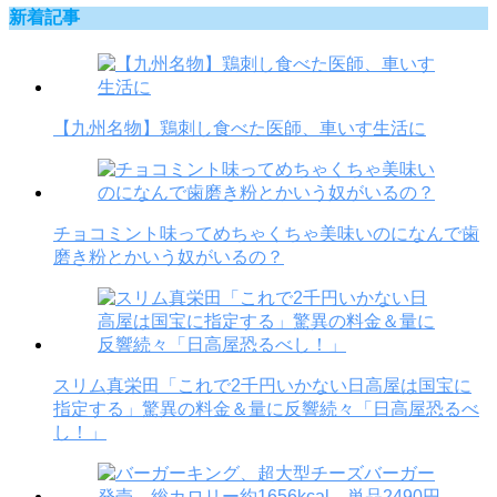
新着記事
【九州名物】鶏刺し食べた医師、車いす生活に
チョコミント味ってめちゃくちゃ美味いのになんで歯
磨き粉とかいう奴がいるの？
スリム真栄田「これで2千円いかない日高屋は国宝に
指定する」驚異の料金＆量に反響続々「日高屋恐るべ
し！」