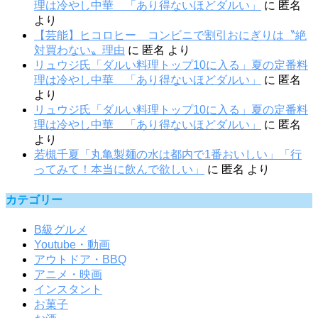
理は冷やし中華 「あり得ないほどダルい」
に
匿名
より
【芸能】ヒコロヒー コンビニで割引おにぎりは〝絶
対買わない〟理由
に
匿名
より
リュウジ氏「ダルい料理トップ10に入る」夏の定番料
理は冷やし中華 「あり得ないほどダルい」
に
匿名
より
リュウジ氏「ダルい料理トップ10に入る」夏の定番料
理は冷やし中華 「あり得ないほどダルい」
に
匿名
より
若槻千夏「丸亀製麺の水は都内で1番おいしい」「行
ってみて！本当に飲んで欲しい」
に
匿名
より
カテゴリー
B級グルメ
Youtube・動画
アウトドア・BBQ
アニメ・映画
インスタント
お菓子