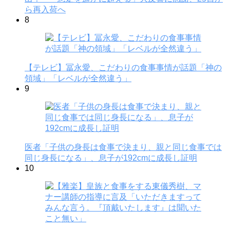
ら再入荷へ
8
【テレビ】冨永愛、こだわりの食事事情が話題「神の
領域」「レベルが全然違う」
9
医者「子供の身長は食事で決まり、親と同じ食事では
同じ身長になる」、息子が192cmに成長し証明
10