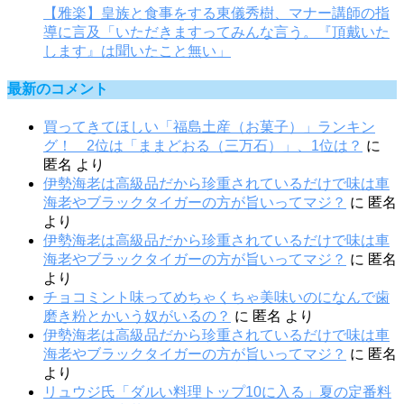
【雅楽】皇族と食事をする東儀秀樹、マナー講師の指
導に言及「いただきますってみんな言う。『頂戴いた
します』は聞いたこと無い」
最新のコメント
買ってきてほしい「福島土産（お菓子）」ランキン
グ！ 2位は「ままどおる（三万石）」、1位は？
に
匿名
より
伊勢海老は高級品だから珍重されているだけで味は車
海老やブラックタイガーの方が旨いってマジ？
に
匿名
より
伊勢海老は高級品だから珍重されているだけで味は車
海老やブラックタイガーの方が旨いってマジ？
に
匿名
より
チョコミント味ってめちゃくちゃ美味いのになんで歯
磨き粉とかいう奴がいるの？
に
匿名
より
伊勢海老は高級品だから珍重されているだけで味は車
海老やブラックタイガーの方が旨いってマジ？
に
匿名
より
リュウジ氏「ダルい料理トップ10に入る」夏の定番料