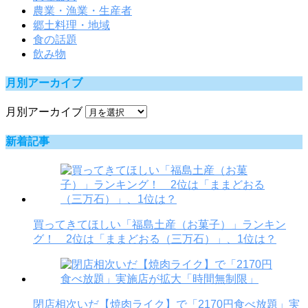
農業・漁業・生産者
郷土料理・地域
食の話題
飲み物
月別アーカイブ
月別アーカイブ
新着記事
買ってきてほしい「福島土産（お菓子）」ランキン
グ！ 2位は「ままどおる（三万石）」、1位は？
閉店相次いだ【焼肉ライク】で「2170円食べ放題」実