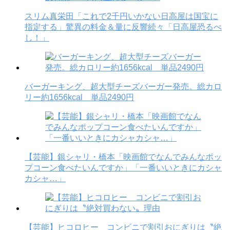
スリム真栄田「これで2千円いかない日高屋は国宝に
指定する」驚異の料金＆量に反響続々「日高屋恐るべ
し！」
バーガーキング、超大型チーズバーガー発売。総カロ
リー約1656kcal 単品2490円
【芸能】銀シャリ・橋本「映画館でなんでみんなポッ
プコーン食べたいんですか」「一番いいときにカシャ
カシャ…」
【芸能】ヒコロヒー コンビニで割引おにぎりは〝絶