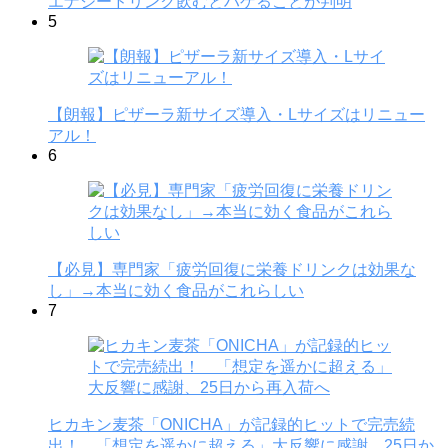
エナジードリンク飲むとハゲることが判明
5
【朗報】ピザーラ新サイズ導入・Lサイズはリニュー
アル！
6
【必見】専門家「疲労回復に栄養ドリンクは効果な
し」→本当に効く食品がこれらしい
7
ヒカキン麦茶「ONICHA」が記録的ヒットで完売続
出！ 「想定を遥かに超える」大反響に感謝、25日か