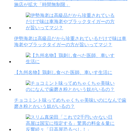
施店が拡大「時間無制限」
伊勢海老は高級品だから珍重されているだけで味は車
海老やブラックタイガーの方が旨いってマジ？
【九州名物】鶏刺し食べた医師、車いす生活に
チョコミント味ってめちゃくちゃ美味いのになんで歯
磨き粉とかいう奴がいるの？