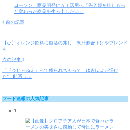
ローソン、商品開発にＡＩ活用へ「先入観を排しもっ
と変わった商品を生み出したい」
前の記事
【🍊】オレンジ飲料に復活の兆し 果汁割合下げやブレンド
も
次の記事
「『今じゃねえ』って怒られちゃって」ゆきぽよが浴び
た“二郎系ラ…
フード速報の人気記事
1