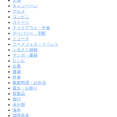
お酒
キャンペーン
グルメ
コンビニ
スイーツ
テイクアウト・中食
デリバリー・宅配
ニュース
フードフェス・イベント
ふるさと納税
マンガ・書籍
レシピ
企業
健康
外食
家庭料理・お弁当
屋台・お祭り
新製品
旅行
未分類
海外
調理器具