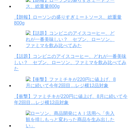
【朗報】ローソンの盛りすぎミートソース、総重量
800g
【話題】コンビニのアイスコーヒー、どれが一番美味
しい？ セブン、ローソン、ファミマを飲み比べてみ
た
【衝撃】ファミチキが220円に値上げ、8月に続いて今
年2回目…レジ横12品対象