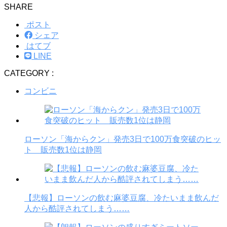
SHARE
ポスト
シェア
はてブ
LINE
CATEGORY :
コンビニ
ローソン「海からクン」発売3日で100万食突破のヒッ
ト 販売数1位は静岡
【悲報】ローソンの飲む麻婆豆腐、冷たいまま飲んだ
人から酷評されてしまう……