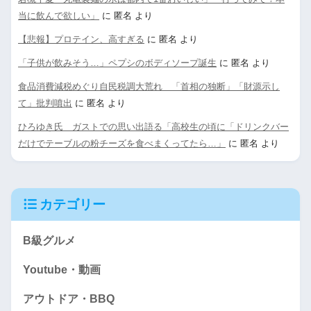
当に飲んで欲しい」
に
匿名
より
【悲報】プロテイン、高すぎる
に
匿名
より
「子供が飲みそう…」ペプシのボディソープ誕生
に
匿名
より
食品消費減税めぐり自民税調大荒れ 「首相の独断」「財源示し
て」批判噴出
に
匿名
より
ひろゆき氏 ガストでの思い出語る「高校生の頃に「ドリンクバー
だけでテーブルの粉チーズを食べまくってたら…」
に
匿名
より
カテゴリー
B級グルメ
Youtube・動画
アウトドア・BBQ