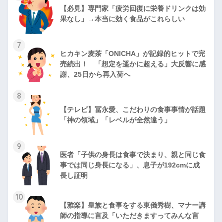
【必見】専門家「疲労回復に栄養ドリンクは効
果なし」→本当に効く食品がこれらしい
7
ヒカキン麦茶「ONICHA」が記録的ヒットで完
売続出！ 「想定を遥かに超える」大反響に感
謝、25日から再入荷へ
8
【テレビ】冨永愛、こだわりの食事事情が話題
「神の領域」「レベルが全然違う」
9
医者「子供の身長は食事で決まり、親と同じ食
事では同じ身長になる」、息子が192cmに成
長し証明
10
【雅楽】皇族と食事をする東儀秀樹、マナー講
師の指導に言及「いただきますってみんな言