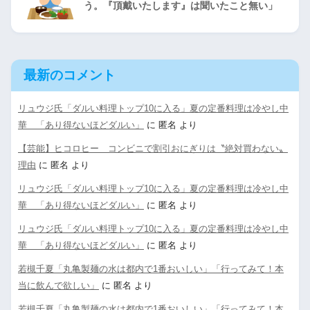
う。『頂戴いたします』は聞いたこと無い」
最新のコメント
リュウジ氏「ダルい料理トップ10に入る」夏の定番料理は冷やし中
華 「あり得ないほどダルい」
に
匿名
より
【芸能】ヒコロヒー コンビニで割引おにぎりは〝絶対買わない〟
理由
に
匿名
より
リュウジ氏「ダルい料理トップ10に入る」夏の定番料理は冷やし中
華 「あり得ないほどダルい」
に
匿名
より
リュウジ氏「ダルい料理トップ10に入る」夏の定番料理は冷やし中
華 「あり得ないほどダルい」
に
匿名
より
若槻千夏「丸亀製麺の水は都内で1番おいしい」「行ってみて！本
当に飲んで欲しい」
に
匿名
より
若槻千夏「丸亀製麺の水は都内で1番おいしい」「行ってみて！本