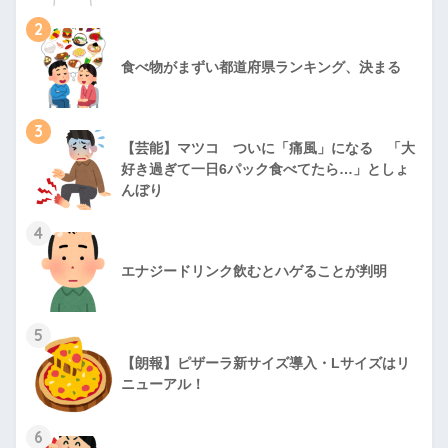
2
食べ物がまずい都道府県ランキング、決まる
3
【芸能】マツコ ついに「痛風」になる 「大
好き過ぎて一日6パック食べてたら…」としょ
んぼり
4
エナジードリンク飲むとハゲることが判明
5
【朗報】ピザーラ新サイズ導入・Lサイズはリ
ニューアル！
6