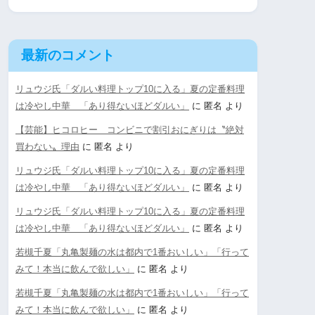
最新のコメント
リュウジ氏「ダルい料理トップ10に入る」夏の定番料理
は冷やし中華 「あり得ないほどダルい」
に
匿名
より
【芸能】ヒコロヒー コンビニで割引おにぎりは〝絶対
買わない〟理由
に
匿名
より
リュウジ氏「ダルい料理トップ10に入る」夏の定番料理
は冷やし中華 「あり得ないほどダルい」
に
匿名
より
リュウジ氏「ダルい料理トップ10に入る」夏の定番料理
は冷やし中華 「あり得ないほどダルい」
に
匿名
より
若槻千夏「丸亀製麺の水は都内で1番おいしい」「行って
みて！本当に飲んで欲しい」
に
匿名
より
若槻千夏「丸亀製麺の水は都内で1番おいしい」「行って
みて！本当に飲んで欲しい」
に
匿名
より