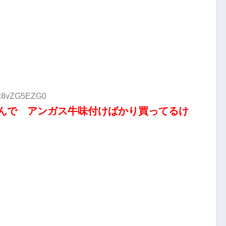
ID:8vZG5EZG0
んで アンガス牛味付けばかり買ってるけ