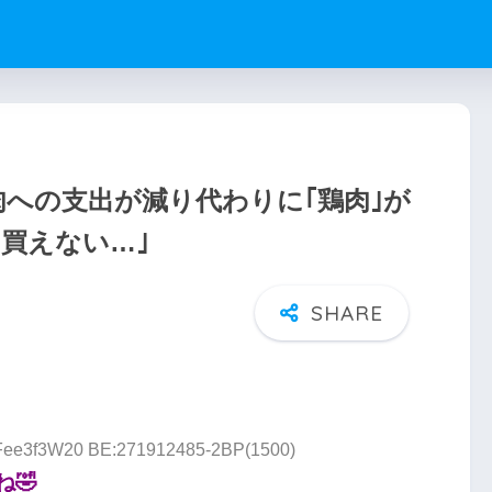
牛肉への支出が減り代わりに｢鶏肉｣が
買えない…｣
D:Fee3f3W20 BE:271912485-2BP(1500)
🤣