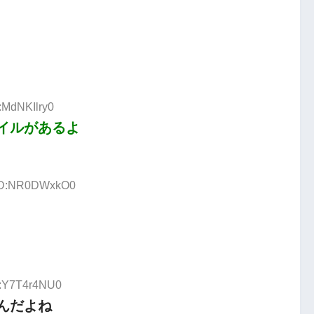
:MdNKIlry0
イルがあるよ
3 ID:NR0DWxkO0
D:Y7T4r4NU0
んだよね