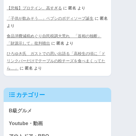
【悲報】プロテイン、高すぎる
に
匿名
より
「子供が飲みそう…」ペプシのボディソープ誕生
に
匿名
より
食品消費減税めぐり自民税調大荒れ 「首相の独断」
「財源示して」批判噴出
に
匿名
より
ひろゆき氏 ガストでの思い出語る「高校生の頃に「ド
リンクバーだけでテーブルの粉チーズを食べまくってた
ら…」
に
匿名
より
カテゴリー
B級グルメ
Youtube・動画