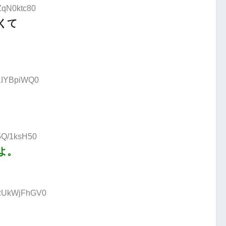
:ZqN0ktc80
くて
:LIYBpiWQ0
:5Q/1ksH50
よ。
ID:UkWjFhGV0