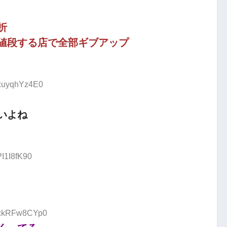
折
値段する店で全部ギブアップ
D:uyqhYz4E0
いよね
PI1I8fK90
ID:kRFw8CYp0