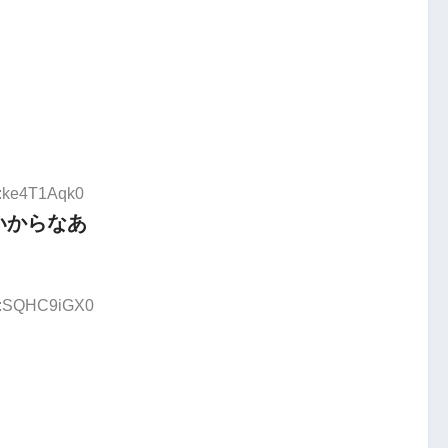
D:ke4T1Aqk0
いからなあ
ID:SQHC9iGX0