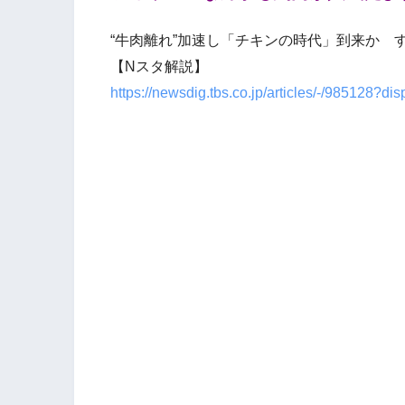
“牛肉離れ”加速し「チキンの時代」到来か 
【Nスタ解説】
https://newsdig.tbs.co.jp/articles/-/985128?di