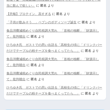
当に飲んで欲しい」
に
匿名
より
【悲報】プロテイン、高すぎる
に
匿名
より
「子供が飲みそう…」ペプシのボディソープ誕生
に
匿名
より
食品消費減税めぐり自民税調大荒れ 「首相の独断」「財源示し
て」批判噴出
に
匿名
より
ひろゆき氏 ガストでの思い出語る「高校生の頃に「ドリンクバー
だけでテーブルの粉チーズを食べまくってたら…」
に
匿名
より
食品消費減税めぐり自民税調大荒れ 「首相の独断」「財源示し
て」批判噴出
に
匿名
より
食品消費減税めぐり自民税調大荒れ 「首相の独断」「財源示し
て」批判噴出
に
匿名
より
ひろゆき氏 ガストでの思い出語る「高校生の頃に「ドリンクバー
だけでテーブルの粉チーズを食べまくってたら…」
に
匿名
より