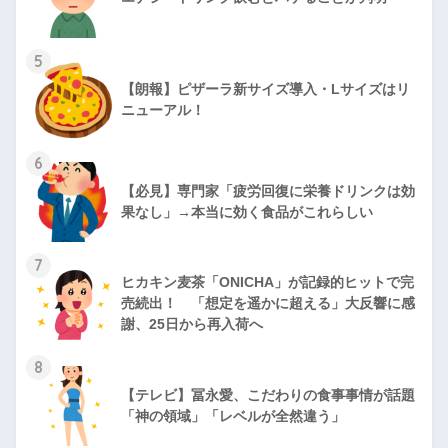
5
【朗報】ピザーラ新サイズ導入・Lサイズはリ
ニューアル！
6
【必見】専門家「疲労回復に栄養ドリンクは効
果なし」→本当に効く食品がこれらしい
7
ヒカキン麦茶「ONICHA」が記録的ヒットで完
売続出！ 「想定を遥かに超える」大反響に感
謝、25日から再入荷へ
8
【テレビ】冨永愛、こだわりの食事事情が話題
「神の領域」「レベルが全然違う」