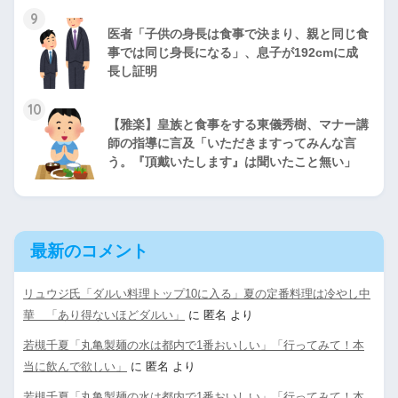
9
医者「子供の身長は食事で決まり、親と同じ食
事では同じ身長になる」、息子が192cmに成
長し証明
10
【雅楽】皇族と食事をする東儀秀樹、マナー講
師の指導に言及「いただきますってみんな言
う。『頂戴いたします』は聞いたこと無い」
最新のコメント
リュウジ氏「ダルい料理トップ10に入る」夏の定番料理は冷やし中
華 「あり得ないほどダルい」
に
匿名
より
若槻千夏「丸亀製麺の水は都内で1番おいしい」「行ってみて！本
当に飲んで欲しい」
に
匿名
より
若槻千夏「丸亀製麺の水は都内で1番おいしい」「行ってみて！本