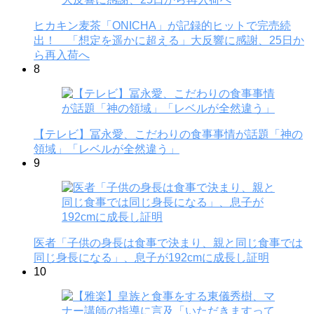
ヒカキン麦茶「ONICHA」が記録的ヒットで完売続
出！ 「想定を遥かに超える」大反響に感謝、25日か
ら再入荷へ
8
【テレビ】冨永愛、こだわりの食事事情が話題「神の
領域」「レベルが全然違う」
9
医者「子供の身長は食事で決まり、親と同じ食事では
同じ身長になる」、息子が192cmに成長し証明
10