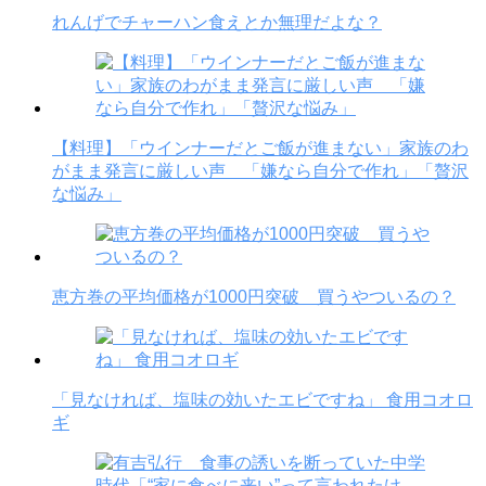
れんげでチャーハン食えとか無理だよな？
【料理】「ウインナーだとご飯が進まない」家族のわ
がまま発言に厳しい声 「嫌なら自分で作れ」「贅沢
な悩み」
恵方巻の平均価格が1000円突破 買うやついるの？
「見なければ、塩味の効いたエビですね」 食用コオロ
ギ