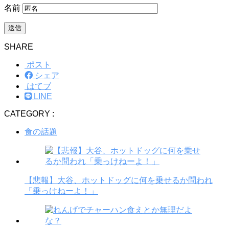
名前
SHARE
ポスト
シェア
はてブ
LINE
CATEGORY :
食の話題
【悲報】大谷、ホットドッグに何を乗せるか問われ
「乗っけねーよ！」