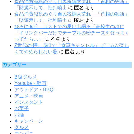
食品消費減税めぐり自民税調大荒れ 「首相の独断」
「財源示して」批判噴出
に
匿名
より
食品消費減税めぐり自民税調大荒れ 「首相の独断」
「財源示して」批判噴出
に
匿名
より
ひろゆき氏 ガストでの思い出語る「高校生の頃に
「ドリンクバーだけでテーブルの粉チーズを食べまく
ってたら…」
に
匿名
より
Z世代の4割、週1で「食事キャンセル」 ゲームが楽し
くてやめられない😁
に
匿名
より
カテゴリー
B級グルメ
Youtube・動画
アウトドア・BBQ
アニメ・映画
インスタント
お菓子
お酒
キャンペーン
グルメ
コンビニ