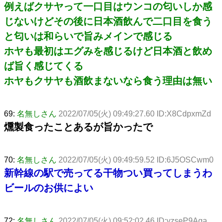
例えばクサヤって一口目はウンコの匂いしか感
じないけどその後に日本酒飲んで二口目を食う
と匂いは和らいで旨みメインで感じる
ホヤも最初はエグみを感じるけど日本酒と飲め
ば旨く感じてくる
ホヤもクサヤも酒飲まないなら食う理由は無い
69:
名無しさん
2022/07/05(火) 09:49:27.60 ID:X8CdpxmZd
燻製食ったことあるが旨かったで
70:
名無しさん
2022/07/05(火) 09:49:59.52 ID:6J5OSCwm0
新幹線の駅で売ってる干物つい買ってしまうわ
ビールのお供によい
72:
名無しさん
2022/07/05(火) 09:52:02.46 ID:yzseP9Aga