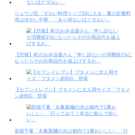
リュウジ氏「ダルい料理トップ10に入る」夏の定番料
理は冷やし中華 「あり得ないほどダルい」
【悲報】町のお弁当屋さん「申し訳ないが消費税1%に
なったらその分商品代を値上げするわ」
【セブンイレブン】ブタメンに大人用サイズ「ブタメ
ン超BIG」登場
若槻千夏「丸亀製麺の水は都内で1番おいしい」「行