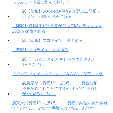
ってみて！本当に飲んで欲しい」
【朗報】SUSURU視聴者が選ぶ二郎系ランキング
2026が発表される
【悲報】プロテイン、高すぎる
「ドカ食いダイスキ！ もちづきさん」TVアニメ化
農家が消費税1% に悲鳴。「消費税の納税を免除され
てたので8%→1%だと手取りが7%減るんです」