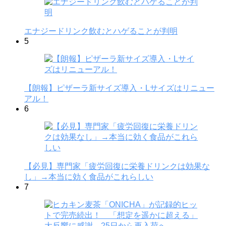
エナジードリンク飲むとハゲることが判明
5
【朗報】ピザーラ新サイズ導入・Lサイズはリニュー
アル！
6
【必見】専門家「疲労回復に栄養ドリンクは効果な
し」→本当に効く食品がこれらしい
7