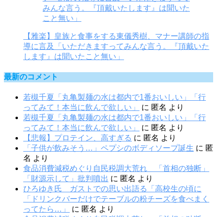
【雅楽】皇族と食事をする東儀秀樹、マナー講師の指
導に言及「いただきますってみんな言う。『頂戴いた
します』は聞いたこと無い」
最新のコメント
若槻千夏「丸亀製麺の水は都内で1番おいしい」「行
ってみて！本当に飲んで欲しい」
に
匿名
より
若槻千夏「丸亀製麺の水は都内で1番おいしい」「行
ってみて！本当に飲んで欲しい」
に
匿名
より
【悲報】プロテイン、高すぎる
に
匿名
より
「子供が飲みそう…」ペプシのボディソープ誕生
に
匿
名
より
食品消費減税めぐり自民税調大荒れ 「首相の独断」
「財源示して」批判噴出
に
匿名
より
ひろゆき氏 ガストでの思い出語る「高校生の頃に
「ドリンクバーだけでテーブルの粉チーズを食べまく
ってたら…」
に
匿名
より