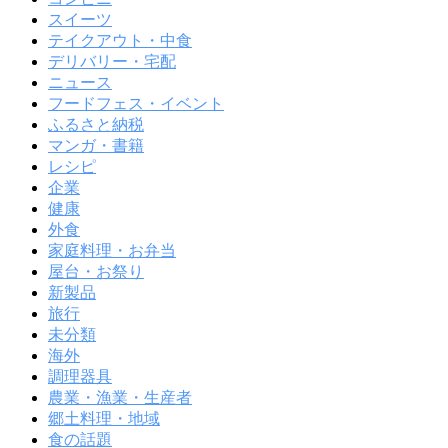
スイーツ
テイクアウト・中食
デリバリー・宅配
ニュース
フードフェス・イベント
ふるさと納税
マンガ・書籍
レシピ
企業
健康
外食
家庭料理・お弁当
屋台・お祭り
新製品
旅行
未分類
海外
調理器具
農業・漁業・生産者
郷土料理・地域
食の話題