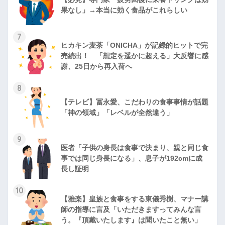
果なし」→本当に効く食品がこれらしい
7
ヒカキン麦茶「ONICHA」が記録的ヒットで完
売続出！ 「想定を遥かに超える」大反響に感
謝、25日から再入荷へ
8
【テレビ】冨永愛、こだわりの食事事情が話題
「神の領域」「レベルが全然違う」
9
医者「子供の身長は食事で決まり、親と同じ食
事では同じ身長になる」、息子が192cmに成
長し証明
10
【雅楽】皇族と食事をする東儀秀樹、マナー講
師の指導に言及「いただきますってみんな言
う。『頂戴いたします』は聞いたこと無い」