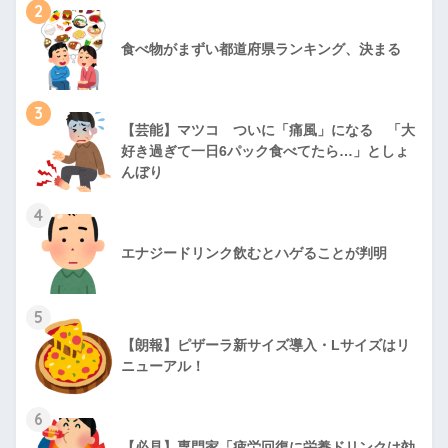
2
食べ物がまずい都道府県ランキング、決まる
3
【芸能】マツコ ついに「痛風」になる 「大
好き過ぎて一日6パック食べてたら…」としょ
んぼり
4
エナジードリンク飲むとハゲることが判明
5
【朗報】ピザーラ新サイズ導入・Lサイズはリ
ニューアル！
6
【必見】専門家「疲労回復に栄養ドリンクは効