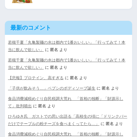
最新のコメント
若槻千夏「丸亀製麺の水は都内で1番おいしい」「行ってみて！本
当に飲んで欲しい」
に
匿名
より
若槻千夏「丸亀製麺の水は都内で1番おいしい」「行ってみて！本
当に飲んで欲しい」
に
匿名
より
【悲報】プロテイン、高すぎる
に
匿名
より
「子供が飲みそう…」ペプシのボディソープ誕生
に
匿名
より
食品消費減税めぐり自民税調大荒れ 「首相の独断」「財源示し
て」批判噴出
に
匿名
より
ひろゆき氏 ガストでの思い出語る「高校生の頃に「ドリンクバー
だけでテーブルの粉チーズを食べまくってたら…」
に
匿名
より
食品消費減税めぐり自民税調大荒れ 「首相の独断」「財源示し