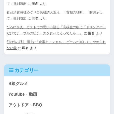
て」批判噴出
に
匿名
より
食品消費減税めぐり自民税調大荒れ 「首相の独断」「財源示し
て」批判噴出
に
匿名
より
ひろゆき氏 ガストでの思い出語る「高校生の頃に「ドリンクバー
だけでテーブルの粉チーズを食べまくってたら…」
に
匿名
より
Z世代の4割、週1で「食事キャンセル」 ゲームが楽しくてやめられ
ない😁
に
匿名
より
カテゴリー
B級グルメ
Youtube・動画
アウトドア・BBQ