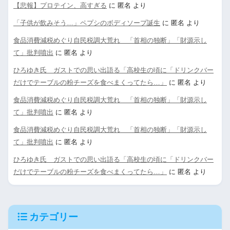
【悲報】プロテイン、高すぎる
に
匿名
より
「子供が飲みそう…」ペプシのボディソープ誕生
に
匿名
より
食品消費減税めぐり自民税調大荒れ 「首相の独断」「財源示し
て」批判噴出
に
匿名
より
ひろゆき氏 ガストでの思い出語る「高校生の頃に「ドリンクバー
だけでテーブルの粉チーズを食べまくってたら…」
に
匿名
より
食品消費減税めぐり自民税調大荒れ 「首相の独断」「財源示し
て」批判噴出
に
匿名
より
食品消費減税めぐり自民税調大荒れ 「首相の独断」「財源示し
て」批判噴出
に
匿名
より
ひろゆき氏 ガストでの思い出語る「高校生の頃に「ドリンクバー
だけでテーブルの粉チーズを食べまくってたら…」
に
匿名
より
カテゴリー