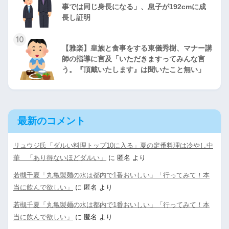
事では同じ身長になる」、息子が192cmに成
長し証明
10
【雅楽】皇族と食事をする東儀秀樹、マナー講
師の指導に言及「いただきますってみんな言
う。『頂戴いたします』は聞いたこと無い」
最新のコメント
リュウジ氏「ダルい料理トップ10に入る」夏の定番料理は冷やし中
華 「あり得ないほどダルい」
に
匿名
より
若槻千夏「丸亀製麺の水は都内で1番おいしい」「行ってみて！本
当に飲んで欲しい」
に
匿名
より
若槻千夏「丸亀製麺の水は都内で1番おいしい」「行ってみて！本
当に飲んで欲しい」
に
匿名
より