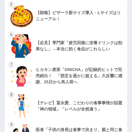
5
【朗報】ピザーラ新サイズ導入・Lサイズはリ
ニューアル！
6
【必見】専門家「疲労回復に栄養ドリンクは効
果なし」→本当に効く食品がこれらしい
7
ヒカキン麦茶「ONICHA」が記録的ヒットで完
売続出！ 「想定を遥かに超える」大反響に感
謝、25日から再入荷へ
8
【テレビ】冨永愛、こだわりの食事事情が話題
「神の領域」「レベルが全然違う」
9
医者「子供の身長は食事で決まり、親と同じ食