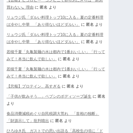
【芸能】ヒコロヒー コンビニで割引おにぎりは〝絶対
買わない〟理由
に
匿名
より
リュウジ氏「ダルい料理トップ10に入る」夏の定番料理
は冷やし中華 「あり得ないほどダルい」
に
匿名
より
リュウジ氏「ダルい料理トップ10に入る」夏の定番料理
は冷やし中華 「あり得ないほどダルい」
に
匿名
より
若槻千夏「丸亀製麺の水は都内で1番おいしい」「行って
みて！本当に飲んで欲しい」
に
匿名
より
若槻千夏「丸亀製麺の水は都内で1番おいしい」「行って
みて！本当に飲んで欲しい」
に
匿名
より
【悲報】プロテイン、高すぎる
に
匿名
より
「子供が飲みそう…」ペプシのボディソープ誕生
に
匿名
より
食品消費減税めぐり自民税調大荒れ 「首相の独断」
「財源示して」批判噴出
に
匿名
より
ひろゆき氏 ガストでの思い出語る「高校生の頃に「ド