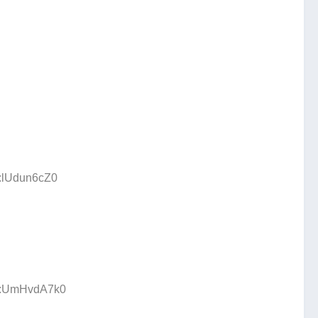
D:lUdun6cZ0
ID:UmHvdA7k0