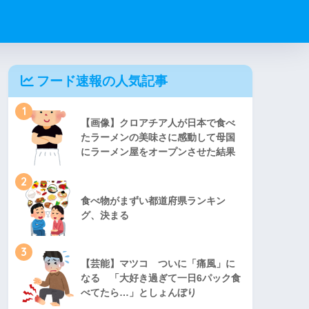
フード速報の人気記事
1
【画像】クロアチア人が日本で食べ
たラーメンの美味さに感動して母国
にラーメン屋をオープンさせた結果
2
食べ物がまずい都道府県ランキン
グ、決まる
3
【芸能】マツコ ついに「痛風」に
なる 「大好き過ぎて一日6パック食
べてたら…」としょんぼり