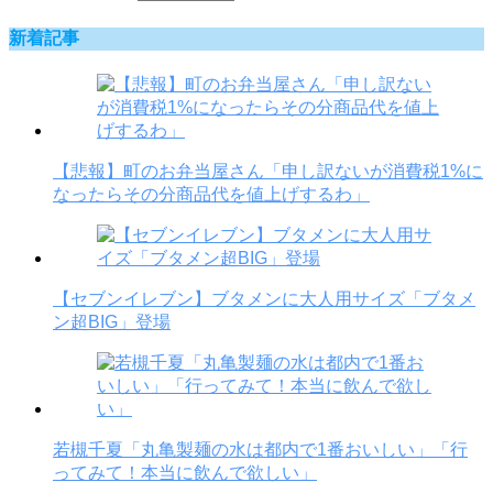
新着記事
【悲報】町のお弁当屋さん「申し訳ないが消費税1%に
なったらその分商品代を値上げするわ」
【セブンイレブン】ブタメンに大人用サイズ「ブタメ
ン超BIG」登場
若槻千夏「丸亀製麺の水は都内で1番おいしい」「行
ってみて！本当に飲んで欲しい」