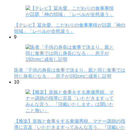
【テレビ】冨永愛、こだわりの食事事情が話題「神の
領域」「レベルが全然違う」
9
医者「子供の身長は食事で決まり、親と同じ食事では
同じ身長になる」、息子が192cmに成長し証明
10
【雅楽】皇族と食事をする東儀秀樹、マナー講師の指
導に言及「いただきますってみんな言う。『頂戴いた