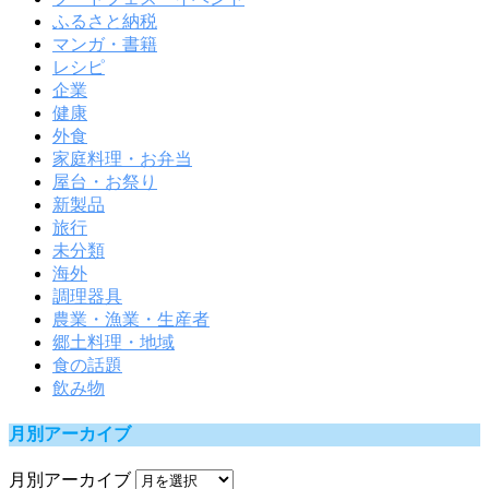
ふるさと納税
マンガ・書籍
レシピ
企業
健康
外食
家庭料理・お弁当
屋台・お祭り
新製品
旅行
未分類
海外
調理器具
農業・漁業・生産者
郷土料理・地域
食の話題
飲み物
月別アーカイブ
月別アーカイブ