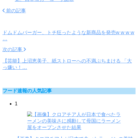
前の記事
ドムドムバーガー、トチ狂ったような新商品を発売w w w w
…
次の記事
【芸能】上沼恵美子、紙ストローへの不満ぶちまける 「大
っ嫌い！…
フード速報の人気記事
1