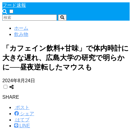
フード速報
ホーム
飲み物
「カフェイン飲料+甘味」で体内時計に
大きな遅れ、広島大学の研究で明らか
に──昼夜逆転したマウスも
2024年8月24日
SHARE
ポスト
シェア
はてブ
LINE