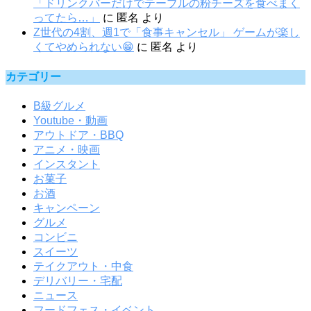
「ドリンクバーだけでテーブルの粉チーズを食べまく
ってたら…」
に
匿名
より
Z世代の4割、週1で「食事キャンセル」 ゲームが楽し
くてやめられない😁
に
匿名
より
カテゴリー
B級グルメ
Youtube・動画
アウトドア・BBQ
アニメ・映画
インスタント
お菓子
お酒
キャンペーン
グルメ
コンビニ
スイーツ
テイクアウト・中食
デリバリー・宅配
ニュース
フードフェス・イベント