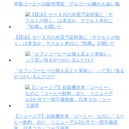
本格コーヒーの販売増加 アルコール離れも追い風
【競泳】セーヌ川の水質汚染対策に「ヤクルトが効
く」は本当か ヤクルト本社に〝効果〟を聞いた
「セブンコーヒーは個人店より美味い」って言い張る
やつがいるんだけど
【ジョージア】自販機見本「コーヒー」なのに「コー
ヒー飲料」出た リニューアル2か月で一部不備発
覚、日本コカ・コーラ謝罪