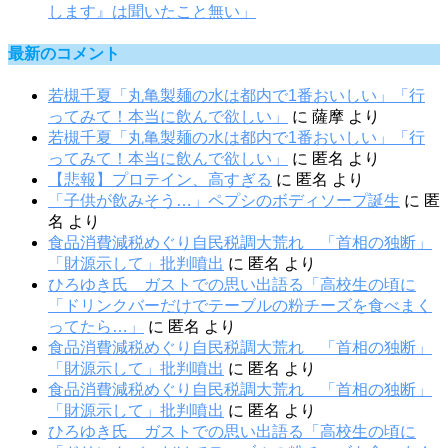
します』は聞いたこと無い」
最新のコメント
若槻千夏「丸亀製麺の水は都内で1番おいしい」「行
ってみて！本当に飲んで欲しい」
に
薩摩
より
若槻千夏「丸亀製麺の水は都内で1番おいしい」「行
ってみて！本当に飲んで欲しい」
に
匿名
より
【悲報】プロテイン、高すぎる
に
匿名
より
「子供が飲みそう…」ペプシのボディソープ誕生
に
匿
名
より
食品消費減税めぐり自民税調大荒れ 「首相の独断」
「財源示して」批判噴出
に
匿名
より
ひろゆき氏 ガストでの思い出語る「高校生の頃に
「ドリンクバーだけでテーブルの粉チーズを食べまく
ってたら…」
に
匿名
より
食品消費減税めぐり自民税調大荒れ 「首相の独断」
「財源示して」批判噴出
に
匿名
より
食品消費減税めぐり自民税調大荒れ 「首相の独断」
「財源示して」批判噴出
に
匿名
より
ひろゆき氏 ガストでの思い出語る「高校生の頃に