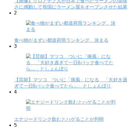
【画像】クロアチア人が日本で食べたラーメンの美味
さに感動して母国にラーメン屋をオープンさせた結果
2
食べ物がまずい都道府県ランキング、決まる
3
【芸能】マツコ ついに「痛風」になる 「大好き過
ぎて一日6パック食べてたら…」としょんぼり
4
エナジードリンク飲むとハゲることが判明
5