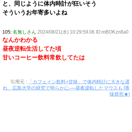
と、同じように体内時計が狂いそう
そういうお年寄多いよね
105:
名無しさん
2024/08/21(水) 10:29:59.06 ID:mBOKzn8a0
なんかわかる
昼夜逆転生活してた頃
甘いコーヒー飲料常飲してたは
引用元 :
「カフェイン飲料+甘味」で体内時計に大きな遅
れ、広島大学の研究で明らかに──昼夜逆転したマウスも [香
味焙煎★]