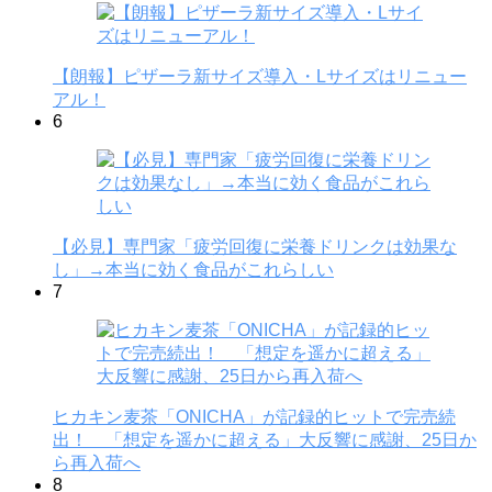
【朗報】ピザーラ新サイズ導入・Lサイズはリニュー
アル！
6
【必見】専門家「疲労回復に栄養ドリンクは効果な
し」→本当に効く食品がこれらしい
7
ヒカキン麦茶「ONICHA」が記録的ヒットで完売続
出！ 「想定を遥かに超える」大反響に感謝、25日か
ら再入荷へ
8