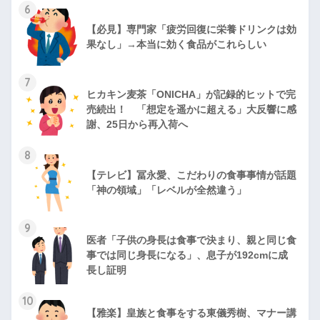
6
【必見】専門家「疲労回復に栄養ドリンクは効
果なし」→本当に効く食品がこれらしい
7
ヒカキン麦茶「ONICHA」が記録的ヒットで完
売続出！ 「想定を遥かに超える」大反響に感
謝、25日から再入荷へ
8
【テレビ】冨永愛、こだわりの食事事情が話題
「神の領域」「レベルが全然違う」
9
医者「子供の身長は食事で決まり、親と同じ食
事では同じ身長になる」、息子が192cmに成
長し証明
10
【雅楽】皇族と食事をする東儀秀樹、マナー講