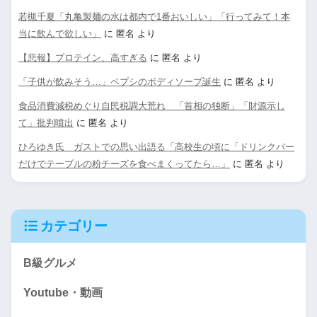
若槻千夏「丸亀製麺の水は都内で1番おいしい」「行ってみて！本
当に飲んで欲しい」
に
匿名
より
【悲報】プロテイン、高すぎる
に
匿名
より
「子供が飲みそう…」ペプシのボディソープ誕生
に
匿名
より
食品消費減税めぐり自民税調大荒れ 「首相の独断」「財源示し
て」批判噴出
に
匿名
より
ひろゆき氏 ガストでの思い出語る「高校生の頃に「ドリンクバー
だけでテーブルの粉チーズを食べまくってたら…」
に
匿名
より
カテゴリー
B級グルメ
Youtube・動画