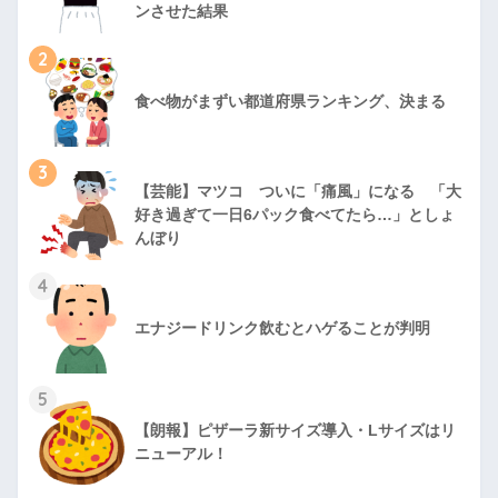
ンさせた結果
2
食べ物がまずい都道府県ランキング、決まる
3
【芸能】マツコ ついに「痛風」になる 「大
好き過ぎて一日6パック食べてたら…」としょ
んぼり
4
エナジードリンク飲むとハゲることが判明
5
【朗報】ピザーラ新サイズ導入・Lサイズはリ
ニューアル！