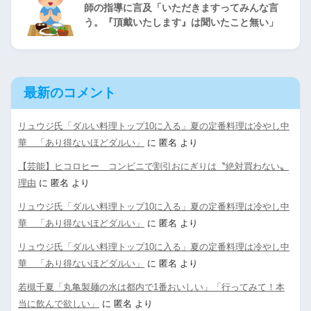
師の指導に言及「いただきますってみんな言
う。『頂戴いたします』は聞いたこと無い」
最新のコメント
リュウジ氏「ダルい料理トップ10に入る」夏の定番料理は冷やし中
華 「あり得ないほどダルい」
に
匿名
より
【芸能】ヒコロヒー コンビニで割引おにぎりは〝絶対買わない〟
理由
に
匿名
より
リュウジ氏「ダルい料理トップ10に入る」夏の定番料理は冷やし中
華 「あり得ないほどダルい」
に
匿名
より
リュウジ氏「ダルい料理トップ10に入る」夏の定番料理は冷やし中
華 「あり得ないほどダルい」
に
匿名
より
若槻千夏「丸亀製麺の水は都内で1番おいしい」「行ってみて！本
当に飲んで欲しい」
に
匿名
より