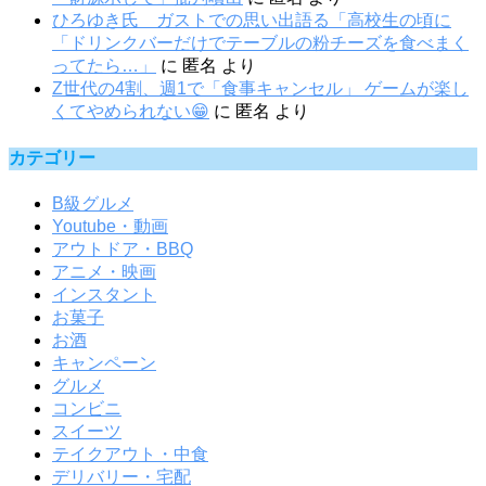
ひろゆき氏 ガストでの思い出語る「高校生の頃に
「ドリンクバーだけでテーブルの粉チーズを食べまく
ってたら…」
に
匿名
より
Z世代の4割、週1で「食事キャンセル」 ゲームが楽し
くてやめられない😁
に
匿名
より
カテゴリー
B級グルメ
Youtube・動画
アウトドア・BBQ
アニメ・映画
インスタント
お菓子
お酒
キャンペーン
グルメ
コンビニ
スイーツ
テイクアウト・中食
デリバリー・宅配