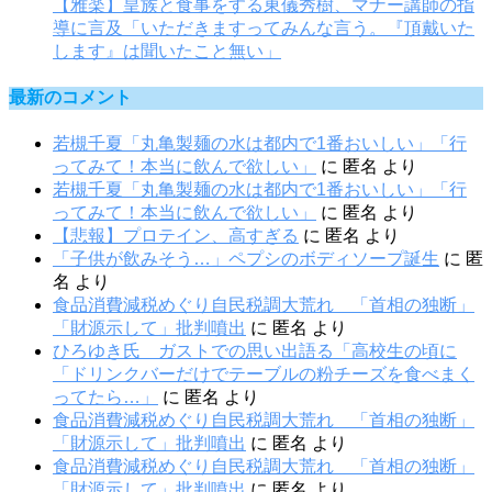
【雅楽】皇族と食事をする東儀秀樹、マナー講師の指
導に言及「いただきますってみんな言う。『頂戴いた
します』は聞いたこと無い」
最新のコメント
若槻千夏「丸亀製麺の水は都内で1番おいしい」「行
ってみて！本当に飲んで欲しい」
に
匿名
より
若槻千夏「丸亀製麺の水は都内で1番おいしい」「行
ってみて！本当に飲んで欲しい」
に
匿名
より
【悲報】プロテイン、高すぎる
に
匿名
より
「子供が飲みそう…」ペプシのボディソープ誕生
に
匿
名
より
食品消費減税めぐり自民税調大荒れ 「首相の独断」
「財源示して」批判噴出
に
匿名
より
ひろゆき氏 ガストでの思い出語る「高校生の頃に
「ドリンクバーだけでテーブルの粉チーズを食べまく
ってたら…」
に
匿名
より
食品消費減税めぐり自民税調大荒れ 「首相の独断」
「財源示して」批判噴出
に
匿名
より
食品消費減税めぐり自民税調大荒れ 「首相の独断」
「財源示して」批判噴出
に
匿名
より