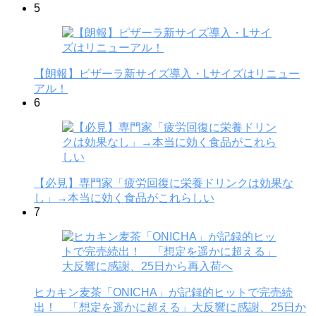
5
【朗報】ピザーラ新サイズ導入・Lサイズはリニュー
アル！
6
【必見】専門家「疲労回復に栄養ドリンクは効果な
し」→本当に効く食品がこれらしい
7
ヒカキン麦茶「ONICHA」が記録的ヒットで完売続
出！ 「想定を遥かに超える」大反響に感謝、25日か