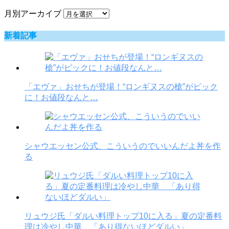
月別アーカイブ
新着記事
「エヴァ」おせちが登場！“ロンギヌスの槍”がピック
に！お値段なんと…
シャウエッセン公式、こういうのでいいんだよ丼を作
る
リュウジ氏「ダルい料理トップ10に入る」夏の定番料
理は冷やし中華 「あり得ないほどダルい」