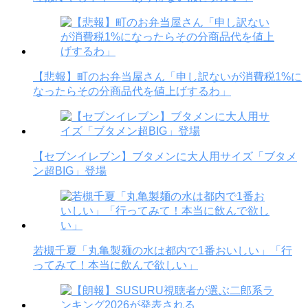
【悲報】町のお弁当屋さん「申し訳ないが消費税1%に
なったらその分商品代を値上げするわ」
【セブンイレブン】ブタメンに大人用サイズ「ブタメ
ン超BIG」登場
若槻千夏「丸亀製麺の水は都内で1番おいしい」「行
ってみて！本当に飲んで欲しい」