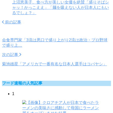
上沼恵美子、食べ方が美しい女優を絶賛「盛りそばシ
ャッ！かっこええ」「麺を吸えない人が日本人にもい
るでしょ？」
前の記事
会食専門家「3流は悪口で盛り上がり2流は政治・プロ野球
で盛り上…
次の記事
菊池雄星「アメリカで一番有名な日本人選手はコバヤシ」
フード速報の人気記事
1