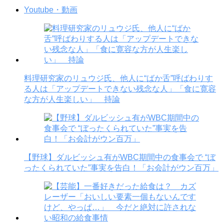
Youtube・動画
料理研究家のリュウジ氏、他人に“ばか舌”呼ばわりす
る人は「アップデートできない残念な人」「食に寛容
な方が人生楽しい」 持論
【野球】ダルビッシュ有がWBC期間中の食事会で “ぼ
ったくられていた”事実を告白！「お会計がウン百万」