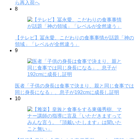
ら再入荷へ
8
【テレビ】冨永愛、こだわりの食事事情が話題「神の
領域」「レベルが全然違う」
9
医者「子供の身長は食事で決まり、親と同じ食事では
同じ身長になる」、息子が192cmに成長し証明
10