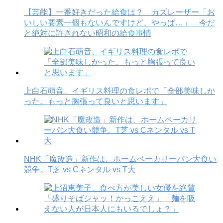
【芸能】一番好きだった給食は？ カズレーザー「お
いしい要素一個もないんですけど、やっぱ…」 今だ
と絶対に許されない昭和の給食事情
上白石萌音、イギリス料理の食レポで「全部美味しか
った。もっと胸張って良いと思います」
NHK「魔改造」新作は、ホームベーカリーパン大食い
競争。T芝 vs Cネンタル vs T大