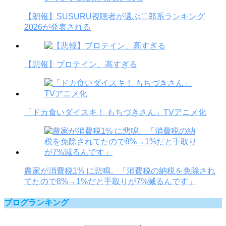
【朗報】SUSURU視聴者が選ぶ二郎系ランキング
2026が発表される
【悲報】プロテイン、高すぎる
「ドカ食いダイスキ！ もちづきさん」TVアニメ化
農家が消費税1% に悲鳴。「消費税の納税を免除され
てたので8%→1%だと手取りが7%減るんです」
ブログランキング