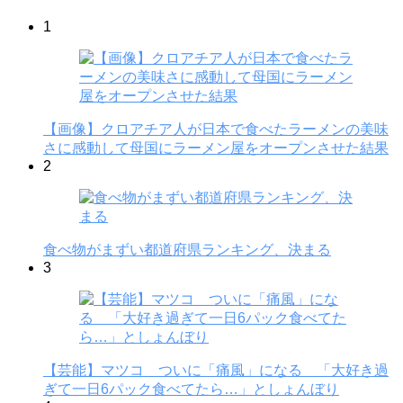
1
【画像】クロアチア人が日本で食べたラーメンの美味
さに感動して母国にラーメン屋をオープンさせた結果
2
食べ物がまずい都道府県ランキング、決まる
3
【芸能】マツコ ついに「痛風」になる 「大好き過
ぎて一日6パック食べてたら…」としょんぼり