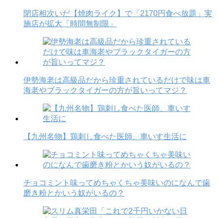
閉店相次いだ【焼肉ライク】で「2170円食べ放題」実
施店が拡大「時間無制限」
伊勢海老は高級品だから珍重されているだけで味は車
海老やブラックタイガーの方が旨いってマジ？
【九州名物】鶏刺し食べた医師、車いす生活に
チョコミント味ってめちゃくちゃ美味いのになんで歯
磨き粉とかいう奴がいるの？