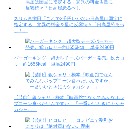
スリム真栄田「これで2千円いかない日高屋は国宝に
指定する」驚異の料金＆量に反響続々「日高屋恐るべ
し！」
バーガーキング、超大型チーズバーガー発売。総カロ
リー約1656kcal 単品2490円
【芸能】銀シャリ・橋本「映画館でなんでみんなポッ
プコーン食べたいんですか」「一番いいときにカシャ
カシャ…」