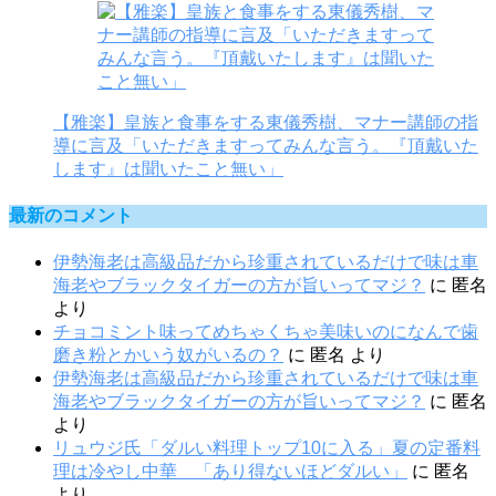
【雅楽】皇族と食事をする東儀秀樹、マナー講師の指
導に言及「いただきますってみんな言う。『頂戴いた
します』は聞いたこと無い」
最新のコメント
伊勢海老は高級品だから珍重されているだけで味は車
海老やブラックタイガーの方が旨いってマジ？
に
匿名
より
チョコミント味ってめちゃくちゃ美味いのになんで歯
磨き粉とかいう奴がいるの？
に
匿名
より
伊勢海老は高級品だから珍重されているだけで味は車
海老やブラックタイガーの方が旨いってマジ？
に
匿名
より
リュウジ氏「ダルい料理トップ10に入る」夏の定番料
理は冷やし中華 「あり得ないほどダルい」
に
匿名
より