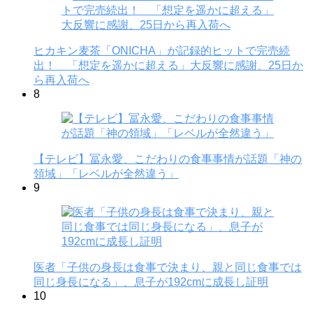
ヒカキン麦茶「ONICHA」が記録的ヒットで完売続
出！ 「想定を遥かに超える」大反響に感謝、25日か
ら再入荷へ
8
【テレビ】冨永愛、こだわりの食事事情が話題「神の
領域」「レベルが全然違う」
9
医者「子供の身長は食事で決まり、親と同じ食事では
同じ身長になる」、息子が192cmに成長し証明
10