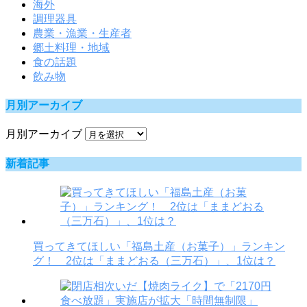
海外
調理器具
農業・漁業・生産者
郷土料理・地域
食の話題
飲み物
月別アーカイブ
月別アーカイブ
新着記事
買ってきてほしい「福島土産（お菓子）」ランキン
グ！ 2位は「ままどおる（三万石）」、1位は？