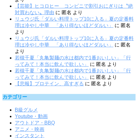
【芸能】ヒコロヒー コンビニで割引おにぎりは〝絶
対買わない〟理由
に
匿名
より
リュウジ氏「ダルい料理トップ10に入る」夏の定番料
理は冷やし中華 「あり得ないほどダルい」
に
匿名
より
リュウジ氏「ダルい料理トップ10に入る」夏の定番料
理は冷やし中華 「あり得ないほどダルい」
に
匿名
より
若槻千夏「丸亀製麺の水は都内で1番おいしい」「行
ってみて！本当に飲んで欲しい」
に
匿名
より
若槻千夏「丸亀製麺の水は都内で1番おいしい」「行
ってみて！本当に飲んで欲しい」
に
匿名
より
【悲報】プロテイン、高すぎる
に
匿名
より
カテゴリー
B級グルメ
Youtube・動画
アウトドア・BBQ
アニメ・映画
インスタント