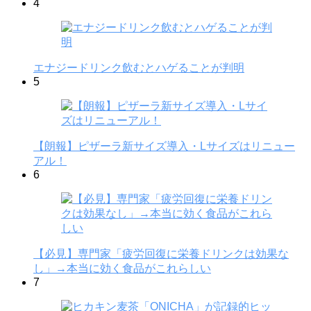
4
エナジードリンク飲むとハゲることが判明
5
【朗報】ピザーラ新サイズ導入・Lサイズはリニュー
アル！
6
【必見】専門家「疲労回復に栄養ドリンクは効果な
し」→本当に効く食品がこれらしい
7