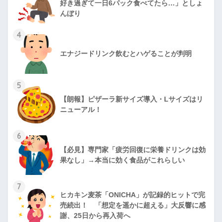
好き過ぎて一日6パック食べてたら…」としょ
んぼり
4
エナジードリンク飲むとハゲることが判明
5
【朗報】ピザーラ新サイズ導入・Lサイズはリ
ニューアル！
6
【必見】専門家「疲労回復に栄養ドリンクは効
果なし」→本当に効く食品がこれらしい
7
ヒカキン麦茶「ONICHA」が記録的ヒットで完
売続出！ 「想定を遥かに超える」大反響に感
謝、25日から再入荷へ