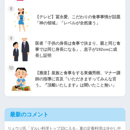
8
【テレビ】冨永愛、こだわりの食事事情が話題
「神の領域」「レベルが全然違う」
9
医者「子供の身長は食事で決まり、親と同じ食
事では同じ身長になる」、息子が192cmに成
長し証明
10
【雅楽】皇族と食事をする東儀秀樹、マナー講
師の指導に言及「いただきますってみんな言
う。『頂戴いたします』は聞いたこと無い」
最新のコメント
リュウジ氏「ダルい料理トップ10に入る」夏の定番料理は冷やし中