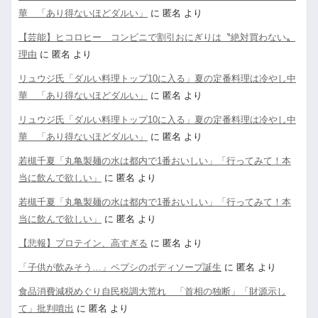
華 「あり得ないほどダルい」
に
匿名
より
【芸能】ヒコロヒー コンビニで割引おにぎりは〝絶対買わない〟
理由
に
匿名
より
リュウジ氏「ダルい料理トップ10に入る」夏の定番料理は冷やし中
華 「あり得ないほどダルい」
に
匿名
より
リュウジ氏「ダルい料理トップ10に入る」夏の定番料理は冷やし中
華 「あり得ないほどダルい」
に
匿名
より
若槻千夏「丸亀製麺の水は都内で1番おいしい」「行ってみて！本
当に飲んで欲しい」
に
匿名
より
若槻千夏「丸亀製麺の水は都内で1番おいしい」「行ってみて！本
当に飲んで欲しい」
に
匿名
より
【悲報】プロテイン、高すぎる
に
匿名
より
「子供が飲みそう…」ペプシのボディソープ誕生
に
匿名
より
食品消費減税めぐり自民税調大荒れ 「首相の独断」「財源示し
て」批判噴出
に
匿名
より