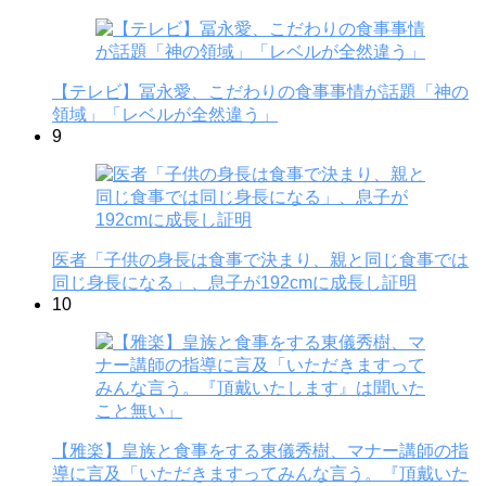
【テレビ】冨永愛、こだわりの食事事情が話題「神の
領域」「レベルが全然違う」
9
医者「子供の身長は食事で決まり、親と同じ食事では
同じ身長になる」、息子が192cmに成長し証明
10
【雅楽】皇族と食事をする東儀秀樹、マナー講師の指
導に言及「いただきますってみんな言う。『頂戴いた