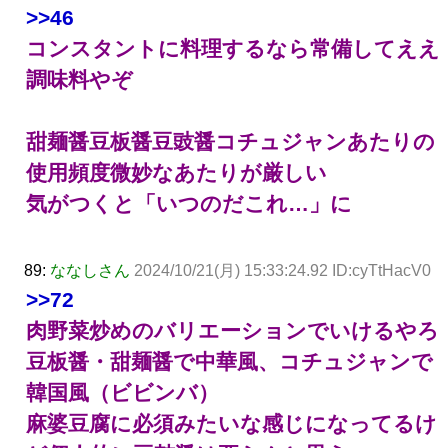
>>46
コンスタントに料理するなら常備してええ
調味料やぞ
甜麺醤豆板醤豆豉醤コチュジャンあたりの
使用頻度微妙なあたりが厳しい
気がつくと「いつのだこれ…」に
89:
ななしさん
2024/10/21(月) 15:33:24.92 ID:cyTtHacV0
>>72
肉野菜炒めのバリエーションでいけるやろ
豆板醤・甜麺醤で中華風、コチュジャンで
韓国風（ビビンバ）
麻婆豆腐に必須みたいな感じになってるけ