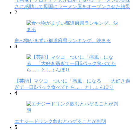
【画像】クロアチア人が日本で食べたラーメンの美味
さに感動して母国にラーメン屋をオープンさせた結果
2
食べ物がまずい都道府県ランキング、決まる
3
【芸能】マツコ ついに「痛風」になる 「大好き過
ぎて一日6パック食べてたら…」としょんぼり
4
エナジードリンク飲むとハゲることが判明
5