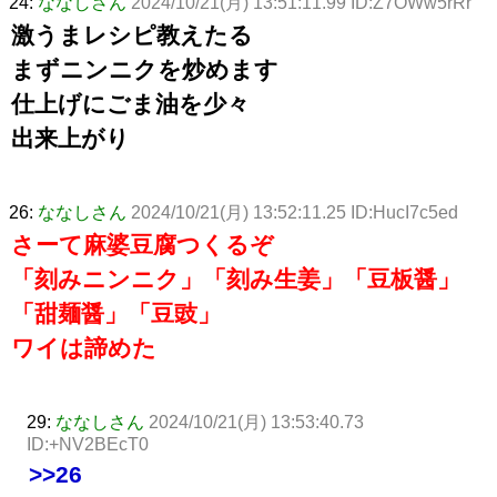
24:
ななしさん
2024/10/21(月) 13:51:11.99 ID:Z7OWw5rRr
激うまレシピ教えたる
まずニンニクを炒めます
仕上げにごま油を少々
出来上がり
26:
ななしさん
2024/10/21(月) 13:52:11.25 ID:HucI7c5ed
さーて麻婆豆腐つくるぞ
「刻みニンニク」「刻み生姜」「豆板醤」
「甜麺醤」「豆豉」
ワイは諦めた
29:
ななしさん
2024/10/21(月) 13:53:40.73
ID:+NV2BEcT0
>>26