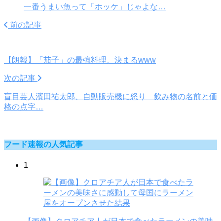
一番うまい魚って「ホッケ」じゃよな…
前の記事
【朗報】「茄子」の最強料理、決まるwww
次の記事
盲目芸人濱田祐太郎、自動販売機に怒り 飲み物の名前と価
格の点字…
フード速報の人気記事
1