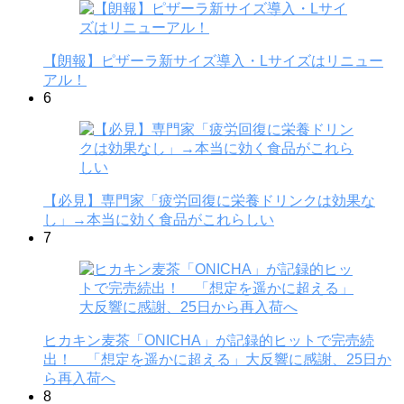
【朗報】ピザーラ新サイズ導入・Lサイズはリニュー
アル！
6
【必見】専門家「疲労回復に栄養ドリンクは効果な
し」→本当に効く食品がこれらしい
7
ヒカキン麦茶「ONICHA」が記録的ヒットで完売続
出！ 「想定を遥かに超える」大反響に感謝、25日か
ら再入荷へ
8