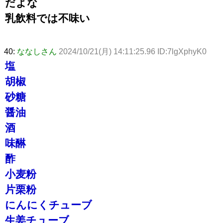
だよな
乳飲料では不味い
40:
ななしさん
2024/10/21(月) 14:11:25.96 ID:7lgXphyK0
塩
胡椒
砂糖
醤油
酒
味醂
酢
小麦粉
片栗粉
にんにくチューブ
生姜チューブ