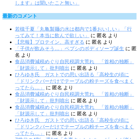
します』は聞いたこと無い」
最新のコメント
若槻千夏「丸亀製麺の水は都内で1番おいしい」「行
ってみて！本当に飲んで欲しい」
に
匿名
より
【悲報】プロテイン、高すぎる
に
匿名
より
「子供が飲みそう…」ペプシのボディソープ誕生
に
匿
名
より
食品消費減税めぐり自民税調大荒れ 「首相の独断」
「財源示して」批判噴出
に
匿名
より
ひろゆき氏 ガストでの思い出語る「高校生の頃に
「ドリンクバーだけでテーブルの粉チーズを食べまく
ってたら…」
に
匿名
より
食品消費減税めぐり自民税調大荒れ 「首相の独断」
「財源示して」批判噴出
に
匿名
より
食品消費減税めぐり自民税調大荒れ 「首相の独断」
「財源示して」批判噴出
に
匿名
より
ひろゆき氏 ガストでの思い出語る「高校生の頃に
「ドリンクバーだけでテーブルの粉チーズを食べまく
ってたら…」
に
匿名
より