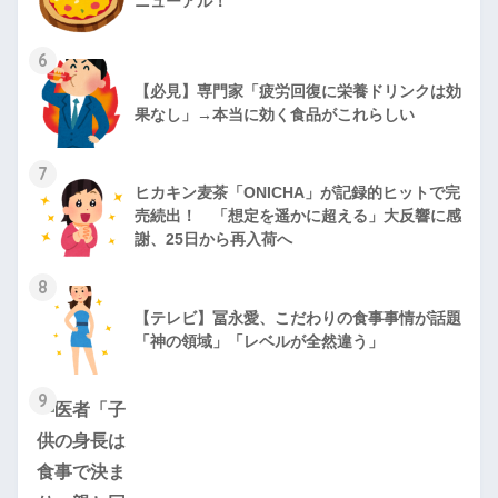
ニューアル！
6
【必見】専門家「疲労回復に栄養ドリンクは効
果なし」→本当に効く食品がこれらしい
7
ヒカキン麦茶「ONICHA」が記録的ヒットで完
売続出！ 「想定を遥かに超える」大反響に感
謝、25日から再入荷へ
8
【テレビ】冨永愛、こだわりの食事事情が話題
「神の領域」「レベルが全然違う」
9