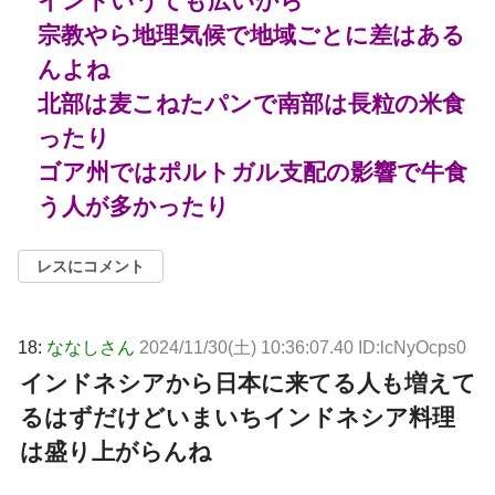
インドいうても広いから
宗教やら地理気候で地域ごとに差はある
んよね
北部は麦こねたパンで南部は長粒の米食
ったり
ゴア州ではポルトガル支配の影響で牛食
う人が多かったり
レスにコメント
18:
ななしさん
2024/11/30(土) 10:36:07.40 ID:lcNyOcps0
インドネシアから日本に来てる人も増えて
るはずだけどいまいちインドネシア料理
は盛り上がらんね