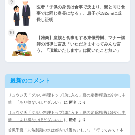
9
医者「子供の身長は食事で決まり、親と同じ食
事では同じ身長になる」、息子が192cmに成
長し証明
10
【雅楽】皇族と食事をする東儀秀樹、マナー講
師の指導に言及「いただきますってみんな言
う。『頂戴いたします』は聞いたこと無い」
最新のコメント
リュウジ氏「ダルい料理トップ10に入る」夏の定番料理は冷やし中
華 「あり得ないほどダルい」
に
匿名
より
リュウジ氏「ダルい料理トップ10に入る」夏の定番料理は冷やし中
華 「あり得ないほどダルい」
に
匿名
より
若槻千夏「丸亀製麺の水は都内で1番おいしい」「行ってみて！本