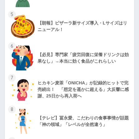
5
【朗報】ピザーラ新サイズ導入・Lサイズはリ
ニューアル！
6
【必見】専門家「疲労回復に栄養ドリンクは効
果なし」→本当に効く食品がこれらしい
7
ヒカキン麦茶「ONICHA」が記録的ヒットで完
売続出！ 「想定を遥かに超える」大反響に感
謝、25日から再入荷へ
8
【テレビ】冨永愛、こだわりの食事事情が話題
「神の領域」「レベルが全然違う」