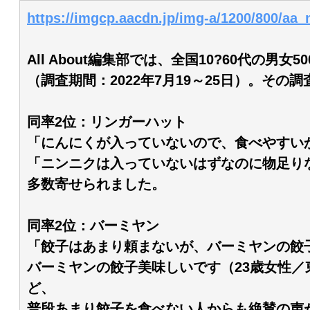
https://imgcp.aacdn.jp/img-a/1200/800/aa_
All About編集部では、全国10?60代
（調査期間：2022年7月19～25日）。
同率2位：リンガーハット
「にんにくが入っていないので、食べやすいか
「ニンニクは入っていないはずなのに物足りな
多数寄せられました。
同率2位：バーミヤン
「餃子はあまり頼まないが、バーミヤンの餃
バーミヤンの餃子美味しいです（23歳女性／
ど、
普段あまり餃子を食べない人からも絶賛の声