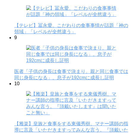
【テレビ】冨永愛、こだわりの食事事情が話題「神の
領域」「レベルが全然違う」
9
医者「子供の身長は食事で決まり、親と同じ食事では
同じ身長になる」、息子が192cmに成長し証明
10
【雅楽】皇族と食事をする東儀秀樹、マナー講師の指
導に言及「いただきますってみんな言う。『頂戴いた