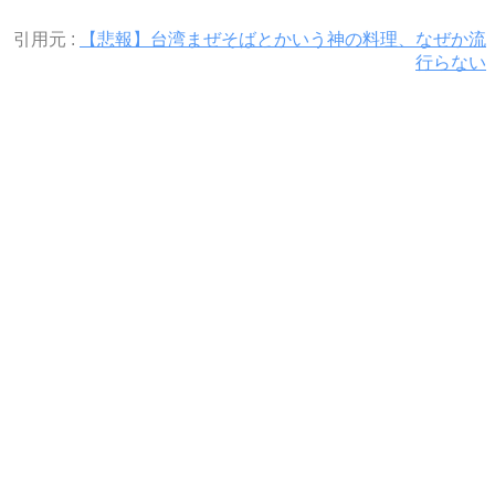
引用元 :
【悲報】台湾まぜそばとかいう神の料理、なぜか流
行らない