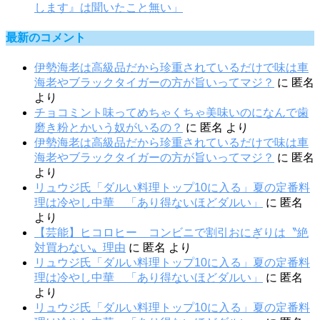
します』は聞いたこと無い」
最新のコメント
伊勢海老は高級品だから珍重されているだけで味は車
海老やブラックタイガーの方が旨いってマジ？
に
匿名
より
チョコミント味ってめちゃくちゃ美味いのになんで歯
磨き粉とかいう奴がいるの？
に
匿名
より
伊勢海老は高級品だから珍重されているだけで味は車
海老やブラックタイガーの方が旨いってマジ？
に
匿名
より
リュウジ氏「ダルい料理トップ10に入る」夏の定番料
理は冷やし中華 「あり得ないほどダルい」
に
匿名
より
【芸能】ヒコロヒー コンビニで割引おにぎりは〝絶
対買わない〟理由
に
匿名
より
リュウジ氏「ダルい料理トップ10に入る」夏の定番料
理は冷やし中華 「あり得ないほどダルい」
に
匿名
より
リュウジ氏「ダルい料理トップ10に入る」夏の定番料