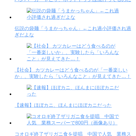
伝説の袋麺「うまかっちゃん」←これ過小評価され過
ぎだよな
【社会】 カツカレーはどう食べるのが「一番楽しい
か」、実験したら「いろんなこと」が見えてきた…！
【速報】ほぼカニ、ほんまにほぼカニだった
コオロギ終了ザリガニ食を提唱 中国で人気 業務ス