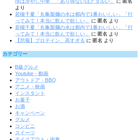
理は冷やし中華 「あり得ないほどダルい」
に
匿名
より
若槻千夏「丸亀製麺の水は都内で1番おいしい」「行
ってみて！本当に飲んで欲しい」
に
匿名
より
若槻千夏「丸亀製麺の水は都内で1番おいしい」「行
ってみて！本当に飲んで欲しい」
に
匿名
より
【悲報】プロテイン、高すぎる
に
匿名
より
カテゴリー
B級グルメ
Youtube・動画
アウトドア・BBQ
アニメ・映画
インスタント
お菓子
お酒
キャンペーン
グルメ
コンビニ
スイーツ
テイクアウト・中食