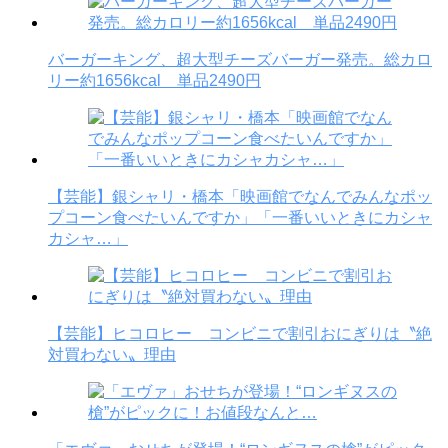
バーガーキング、超大型チーズバーガー発売。総カロ
リー約1656kcal 単品2490円
【芸能】銀シャリ・橋本「映画館でなんでみんなポッ
プコーン食べたいんですか」「一番いいときにカシャ
カシャ…」
【芸能】ヒコロヒー コンビニで割引おにぎりは〝絶
対買わない〟理由