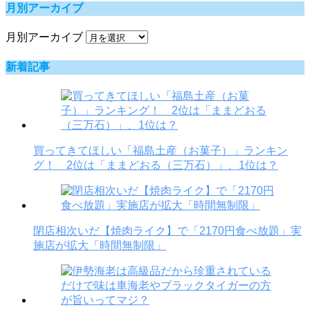
月別アーカイブ
月別アーカイブ
新着記事
買ってきてほしい「福島土産（お菓子）」ランキン
グ！ 2位は「ままどおる（三万石）」、1位は？
閉店相次いだ【焼肉ライク】で「2170円食べ放題」実
施店が拡大「時間無制限」