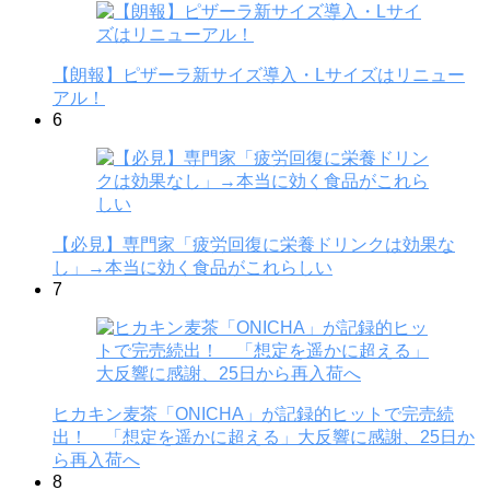
【朗報】ピザーラ新サイズ導入・Lサイズはリニュー
アル！
6
【必見】専門家「疲労回復に栄養ドリンクは効果な
し」→本当に効く食品がこれらしい
7
ヒカキン麦茶「ONICHA」が記録的ヒットで完売続
出！ 「想定を遥かに超える」大反響に感謝、25日か
ら再入荷へ
8