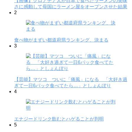
【画像】クロアチア人が日本で食べたラーメンの美味
さに感動して母国にラーメン屋をオープンさせた結果
2
食べ物がまずい都道府県ランキング、決まる
3
【芸能】マツコ ついに「痛風」になる 「大好き過
ぎて一日6パック食べてたら…」としょんぼり
4
エナジードリンク飲むとハゲることが判明
5