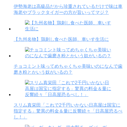
伊勢海老は高級品だから珍重されているだけで味は車
海老やブラックタイガーの方が旨いってマジ？
【九州名物】鶏刺し食べた医師、車いす生活に
チョコミント味ってめちゃくちゃ美味いのになんで歯
磨き粉とかいう奴がいるの？
スリム真栄田「これで2千円いかない日高屋は国宝に
指定する」驚異の料金＆量に反響続々「日高屋恐るべ
し！」