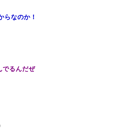
からなのか！
んでるんだぜ
）
0